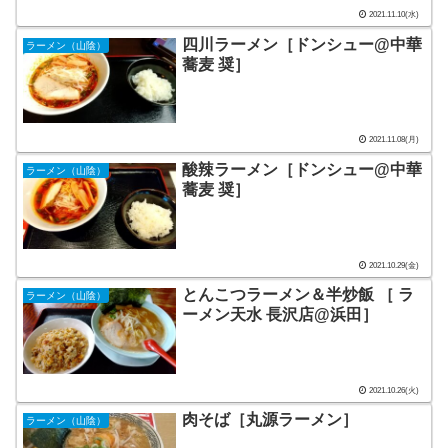
2021.11.10(水)
四川ラーメン［ドンシュー@中華
ラーメン（山陰）
蕎麦 奨］
2021.11.08(月)
酸辣ラーメン［ドンシュー@中華
ラーメン（山陰）
蕎麦 奨］
2021.10.29(金)
とんこつラーメン＆半炒飯 ［ ラ
ラーメン（山陰）
ーメン天水 長沢店@浜田］
2021.10.26(火)
肉そば［丸源ラーメン］
ラーメン（山陰）