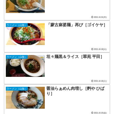
2021.10.21(木)
「蒙古麻婆麺」再び［ゴイケヤ］
ラーメン（山陰）
2021.10.19(火)
坦々麺黒＆ライス［翠苑 平田］
ラーメン（山陰）
2021.10.16(土)
醤油らぁめん肉増し［麪や ひば
ラーメン（山陰）
り］
2021.10.15(金)