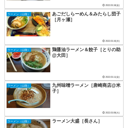
2022.03.18(金)
あごだしらーめん＆みたらし団子
ラーメン（山陰）
［月ヶ瀬］
2022.03.16(水)
鶏醤油ラーメン＆餃子［とりの助
ラーメン（山陰）
@大田］
2022.03.11(金)
九州味噌ラーメン［唐崎商店@米
ラーメン（山陰）
子］
2022.03.08(火)
ラーメン大盛［長さん］
ラーメン（山陰）