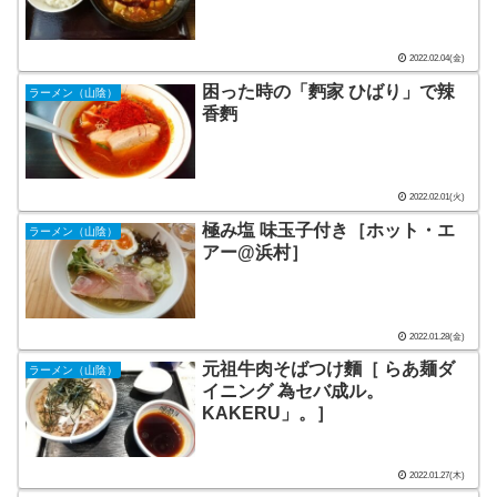
2022.02.04(金)
困った時の「麪家 ひばり」で辣
ラーメン（山陰）
香麪
2022.02.01(火)
極み塩 味玉子付き［ホット・エ
ラーメン（山陰）
アー@浜村］
2022.01.28(金)
元祖牛肉そばつけ麵［ らあ麺ダ
ラーメン（山陰）
イニング 為セバ成ル。
KAKERU」。］
2022.01.27(木)