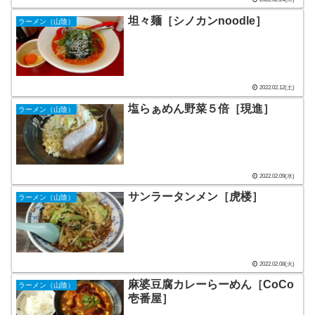
坦々麺［シノカンnoodle］
ラーメン（山陰）
2022.02.12(土)
塩らぁめん野菜５倍［現進］
ラーメン（山陰）
2022.02.09(水)
サンラータンメン［虎楼］
ラーメン（山陰）
2022.02.08(火)
麻婆豆腐カレーらーめん［CoCo
ラーメン（山陰）
壱番屋］