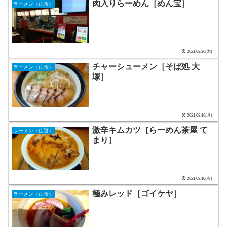
肉入りらーめん［めん宝］
ラーメン（山陰）
2021.08.26(木)
チャーシューメン［そば処 大
ラーメン（山陰）
塚］
2021.08.16(月)
激辛キムカツ［らーめん茶屋 て
ラーメン（山陰）
まり］
2021.08.10(火)
極みレッド［ゴイケヤ］
ラーメン（山陰）