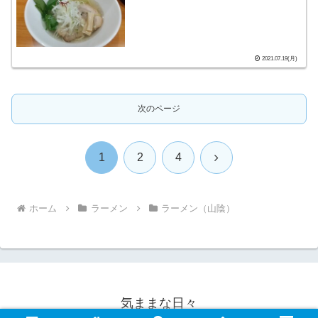
2021.07.19(月)
次のページ
次
1
2
4
へ
ホーム
ラーメン
ラーメン（山陰）
気ままな日々