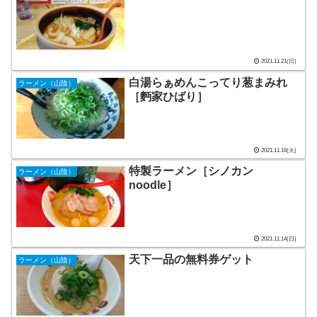
2021.11.21(日)
白湯らぁめんこってり葱まみれ
ラーメン（山陰）
［麪家ひばり］
2021.11.16(火)
特製ラーメン［シノカン
ラーメン（山陰）
noodle］
2021.11.14(日)
天下一品の無料券ゲット
ラーメン（山陰）