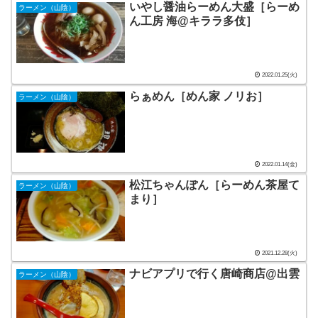
いやし醤油らーめん大盛［らーめ
ラーメン（山陰）
ん工房 海@キララ多伎］
2022.01.25(火)
らぁめん［めん家 ノリお］
ラーメン（山陰）
2022.01.14(金)
松江ちゃんぽん［らーめん茶屋て
ラーメン（山陰）
まり］
2021.12.28(火)
ナビアプリで行く唐崎商店@出雲
ラーメン（山陰）