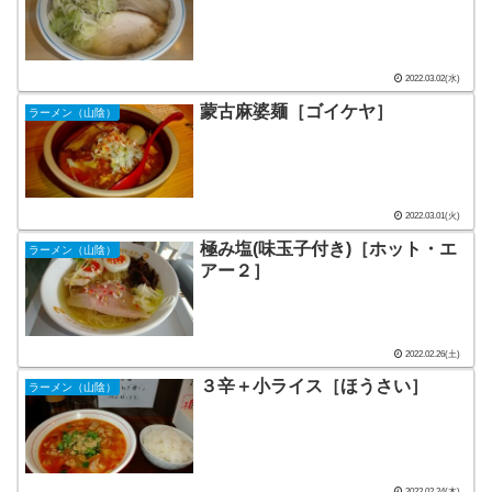
2022.03.02(水)
蒙古麻婆麺［ゴイケヤ］
ラーメン（山陰）
2022.03.01(火)
極み塩(味玉子付き)［ホット・エ
ラーメン（山陰）
アー２］
2022.02.26(土)
３辛＋小ライス［ほうさい］
ラーメン（山陰）
2022.02.24(木)