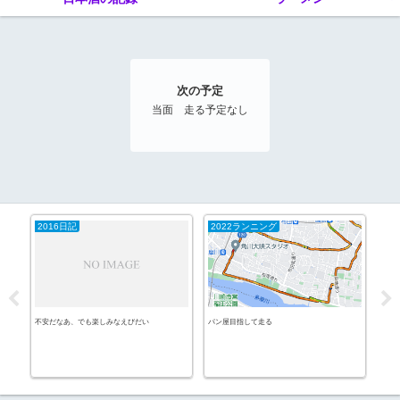
次の予定
当面 走る予定なし
2016日記
2022ランニング
日
不安だなあ、でも楽しみなえびだい
パン屋目指して走る
相模