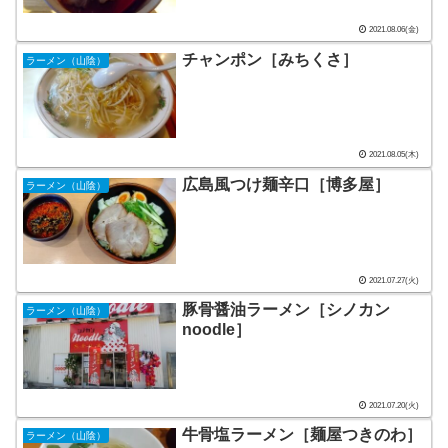
2021.08.06(金)
チャンポン［みちくさ］
ラーメン（山陰）
2021.08.05(木)
広島風つけ麺辛口［博多屋］
ラーメン（山陰）
2021.07.27(火)
豚骨醤油ラーメン［シノカン
ラーメン（山陰）
noodle］
2021.07.20(火)
牛骨塩ラーメン［麺屋つきのわ］
ラーメン（山陰）