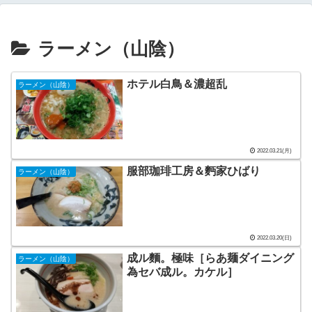
ラーメン（山陰）
ホテル白鳥＆濃超乱
ラーメン（山陰）
2022.03.21(月)
服部珈琲工房＆麪家ひばり
ラーメン（山陰）
2022.03.20(日)
成ル麵。極味［らあ麺ダイニング
ラーメン（山陰）
為セバ成ル。カケル］