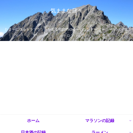
気ままな日々
たまーにウルトラマラソンを走る程度のゆるーいランナー”まーぶー”のダイエ
ットログ
ホーム
マラソンの記録
日本酒の記録
ラーメン