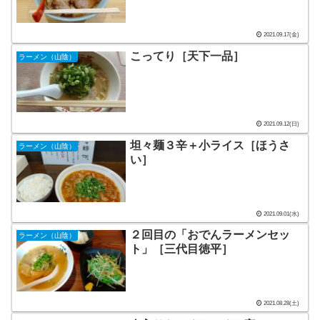
2021.09.17(金)
こってり［天下一品］
ラーメン（山陰）
2021.09.12(日)
坦々麺３辛＋小ライス［ほうさ
ラーメン（山陰）
い］
2021.09.01(水)
２回目の「おでんラーメンセッ
ラーメン（山陰）
ト」［三代目徳平］
2021.08.28(土)