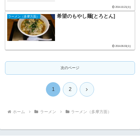
2014.10.21(火)
希望のもやし麺[とろとん]
ラーメン（多摩方面）
2014.06.03(火)
次のページ
次
1
2
へ
ホーム
ラーメン
ラーメン（多摩方面）