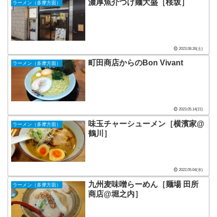
濃厚魚介つけ麺大盛［桜坂］
ラーメン（多摩方面）
2023.08.26(土)
町田商店からのBon Vivant
ラーメン（多摩方面）
2023.05.14(日)
味玉チャーシューメン［横濱家@
ラーメン（多摩方面）
鶴川］
2022.05.04(水)
九州麦味噌らーめん［麺場 田所
ラーメン（多摩方面）
商店@堀之内］