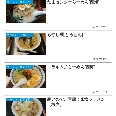
たまセンターらーめん[西海]
ラーメン（多摩方面）
2017.05.15(月)
もやし麺[とろとん]
ラーメン（多摩方面）
2017.05.10(水)
ニラキムチらーめん[西海]
ラーメン（多摩方面）
2017.03.23(木)
寒いので、青唐うま塩ラーメン
ラーメン（多摩方面）
［坂内］