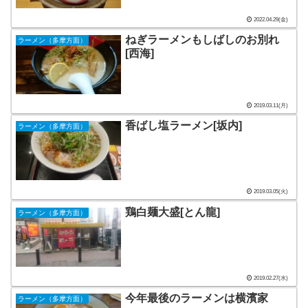
2022.04.29(金)
ねぎラーメンもしばしのお別れ
ラーメン（多摩方面）
[西海]
2019.03.11(月)
香ばし塩ラーメン[坂内]
ラーメン（多摩方面）
2019.03.05(火)
鶏白麺大盛[とん龍]
ラーメン（多摩方面）
2019.02.27(水)
今年最後のラーメンは横濱家
ラーメン（多摩方面）