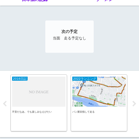
次の予定
当面 走る予定なし
2016日記
2022ランニング
エ
不安だなあ、でも楽しみなえびだい
パン屋目指して走る
寝不