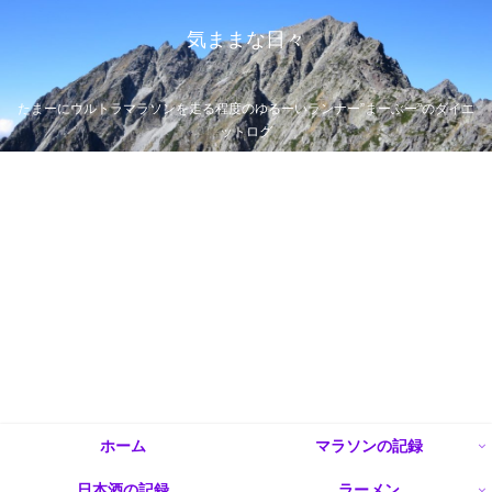
気ままな日々
たまーにウルトラマラソンを走る程度のゆるーいランナー”まーぶー”のダイエ
ットログ
ホーム
マラソンの記録
日本酒の記録
ラーメン