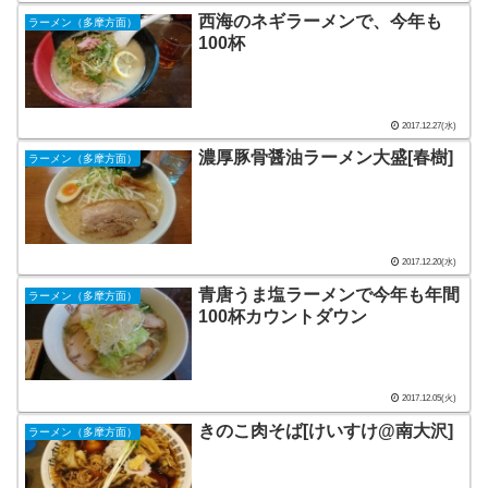
西海のネギラーメンで、今年も
ラーメン（多摩方面）
100杯
2017.12.27(水)
濃厚豚骨醤油ラーメン大盛[春樹]
ラーメン（多摩方面）
2017.12.20(水)
青唐うま塩ラーメンで今年も年間
ラーメン（多摩方面）
100杯カウントダウン
2017.12.05(火)
きのこ肉そば[けいすけ@南大沢]
ラーメン（多摩方面）