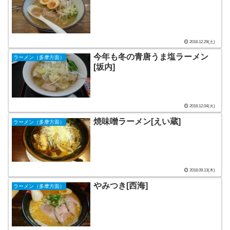
2018.12.29(土)
今年も冬の青唐うま塩ラーメン
ラーメン（多摩方面）
[坂内]
2018.12.04(火)
焼味噌ラーメン[えい蔵]
ラーメン（多摩方面）
2018.09.13(木)
やみつき[西海]
ラーメン（多摩方面）