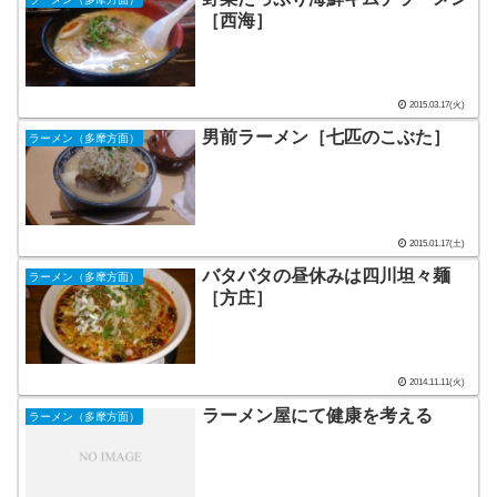
［西海］
2015.03.17(火)
男前ラーメン［七匹のこぶた］
ラーメン（多摩方面）
2015.01.17(土)
バタバタの昼休みは四川坦々麺
ラーメン（多摩方面）
［方庄］
2014.11.11(火)
ラーメン屋にて健康を考える
ラーメン（多摩方面）