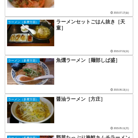
2015.07.17(金)
ラーメンセットごはん抜き［天
ラーメン（多摩方面）
童］
2015.07.01(水)
魚燻ラーメン［麺部しば盛］
ラーメン（多摩方面）
2015.06.13(土)
醤油ラーメン［方庄］
ラーメン（多摩方面）
2015.05.11(月)
野菜たっぷり海鮮キムチラーメン
ラーメン（多摩方面）