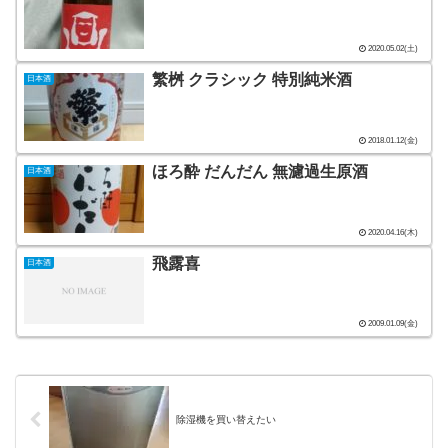
2020.05.02(土)
繁桝 クラシック 特別純米酒
日本酒
2018.01.12(金)
ほろ酔 だんだん 無濾過生原酒
日本酒
2020.04.16(木)
飛露喜
日本酒
2009.01.09(金)
除湿機を買い替えたい