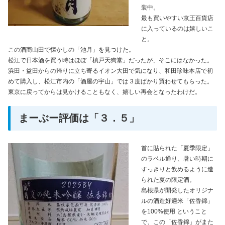
装中。
最も買いやすい京王百貨店
に入っているのは嬉しいこ
と。
この酒商山田で懐かしの「池月」を見つけた。
松江で日本酒を買う時はほぼ「槙戸天狗堂」だったが、そこにはなかった。
浜田・益田からの帰りに立ち寄るイオン大田で気になり、和田珍味本店で初
めて購入し、松江市内の「酒屋の宇山」では３度ばかり買わせてもらった。
東京に戻ってからは見かけることもなく、嬉しい再会となったわけだ。
まーぶー評価は「３．５」
首に貼られた「夏季限定」
のラベル通り、暑い時期に
すっきりと飲めるように造
られた夏の限定酒。
島根県が開発したオリジナ
ルの酒造好適米「佐香錦」
を100%使用 ということ
で、この「佐香錦」がまた