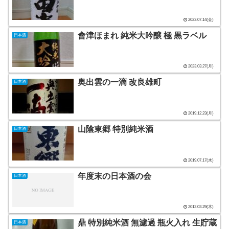
2023.07.14(金)
會津ほまれ 純米大吟醸 極 黒ラベル
日本酒
2023.03.27(月)
奥出雲の一滴 改良雄町
日本酒
2019.12.23(月)
山陰東郷 特別純米酒
日本酒
2019.07.17(水)
年度末の日本酒の会
日本酒
2012.03.29(木)
鼎 特別純米酒 無濾過 瓶火入れ 生貯蔵
日本酒