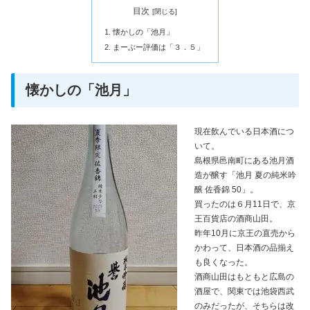
目次
懐かしの「池月」
まーぶー評価は「３．５」
懐かしの「池月」
現在飲んでいる日本酒につ
いて。
島根県邑南町にある池月酒
造が醸す「池月 夏の純米吟
醸 佐香錦 50」。
買ったのは６月11日で、京
王百貨店の酒商山田。
昨年10月に京王の直売から
かわって、日本酒の品揃え
も良くなった。
酒商山田はもともと広島の
酒屋で、関東では池袋西武
のみだったが、そちらは改