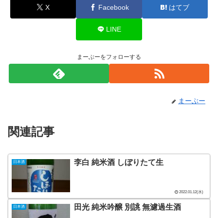
X
Facebook
はてブ
LINE
まーぶーをフォローする
まーぶー
関連記事
李白 純米酒 しぼりたて生
日本酒
2022.01.12(水)
田光 純米吟醸 別誂 無濾過生酒
日本酒