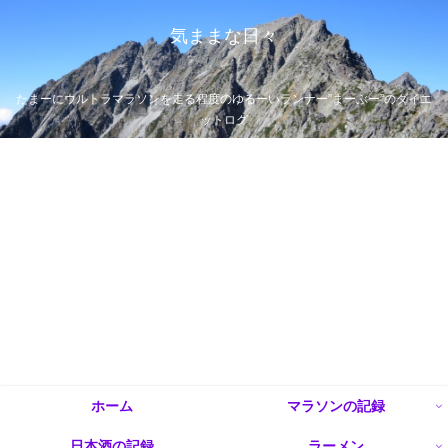
気ままな日々
たまーにウルトラマラソンを走る程度のゆるーいランナー”まーぶー”のダイエ
ットログ
ホーム
マラソンの記録
日本酒の記録
ラーメン