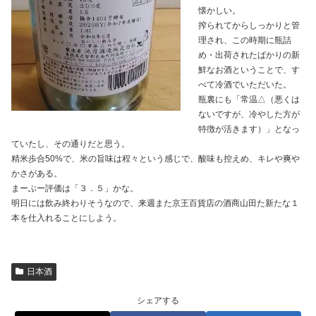
懐かしい。
搾られてからしっかりと管
理され、この時期に瓶詰
め・出荷されたばかりの新
鮮なお酒ということで、す
べて冷酒でいただいた。
瓶裏にも「常温△（悪くは
ないですが、冷やした方が
特徴が活きます）」となっ
ていたし、その通りだと思う。
精米歩合50%で、米の旨味は程々という感じで、酸味も控えめ、キレや爽や
かさがある。
まーぶー評価は「３．５」かな。
明日には飲み終わりそうなので、来週また京王百貨店の酒商山田た新たな１
本を仕入れることにしよう。
日本酒
シェアする