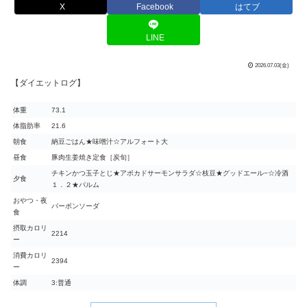
X
Facebook
はてブ
LINE
2026.07.03(金)
【ダイエットログ】
体重
73.1
体脂肪率
21.6
朝食
納豆ごはん★味噌汁☆アルフォート大
昼食
豚肉生姜焼き定食［炭旬］
チキンかつ玉子とじ★アボカドサーモンサラダ☆枝豆★グッドエール−☆冷酒
夕食
１．２★パルム
おやつ・夜
バーボンソーダ
食
摂取カロリ
2214
ー
消費カロリ
2394
ー
体調
3:普通