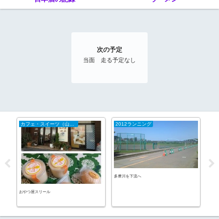
次の予定
当面 走る予定なし
カフェ・スイーツ（山陰）
2012ランニング
酒
多摩川を下流へ
おやつ屋スリール
ホッ