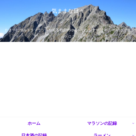
気ままな日々
たまーにウルトラマラソンを走る程度のゆるーいランナー”まーぶー”のダイエ
ットログ
ホーム
マラソンの記録
日本酒の記録
ラーメン