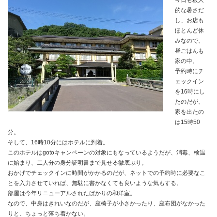
今日も殺人
的な暑さだ
し、お店も
ほとんど休
みなので、
昼ごはんも
家の中。
予約時にチ
ェックイン
を16時にし
たのだが、
家を出たの
は15時50
分。
そして、16時10分にはホテルに到着。
このホテルはgotoキャンペーンの対象にもなっているようだが、消毒、検温
に始まり、二人分の身分証明書まで見せる徹底ぶり。
おかげでチェックインに時間がかかるのだが、ネットでの予約時に必要なこ
とを入力させていれば、無駄に書かなくても良いような気もする。
部屋は今年リニューアルされたばかりの和洋室。
なので、中身はきれいなのだが、座椅子が小さかったり、座布団がなかった
りと、ちょっと落ち着かない。