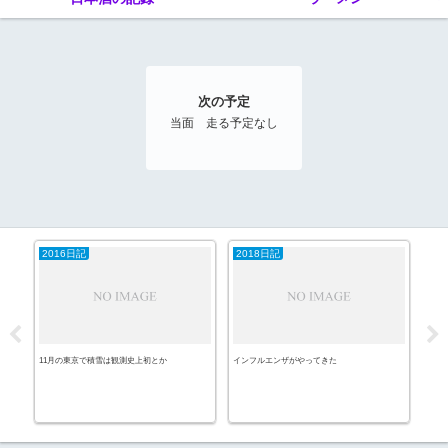
次の予定
当面 走る予定なし
2016日記
2018日記
20
11月の東京で積雪は観測史上初とか
インフルエンザがやってきた
多摩