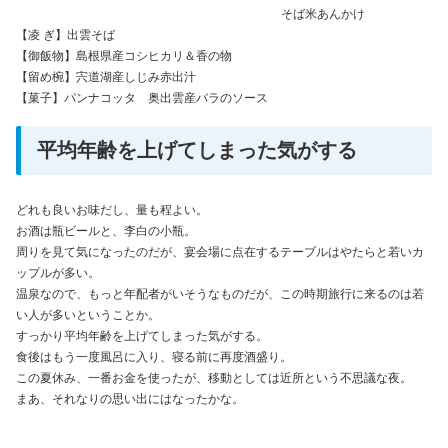
そば米あんかけ
【凌 ぎ】出雲そば
【御飯物】島根県産コシヒカリ＆香の物
【留め椀】宍道湖産しじみ赤出汁
【菓子】パンナコッタ 奥出雲産バラのソース
平均年齢を上げてしまった気がする
どれも良いお味だし、量も程よい。
お酒は瓶ビールと、李白の小瓶。
周りを見て気になったのだが、宴会場に点在するテーブルはやたらと若いカ
ップルが多い。
温泉なので、もっと年配者がいそうなものだが、この時期旅行に来るのは若
い人が多いということか。
すっかり平均年齢を上げてしまった気がする。
食後はもう一度風呂に入り、寝る前に再度酒盛り。
この夏休み、一番お金を使ったが、移動としては近所という不思議な夜。
まあ、それなりの思い出にはなったかな。