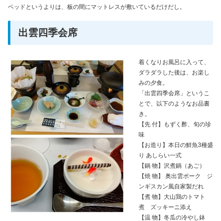
ベッドというよりは、板の間にマットレスが敷いているだけだし。
出雲四季会席
着くなりお風呂に入って、
ダラダラした後は、お楽し
みの夕食。
「出雲四季会席」というこ
とで、以下のようなお品書
き。
【先 付】もずく酢、旬の珍
味
【お造り】本日の鮮魚3種盛
り あしらい一式
【鍋 物】沢煮鍋（あご）
【焼 物】 奥出雲ポーク ジ
ンギスカン風自家製だれ
【煮 物】大山鶏のトマト
煮 ズッキーニ添え
【温 物】冬瓜の冷やし鉢