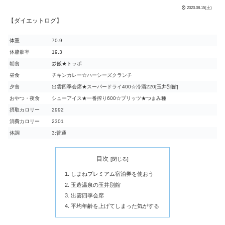
2020.08.15(土)
【ダイエットログ】
体重
70.9
体脂肪率
19.3
朝食
炒飯★トッポ
昼食
チキンカレー☆ハーシーズクランチ
夕食
出雲四季会席★スーパードライ400☆冷酒220[玉井別館]
おやつ・夜食
シューアイス★一番搾り600☆プリッツ★つまみ種
摂取カロリー
2992
消費カロリー
2301
体調
3:普通
目次
しまねプレミアム宿泊券を使おう
玉造温泉の玉井別館
出雲四季会席
平均年齢を上げてしまった気がする