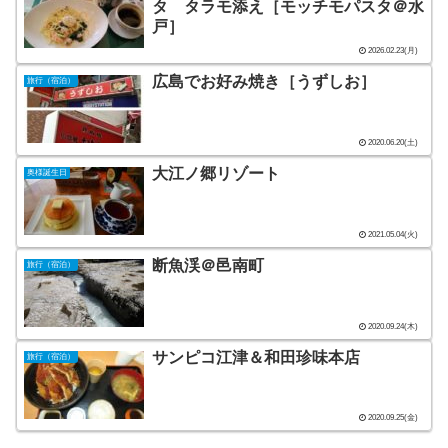
タ タラモ添え［モッチモパスタ＠水
戸］
2026.02.23(月)
広島でお好み焼き［うずしお］
旅行（宿泊）
2020.06.20(土)
大江ノ郷リゾート
奥様誕生日
2021.05.04(火)
断魚渓＠邑南町
旅行（宿泊）
2020.09.24(木)
サンピコ江津＆和田珍味本店
旅行（宿泊）
2020.09.25(金)