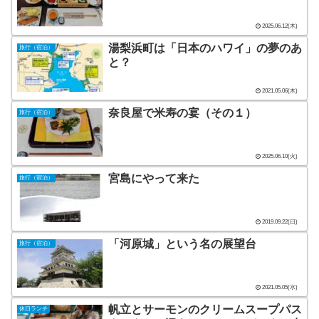
2025.06.12(木)
湯梨浜町は「日本のハワイ」の夢のあ
旅行（宿泊）
と？
2021.05.06(木)
奈良屋で米寿の宴（その１）
旅行（宿泊）
2025.06.10(火)
宮島にやって来た
旅行（宿泊）
2019.09.22(日)
「河原城」という名の展望台
旅行（宿泊）
2021.05.05(水)
帆立とサーモンのクリームスープパス
休日ランチ