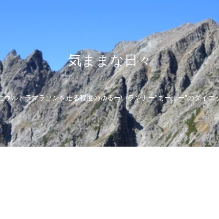
気ままな日々
にウルトラマラソンを走る程度のゆるーいランナー”まーぶー”のダイエ