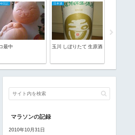
09日記
日本酒
2006日記
ＥＴＣ設置
コ最中
玉川 しぼりたて 生原酒
マラソンの記録
2010年10月31日