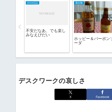
カフェ・スイーツ（山陰）
2016日記
酒全般
不安だなあ、でも楽し
みなえびだい
リール
ホッピー＆バーボン
ーダ
デスクワークの哀しさ
X
Facebook