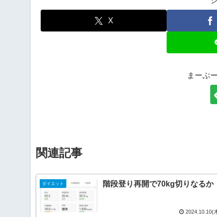
X
まーぶ
関連記事
階段登り再開で70kg切りなるか
ダイエット
2024.10.10(