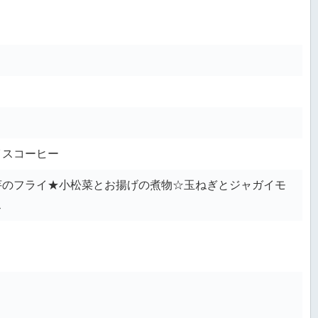
イスコーヒー
芋のフライ★小松菜とお揚げの煮物☆玉ねぎとジャガイモ
ス