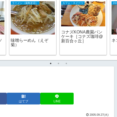
ラーメン（湯島近辺）
カフェ・スイーツ
20
コナズKONA農園パン
ケーキ［コナズ珈琲@
ソ
味噌らーめん（えぞ
ネ
新百合ヶ丘］
菊）
はてブ
LINE
2005.09.27(火)