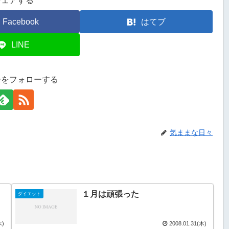
シェアする
Facebook
はてブ
LINE
ーをフォローする
気ままな日々
１月は頑張った
ダイエット
木)
2008.01.31(木)