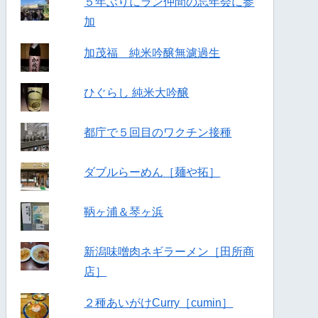
５年ぶりにラン仲間の忘年会に参
加
加茂福 純米吟醸無濾過生
ひぐらし 純米大吟醸
都庁で５回目のワクチン接種
ダブルらーめん［麺や拓］
鞆ヶ浦＆琴ヶ浜
新潟味噌肉ネギラーメン［田所商
店］
２種あいがけCurry［cumin］