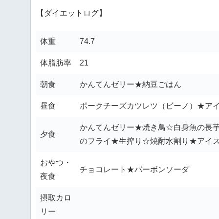
【ダイエットログ】
体重
74.7
体脂肪率
21
朝食
かんてんゼリー★納豆ごはん
昼食
ポークチーズカツレツ（ビーノ）★ア
かんてんゼリー★焼き鳥☆白身魚の長
夕食
のフライ★生搾り☆焼酎水割り★アイ
おやつ・
チョコレート★バーボンソーダ
夜食
摂取カロ
リー