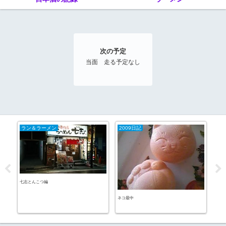
次の予定
当面 走る予定なし
ラン＆ラーメン
2009日記
20
七志とんこつ編
侍ジ
ネコ最中