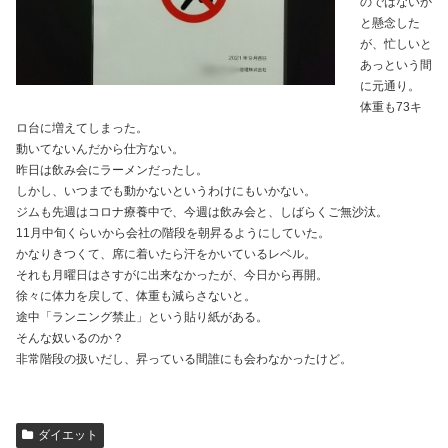
のではないか
と懸念した
が、忙しいと
あっという間
に元通り。
体重も73キ
ロ台に増えてしまった。
動いてないんだから仕方ない。
昨日は飲み会にラーメンだったし。
しかし、いつまでも動かないというわけにもいかない。
ジムも先週はコロナ療養中で、今週は飲み会と、しばらくご無沙汰。
11月中旬くらいから会社の階段を朝昇るようにしていた。
かなりきつくて、席に着いたら汗をかいているレベル。
それも月曜日はさすがに出来なかったが、今日から再開。
徐々に体力を戻して、体重も減らさないと。
途中「ランニング禁止」という貼り紙がある。
そんな奴いるのか？
非常階段の扱いだし、昇っている間誰にも会わなかったけど。
ダイエット