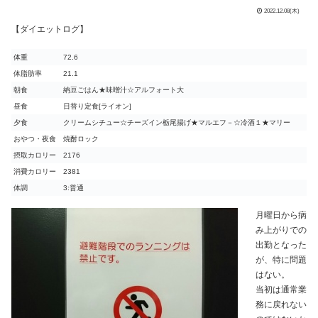
2022.12.08(木)
【ダイエットログ】
体重
72.6
体脂肪率
21.1
朝食
納豆ごはん★味噌汁☆アルフォート大
昼食
日替り定食[ライオン]
夕食
クリームシチュー☆チーズイン栃尾揚げ★マルエフ－☆冷酒１★マリー
おやつ・夜食
焼酎ロック
摂取カロリー
2176
消費カロリー
2381
体調
3:普通
月曜日から病
み上がりでの
出勤となった
が、特に問題
はない。
当初は通常業
務に戻れない