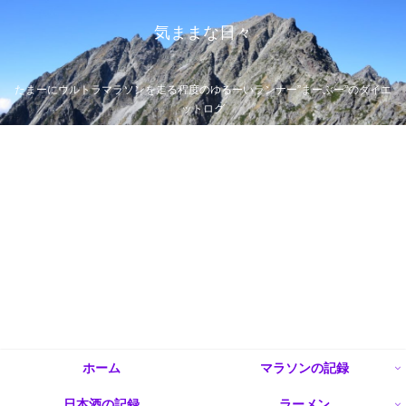
気ままな日々
たまーにウルトラマラソンを走る程度のゆるーいランナー”まーぶー”のダイエ
ットログ
ホーム
マラソンの記録
日本酒の記録
ラーメン