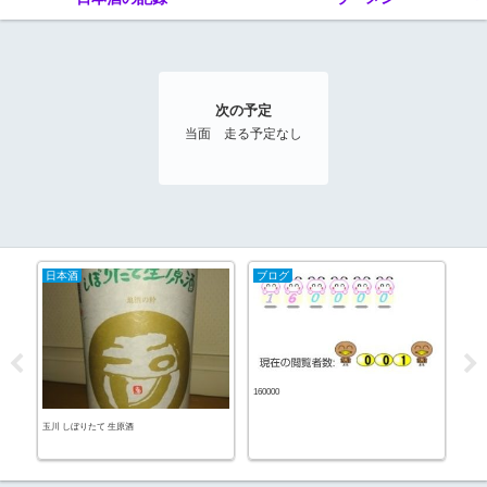
次の予定
当面 走る予定なし
日本酒
ブログ
20
160000
パン
玉川 しぼりたて 生原酒