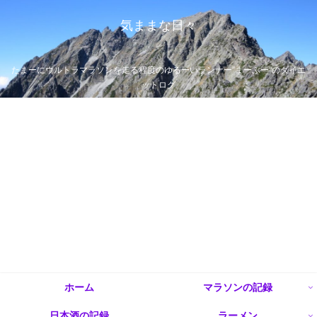
気ままな日々
たまーにウルトラマラソンを走る程度のゆるーいランナー”まーぶー”のダイエ
ットログ
ホーム
マラソンの記録
日本酒の記録
ラーメン