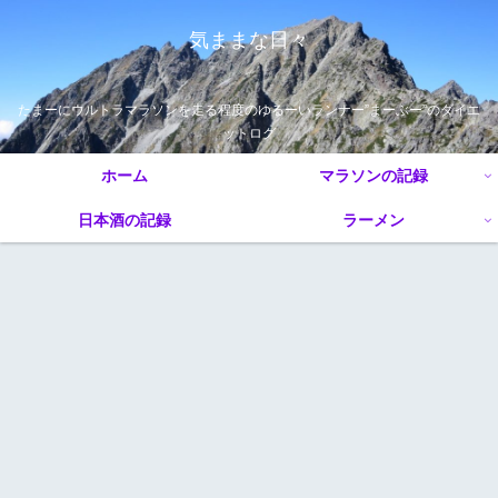
気ままな日々
たまーにウルトラマラソンを走る程度のゆるーいランナー”まーぶー”のダイエ
ットログ
ホーム
マラソンの記録
日本酒の記録
ラーメン