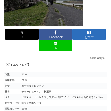
X
Facebook
はてブ
LINE
2023.04.02(日)
【ダイエットログ】
体重
72.6
体脂肪率
20.9
朝食
おやき★メロンパン
昼食
チャーシューメン［横濱家］
夕食
ピザ★ベーコンレタスサラダ☆バドワイザーゼロ★のんある気分☆パルム
おやつ・夜食
純リンゴ酢ソーダ
摂取カロリー
1996