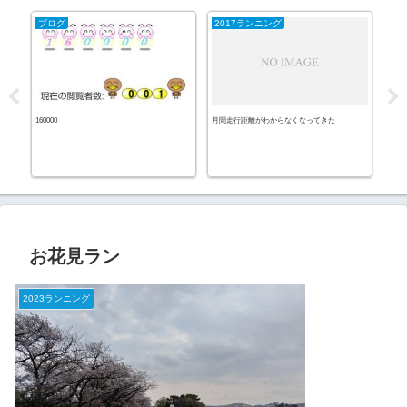
ブログ
2017ランニング
20
160000
月間走行距離がわからなくなってきた
不安
お花見ラン
2023ランニング