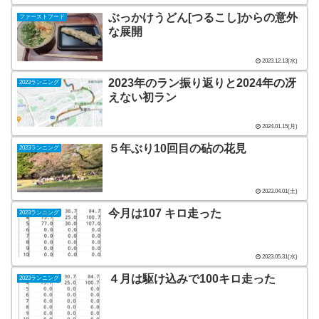
ぶっかけうどん[つるこし]からの意外
ファーストフード
な展開
2023.12.13(水)
2023年のラン振り返りと2024年の冴
2023ランニング
えない初ラン
2024.01.15(月)
５年ぶり10回目の砧の花見
2023ランニング
2023.04.01(土)
今月は107 キロ走った
2023ランニング
2023.05.31(水)
４月は駆け込みで100キロ走った
2023ランニング