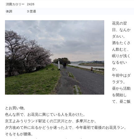
消費カロリー
2426
体調
3:普通
花見の翌
日、なんか
ダルい。
酒をたくさ
ん飲むと、
眠りが浅く
なるせい
か。
午前中はダ
ラダラ。
昼から活動
を開始し
て、昼ご飯
とお買い物。
色んな所で、お花見に興じている人を見かけた。
京王よみうりランド駅近くの三沢川とか、多摩川とか。
夕方改めて外に出るかどうか迷った上で、今年最初で最後のお花見ラン。
そもそもが腰痛。