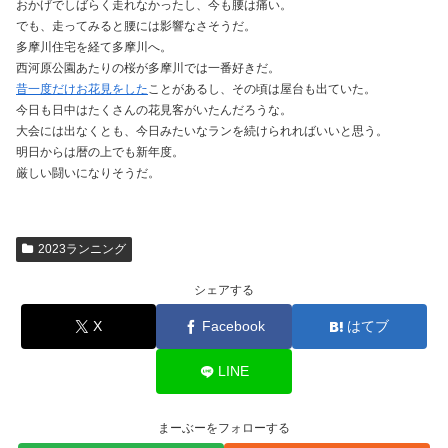
おかげでしばらく走れなかったし、今も腰は痛い。
でも、走ってみると腰には影響なさそうだ。
多摩川住宅を経て多摩川へ。
西河原公園あたりの桜が多摩川では一番好きだ。
昔一度だけお花見をした
ことがあるし、その頃は屋台も出ていた。
今日も日中はたくさんの花見客がいたんだろうな。
大会には出なくとも、今日みたいなランを続けられればいいと思う。
明日からは暦の上でも新年度。
厳しい闘いになりそうだ。
2023ランニング
シェアする
X
Facebook
はてブ
LINE
まーぶーをフォローする