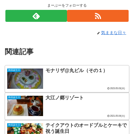
まーぶーをフォローする
気ままな日々
関連記事
モナリザ@丸ビル（その１）
奥様誕生日
2023.05.03(水)
大江ノ郷リゾート
奥様誕生日
2021.05.04(火)
テイクアウトのオードブルとケーキで
奥様誕生日
祝う誕生日