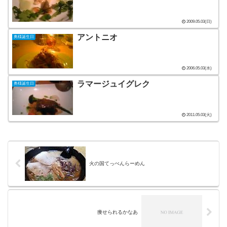
2009.05.03(日)
アントニオ
奥様誕生日
2006.05.03(水)
ラマージュイグレク
奥様誕生日
2011.05.03(火)
火の国てっぺんらーめん
痩せられるかなあ