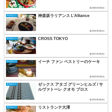
2020.05.03(日)
神楽坂ラリアンス L’Alliance
奥様誕生日
2016.05.03(火)
CROSS TOKYO
奥様誕生日
2017.05.03(水)
イーチ ファン ペストリーのケーキ
奥様誕生日
2015.05.03(日)
ゼックス アタゴ グリーンヒルズ / サ
奥様誕生日
ルヴァトーレ クオモ ブロス
2012.05.03(木)
リストランテ大澤
奥様誕生日