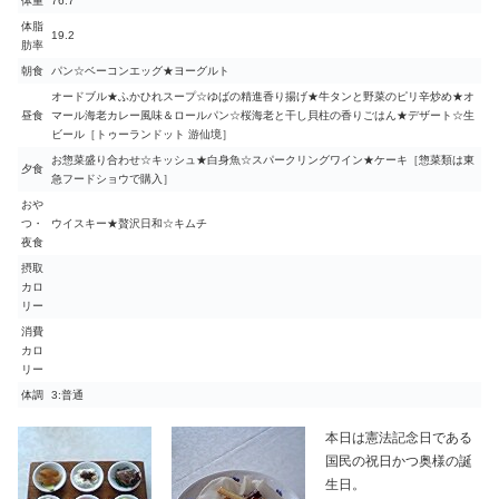
体重
76.7
体脂
19.2
肪率
朝食
パン☆ベーコンエッグ★ヨーグルト
オードブル★ふかひれスープ☆ゆばの精進香り揚げ★牛タンと野菜のピリ辛炒め★オ
昼食
マール海老カレー風味＆ロールパン☆桜海老と干し貝柱の香りごはん★デザート☆生
ビール［トゥーランドット 游仙境］
お惣菜盛り合わせ☆キッシュ★白身魚☆スパークリングワイン★ケーキ［惣菜類は東
夕食
急フードショウで購入］
おや
つ・
ウイスキー★贅沢日和☆キムチ
夜食
摂取
カロ
リー
消費
カロ
リー
体調
3:普通
本日は憲法記念日である
国民の祝日かつ奥様の誕
生日。