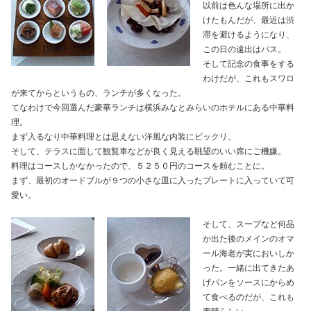
以前は色んな場所に出か
けたもんだが、最近は渋
滞を避けるようになり、
この日の遠出はパス。
そして記念の食事をする
わけだが、これもスワロ
が来てからというもの、ランチが多くなった。
てなわけで今回選んだ豪華ランチは横浜みなとみらいのホテルにある中華料
理。
まず入るなり中華料理とは思えない洋風な内装にビックリ。
そして、テラスに面して観覧車などが良く見える眺望のいい席にご機嫌。
料理はコースしかなかったので、５２５０円のコースを頼むことに。
まず、最初のオードブルが９つの小さな皿に入ったプレートに入っていて可
愛い。
そして、スープなど何品
か出た後のメインのオマ
ール海老が実においしか
った。一緒に出てきたあ
げパンをソースにからめ
て食べるのだが、これも