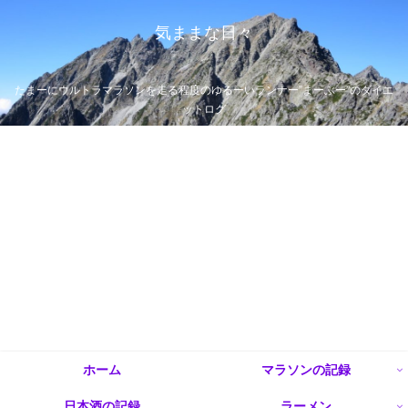
気ままな日々
たまーにウルトラマラソンを走る程度のゆるーいランナー”まーぶー”のダイエ
ットログ
ホーム
マラソンの記録
日本酒の記録
ラーメン