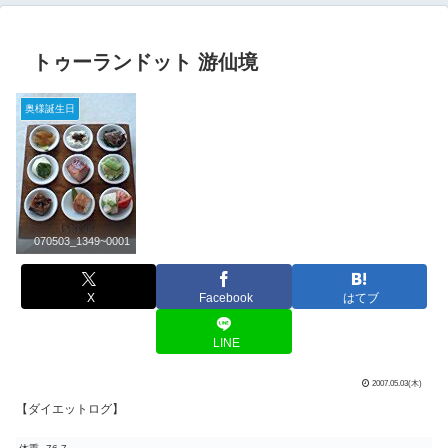
トゥーランドット 游仙境
奥様誕生日
070503_1349~0001
X
Facebook
はてブ
LINE
2007.05.03(木)
【ダイエットログ】