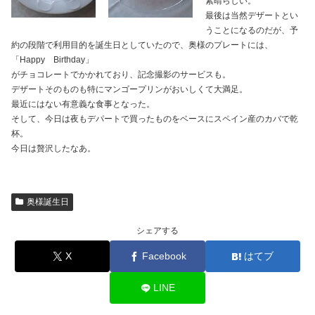
素晴らしい。
最後は当然デザートとい
うことになるのだが、予
約の段階で利用目的を誕生日としていたので、奥様のプレートには、
「Happy Birthday」
がチョコレートでかかれており、記念撮影のサービスも。
デザートそのものも特にマンゴープリンがおいしくて大満足。
最近にはない有意義な食事となった。
そして、今日は夜もデパートで買ったものをベースにスペイン産のカバで乾
杯。
今日は贅沢したなあ。
奥様誕生日
シェアする
X
Facebook
はてブ
LINE