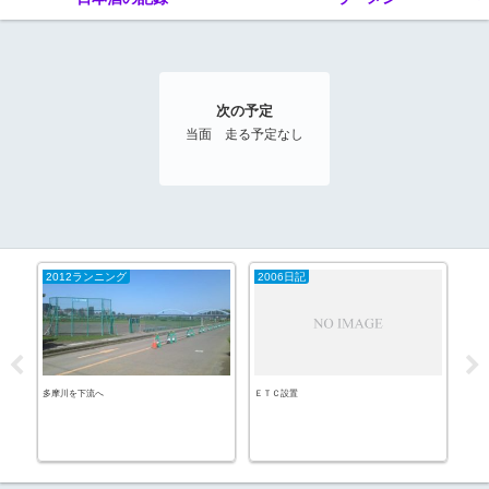
次の予定
当面 走る予定なし
2012ランニング
2006日記
20
@新
多摩川を下流へ
ＥＴＣ設置
ネコ