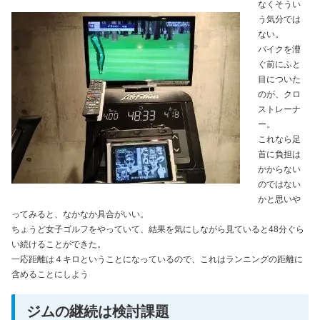
なくそうい
う気分では
ない。
バイクを漕
ぐ前にふと
目についた
のが、クロ
ストレーナ
ー。
これなら足
首に負担は
かからない
のではない
かと思いや
ってみると、なかなか具合がいい。
ちょうど女子ゴルフをやっていて、結果を気にしながら見ていると48分ぐら
い続けることができた。
一応距離は４キロということになっているので、これはランニングの距離に
含めることにしよう
ジムの継続は検討課題