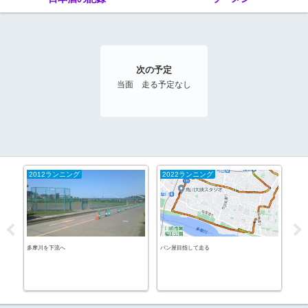
次の予定
当面 走る予定なし
2012ランニング
2022ランニング
ブ
多摩川を下流へ
パン屋目指して走る
16000