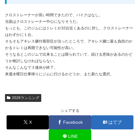
クロストレーナーが長い時間できたので、バイクはなし。
当面はクロストレーナー中心になりそうだ。
もっとも、このジムにはトレミが10台近くあるのに対し、クロストレーナー
はわずかに１台。
そもそもアキレス腱付着部症が治ったところで、アキレス腱に最も負担のか
かるトレミは再開できない可能性が高い。
そうなるとこのジムで出来ることは限られていて、続ける意味があるのかど
うか検討しなければならない。
そんなこんなで３連休が終了。
来週水曜日仕事帰りにジムに行けるかどうか、また新たな選択。
2026ランニング
シェアする
X
Facebook
はてブ
LINE