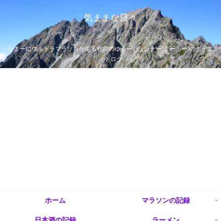
気ままな日々
たまーにウルトラマラソンを走る程度のゆるーいランナー”まーぶー”のダイエ
ットログ
ホーム
マラソンの記録
日本酒の記録
ラーメン