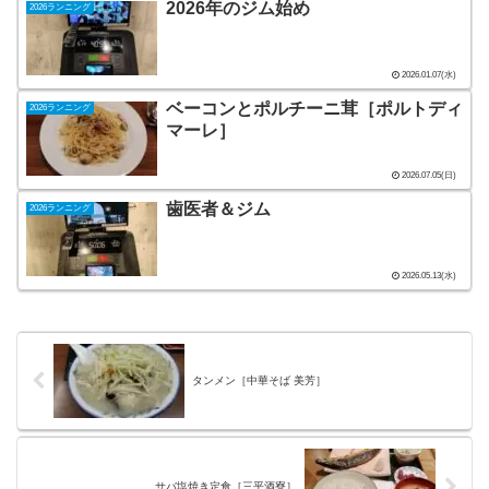
2026年のジム始め
2026ランニング
2026.01.07(水)
ベーコンとポルチーニ茸［ポルトディ
2026ランニング
マーレ］
2026.07.05(日)
歯医者＆ジム
2026ランニング
2026.05.13(水)
タンメン［中華そば 美芳］
サバ塩焼き定食［三平酒寮］