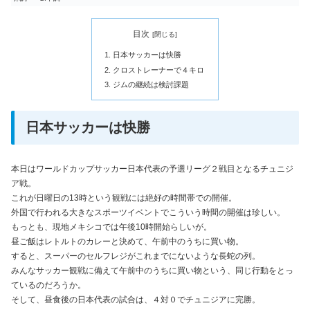
目次
日本サッカーは快勝
クロストレーナーで４キロ
ジムの継続は検討課題
日本サッカーは快勝
本日はワールドカップサッカー日本代表の予選リーグ２戦目となるチュニジ
ア戦。
これが日曜日の13時という観戦には絶好の時間帯での開催。
外国で行われる大きなスポーツイベントでこういう時間の開催は珍しい。
もっとも、現地メキシコでは午後10時開始らしいが。
昼ご飯はレトルトのカレーと決めて、午前中のうちに買い物。
すると、スーパーのセルフレジがこれまでにないような長蛇の列。
みんなサッカー観戦に備えて午前中のうちに買い物という、同じ行動をとっ
ているのだろうか。
そして、昼食後の日本代表の試合は、４対０でチュニジアに完勝。