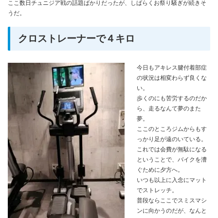
ここ数日チュニジア戦の話題ばかりだったが、しばらくお祭り騒ぎが続きそ
うだ。
クロストレーナーで４キロ
今日もアキレス腱付着部症
の状況は相変わらず良くな
い。
歩くのにも苦労するのだか
ら、走るなんて夢のまた
夢。
ここのところジムからもす
っかり足が遠のいている。
これでは会費が無駄になる
ということで、バイクを漕
ぐために夕方へ。
いつも以上に入念にマット
でストレッチ。
普段ならここでスミスマシ
ンに向かうのだが、なんと