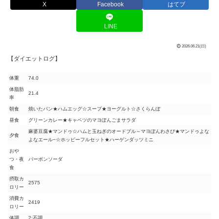
X
Facebook
はてブ
LINE
2026.06.21(日)
【ダイエットログ】
体重
74.0
体脂肪
21.4
率
朝食
焼いたパン★ハムエッグ☆スープ★ヨーグルト☆さくらんぼ
昼食
グリーンカレー★キャベツのマヨぽんごまサラダ
麻婆豆腐★マンドゥ☆ハムと玉ねぎのオードブル～マヨぽんわさび★マンドゥよな
夕食
よなエール−☆ホッピーフルセット★ハーゲンダッツミニ
おや
つ・夜
バーボンソーダ
食
摂取カ
2575
ロリー
消費カ
2419
ロリー
体調
2:不調