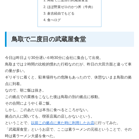
鳥取で二度目の武蔵屋食堂
ほぼ野菜ゼロのかつ丼（牛肉）
倉吉経由でもどる
食べログ
鳥取で二度目の武蔵屋食堂
今日は昨日より30分遅い６時30分に会社に集合して出発。
鳥取までは２時間の比較的慣れた行程なのだが、昨日の大田方面と違って車
の量が多い。
ギリギリに着くと、駐車場待ちの危険もあったので、休憩ないまま鳥取の拠
点に到着。
なので、朝ご飯は抜き。
この拠点での業務をこなした後は鳥取の別の拠点に移動。
その合間にようやく昼ご飯。
しかし、このあたりは本当に食べるところがない。
拠点の人に聞いても、喫茶店風の店しかないという。
ということで、
以前この拠点に来た時に利用したお店
に行ってみた。
「武蔵屋食堂」というお店で、ここは素ラーメンの元祖ということで、その
時は素ラーメン大盛を食べた。