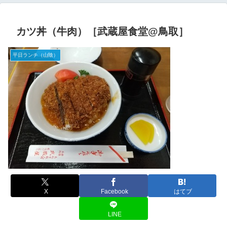
カツ丼（牛肉）［武蔵屋食堂@鳥取］
平日ランチ（山陰）
X
Facebook
はてブ
LINE