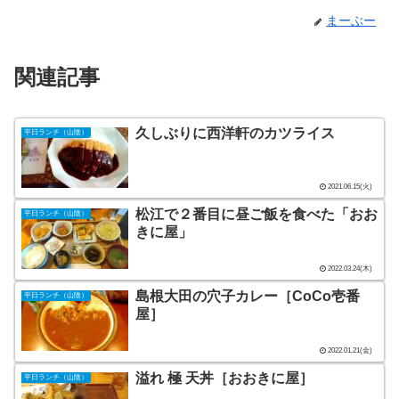
まーぶー
関連記事
久しぶりに西洋軒のカツライス
平日ランチ（山陰）
2021.06.15(火)
松江で２番目に昼ご飯を食べた「おお
平日ランチ（山陰）
きに屋」
2022.03.24(木)
島根大田の穴子カレー［CoCo壱番
平日ランチ（山陰）
屋］
2022.01.21(金)
溢れ 極 天丼［おおきに屋］
平日ランチ（山陰）