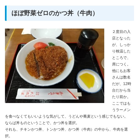
ほぼ野菜ゼロのかつ丼（牛肉）
２度目の入
店となった
が、しっか
り検温した
ところで、
席につく。
他にもお客
さんは数名
だが、12時
台だから当
たり前か。
ここではも
うラーメン
を食べなくてもいいような気がして、うどんや蕎麦という感じでもない。
ならば丼ものということで、かつ丼を選択。
それも、チキンかつ丼、トンかつ丼、かつ丼（牛肉）の中から、牛肉を選
択。