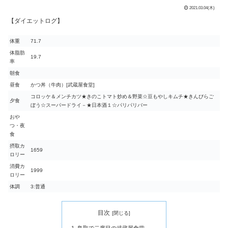
2021.03.04(木)
【ダイエットログ】
体重
71.7
体脂肪
19.7
率
朝食
昼食
かつ丼（牛肉）[武蔵屋食堂]
コロッケ＆メンチカツ★きのこトマト炒め＆野菜☆豆もやしキムチ★きんぴらご
夕食
ぼう☆スーパードライ－★日本酒１☆パリパリバー
おや
つ・夜
食
摂取カ
1659
ロリー
消費カ
1999
ロリー
体調
3:普通
目次