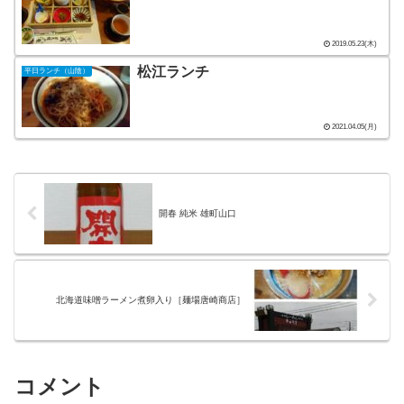
2019.05.23(木)
松江ランチ
平日ランチ（山陰）
2021.04.05(月)
開春 純米 雄町山口
北海道味噌ラーメン煮卵入り［麺場唐崎商店］
コメント