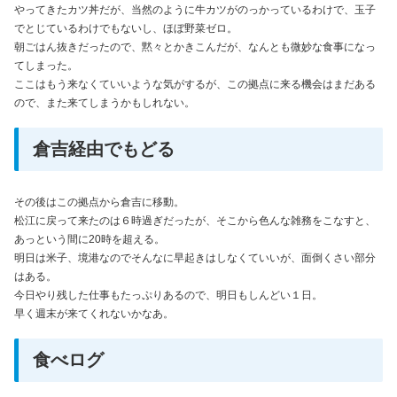
やってきたカツ丼だが、当然のように牛カツがのっかっているわけで、玉子
でとじているわけでもないし、ほぼ野菜ゼロ。
朝ごはん抜きだったので、黙々とかきこんだが、なんとも微妙な食事になっ
てしまった。
ここはもう来なくていいような気がするが、この拠点に来る機会はまだある
ので、また来てしまうかもしれない。
倉吉経由でもどる
その後はこの拠点から倉吉に移動。
松江に戻って来たのは６時過ぎだったが、そこから色んな雑務をこなすと、
あっという間に20時を超える。
明日は米子、境港なのでそんなに早起きはしなくていいが、面倒くさい部分
はある。
今日やり残した仕事もたっぷりあるので、明日もしんどい１日。
早く週末が来てくれないかなあ。
食べログ