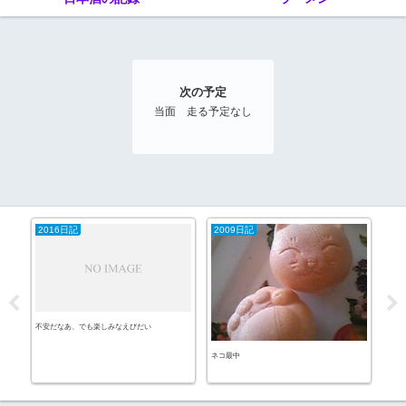
次の予定
当面 走る予定なし
2016日記
2009日記
ブ
不安だなあ、でも楽しみなえびだい
16000
ネコ最中