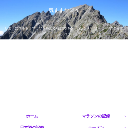
気ままな日々
たまーにウルトラマラソンを走る程度のゆるーいランナー”まーぶー”のダイエ
ットログ
ホーム
マラソンの記録
日本酒の記録
ラーメン