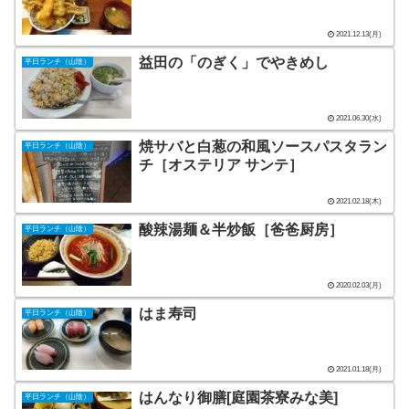
2021.12.13(月)
益田の「のぎく」でやきめし
平日ランチ（山陰）
2021.06.30(水)
焼サバと白葱の和風ソースパスタラン
平日ランチ（山陰）
チ［オステリア サンテ］
2021.02.18(木)
酸辣湯麺＆半炒飯［爸爸厨房］
平日ランチ（山陰）
2020.02.03(月)
はま寿司
平日ランチ（山陰）
2021.01.18(月)
はんなり御膳[庭園茶寮みな美]
平日ランチ（山陰）