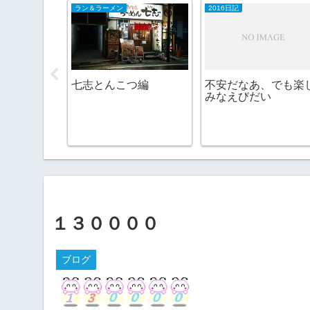
ラン＆ラーメン
2016日記
流へ
七志とんこつ編
不安だなあ、でも楽
みなえびだい
１３００００
ブログ