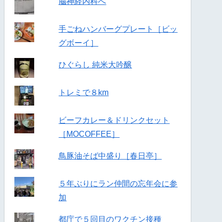
脳神経内科へ
手ごねハンバーグプレート［ビッ
グボーイ］
ひぐらし 純米大吟醸
トレミで８km
ビーフカレー＆ドリンクセット
［MOCOFFEE］
鳥豚油そば中盛り［春日亭］
５年ぶりにラン仲間の忘年会に参
加
都庁で５回目のワクチン接種