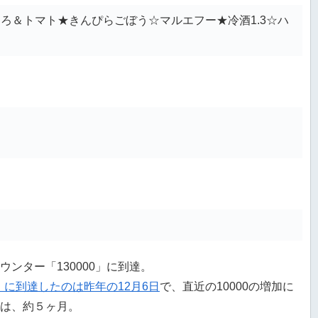
ろ＆トマト★きんぴらごぼう☆マルエフー★冷酒1.3☆ハ
ー
ウンター「130000」に到達。
0」に到達したのは昨年の12月6日
で、直近の10000の増加に
は、約５ヶ月。