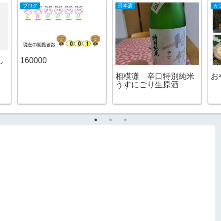
ブログ
日本酒
し
160000
相模灘 辛口特別純米
お
うすにごり生原酒