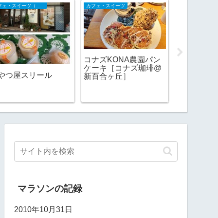
カフェ・スイーツ（山陰）
カフェ・スイーツ
2017ランニング
コナズKONA農園パン
月間走行距
ケーキ［コナズ珈琲@
なくなって
やつ屋スリール
新百合ヶ丘］
マラソンの記録
2010年10月31日