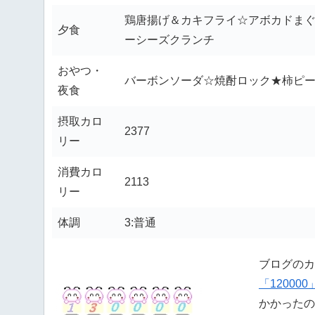
鶏唐揚げ＆カキフライ☆アボカドまぐ
夕食
ーシーズクランチ
おやつ・
バーボンソーダ☆焼酎ロック★柿ピ
夜食
摂取カロ
2377
リー
消費カロ
2113
リー
体調
3:普通
ブログのカ
「12000
かかったの