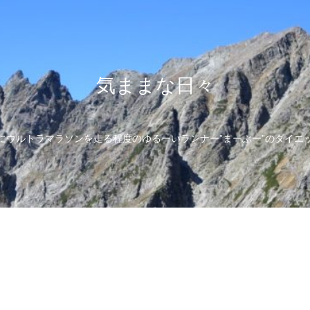
気ままな日々
にウルトラマラソンを走る程度のゆるーいランナー”まーぶー”のダイエ