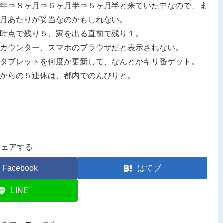
年⇒８ヶ月⇒６ヶ月半⇒５ヶ月半と来ていた中なので、ま
月あたりが妥当なのかもしれない。
時点で残り５、家を出る直前で残り１。
カウンター、スマホのブラウザだと表示されない。
タブレットを何度か更新して、なんとかキリ番ゲット。
からの５連休は、都内でのんびりと。
シェアする
Facebook
はてブ
LINE