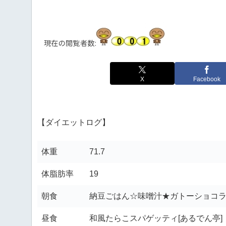
X
Facebook
【ダイエットログ】
体重
71.7
体脂肪率
19
朝食
納豆ごはん☆味噌汁★ガトーショコ
昼食
和風たらこスパゲッティ[あるでん亭]