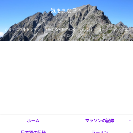
気ままな日々
たまーにウルトラマラソンを走る程度のゆるーいランナー”まーぶー”のダイエ
ットログ
ホーム
マラソンの記録
日本酒の記録
ラーメン