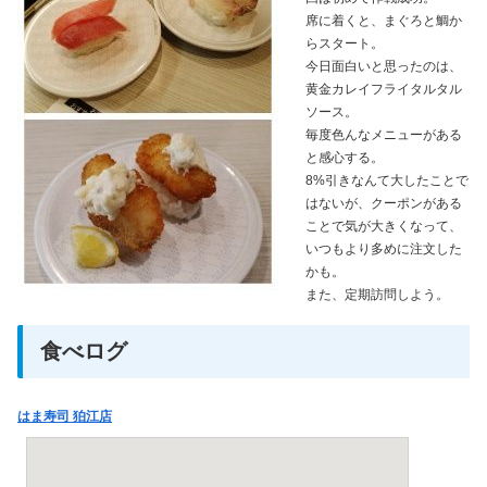
席に着くと、まぐろと鯛か
らスタート。
今日面白いと思ったのは、
黄金カレイフライタルタル
ソース。
毎度色んなメニューがある
と感心する。
8%引きなんて大したことで
はないが、クーポンがある
ことで気が大きくなって、
いつもより多めに注文した
かも。
また、定期訪問しよう。
食べログ
はま寿司 狛江店