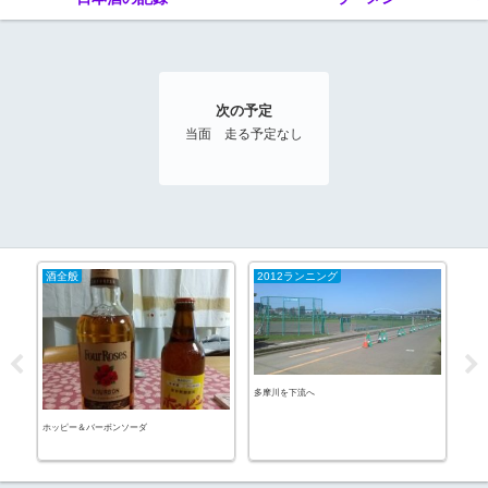
次の予定
当面 走る予定なし
酒全般
2012ランニング
20
多摩川を下流へ
パン
ホッピー＆バーボンソーダ