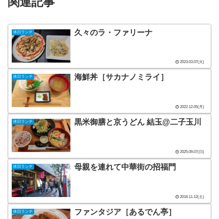
関連記事
久々のラ・ファリーナ
休日ランチ
2023.03.07(火)
海鮮丼［サカナノミライ］
休日ランチ
2022.12.05(月)
黒米御膳と京うどん 結玉@二子玉川
休日ランチ
2025.09.07(日)
母親を連れて中華街の招福門
休日ランチ
2016.11.12(土)
ファンタジア［あるでん亭］
休日ランチ