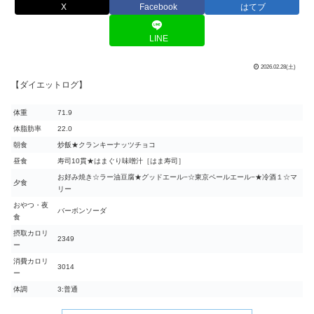
X
Facebook
はてブ
LINE
2026.02.28(土)
【ダイエットログ】
体重
71.9
体脂肪率
22.0
朝食
炒飯★クランキーナッツチョコ
昼食
寿司10貫★はまぐり味噌汁［はま寿司］
お好み焼き☆ラー油豆腐★グッドエール−☆東京ペールエール−★冷酒１☆マ
夕食
リー
おやつ・夜
バーボンソーダ
食
摂取カロリ
2349
ー
消費カロリ
3014
ー
体調
3:普通