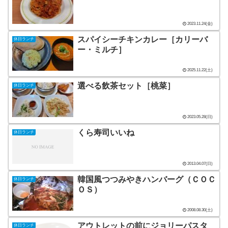
2023.11.24(金)
スパイシーチキンカレー［カリーバ
休日ランチ
ー・ミルチ］
2025.11.22(土)
選べる飲茶セット［桃菜］
休日ランチ
2023.05.28(日)
くら寿司いいね
休日ランチ
2013.04.07(日)
韓国風つつみやきハンバーグ（ＣＯＣ
休日ランチ
ＯＳ）
2008.08.30(土)
アウトレットの前にジョリーパスタ
休日ランチ