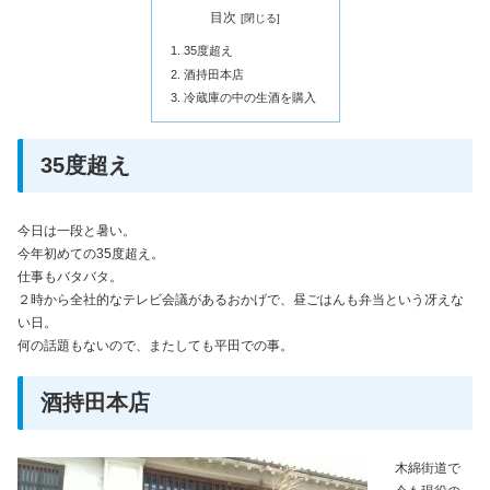
目次
35度超え
酒持田本店
冷蔵庫の中の生酒を購入
35度超え
今日は一段と暑い。
今年初めての35度超え。
仕事もバタバタ。
２時から全社的なテレビ会議があるおかげで、昼ごはんも弁当という冴えな
い日。
何の話題もないので、またしても平田での事。
酒持田本店
木綿街道で