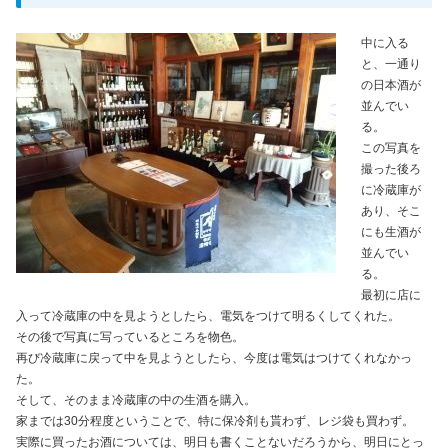
中に入る
と、一通り
の日本酒が
並んでい
る。
この写真を
撮った後ろ
に冷蔵庫が
あり、そこ
にも生酒が
並んでい
る。
最初に店に
入って冷蔵庫の中を見ようとしたら、電気をつけて明るくしてくれた。
その後で写真に写っているところを物色。
再び冷蔵庫に戻って中を見ようとしたら、今度は電気はつけてくれなかっ
た。
そして、そのまま冷蔵庫の中の生酒を購入。
家までは30分程度ということで、特に保冷剤も貰わず、レジ袋も買わず。
実際に買ったお酒については、明日も書くことないだろうから、明日にとっ