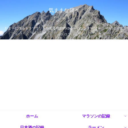
気ままな日々
たまーにウルトラマラソンを走る程度のゆるーいランナー”まーぶー”のダイエ
ットログ
ホーム
マラソンの記録
日本酒の記録
ラーメン