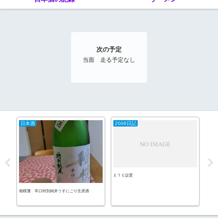
次の予定
当面 走る予定なし
日本酒
2006日記
ラ
ＥＴＣ設置
相模灘 辛口特別純米うすにごり生原酒
味噌