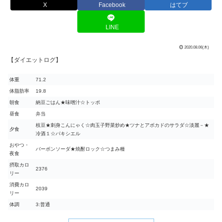
X
Facebook
はてブ
LINE
2020.08.06(木)
【ダイエットログ】
体重
71.2
体脂肪率
19.8
朝食
納豆ごはん★味噌汁☆トッポ
昼食
弁当
枝豆★刺身こんにゃく☆肉玉子野菜炒め★ツナとアボカドのサラダ☆淡麗－★
夕食
冷酒１☆パキシエル
おやつ・
バーボンソーダ★焼酎ロック☆つまみ種
夜食
摂取カロ
2376
リー
消費カロ
2039
リー
体調
3:普通