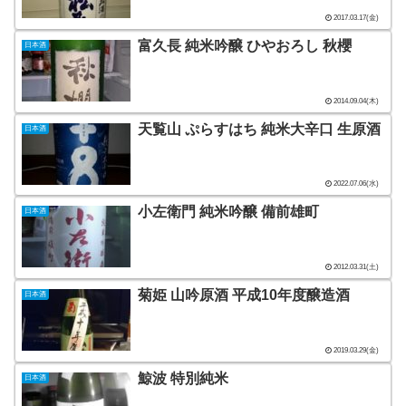
2017.03.17(金)
富久長 純米吟醸 ひやおろし 秋櫻
日本酒
2014.09.04(木)
天覧山 ぷらすはち 純米大辛口 生原酒
日本酒
2022.07.06(水)
小左衛門 純米吟醸 備前雄町
日本酒
2012.03.31(土)
菊姫 山吟原酒 平成10年度醸造酒
日本酒
2019.03.29(金)
鯨波 特別純米
日本酒