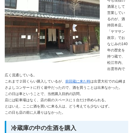
今も現役の
酒屋として
営業してい
るのが、酒
持田本店。
「ヤマサン
政宗」でお
なじみの140
年の歴史を
持つ蔵で、
松江市内、
出雲市内で
広く流通している。
これまで２回くらい購入しているが、
前回蔵に来た時
は出雲大社での山崎ま
さよしコンサートに行く途中だったので、酒を買うことは出来なかった。
この日は車ということで、当然購入目的の訪問。
店には駐車場はなく、店の前のスペースに１台だけ停められる。
とはいえ、ここに酒を買いに来る人は、どう考えても少ないはず。
この日も店の前に人通りはなかった。
冷蔵庫の中の生酒を購入