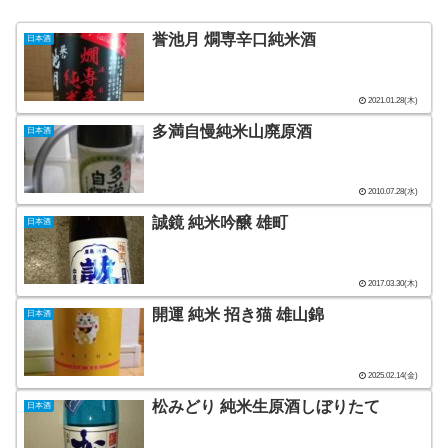
誉池月 燗専辛口純米酒
日本酒
2021.01.28(木)
多満自慢純米山廃原酒
日本酒
2010.07.28(水)
誠鏡 純米吟醸 雄町
日本酒
2017.03.30(木)
開運 純米 招き猫 雄山錦
日本酒
2025.02.14(金)
松みどり 純米生原酒しぼりたて
日本酒