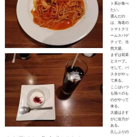
ト系が食べ
たい。
選んだの
は、海老の
トマトクリ
ームスパゲ
ティで、当
然大盛。
まずは前菜
とスープ。
そして、パ
スタがやっ
て来る。
ここはいつ
も熱々のも
のがやって
来る。
大盛はさす
がに迫力が
ある。
久しぶりの