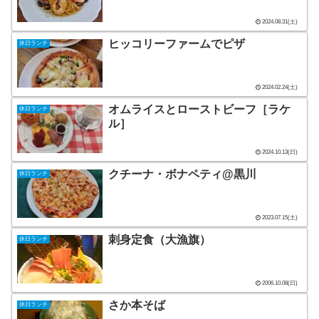
2024.08.31(土)
ヒッコリーファームでピザ
休日ランチ
2024.02.24(土)
オムライスとローストビーフ［ラケ
休日ランチ
ル］
2024.10.13(日)
クチーナ・ボナペティ@黒川
休日ランチ
2023.07.15(土)
刺身定食（大漁旗）
休日ランチ
2006.10.08(日)
さか本そば
休日ランチ