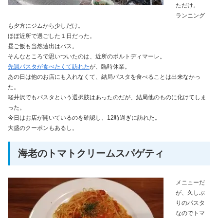
ただけ。
ランニング
も夕方にジムから少しだけ。
ほぼ近所で過ごした１日だった。
昼ご飯も当然遠出はパス。
そんなところで思いついたのは、近所のポルトディマーレ。
先週パスタが食べたくて訪れた
が、臨時休業。
あの日は他のお店にも入れなくて、結局パスタを食べることは出来なかっ
た。
軽井沢でもパスタという選択肢はあったのだが、結局他のものに化けてしま
った。
今日はお店が開いているのを確認し、12時過ぎに訪れた。
大盛のクーポンもあるし。
海老のトマトクリームスパゲティ
メニューだ
が、久しぶ
りのパスタ
なのでトマ