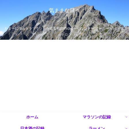
気ままな日々
たまーにウルトラマラソンを走る程度のゆるーいランナー”まーぶー”のダイエ
ットログ
ホーム
マラソンの記録
日本酒の記録
ラーメン