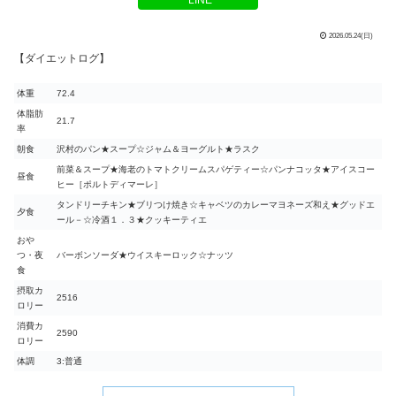
2026.05.24(日)
【ダイエットログ】
体重
72.4
体脂肪
21.7
率
朝食
沢村のパン★スープ☆ジャム＆ヨーグルト★ラスク
前菜＆スープ★海老のトマトクリームスパゲティー☆パンナコッタ★アイスコー
昼食
ヒー［ポルトディマーレ］
タンドリーチキン★ブリつけ焼き☆キャベツのカレーマヨネーズ和え★グッドエ
夕食
ール－☆冷酒１．３★クッキーティエ
おや
つ・夜
バーボンソーダ★ウイスキーロック☆ナッツ
食
摂取カ
2516
ロリー
消費カ
2590
ロリー
体調
3:普通