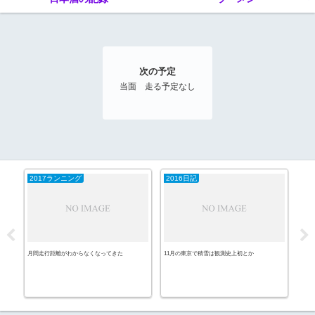
次の予定
当面 走る予定なし
2017ランニング
2016日記
20
月間走行距離がわからなくなってきた
11月の東京で積雪は観測史上初とか
ネコ