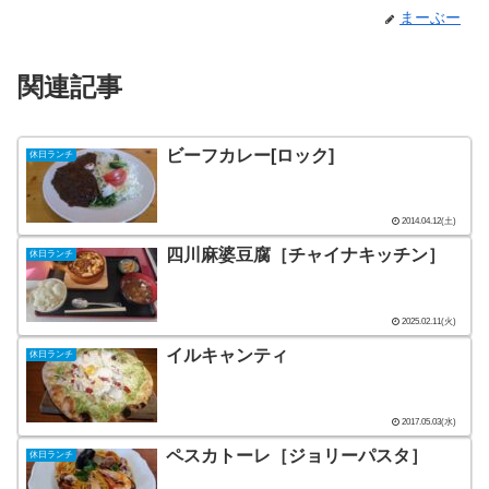
まーぶー
関連記事
ビーフカレー[ロック]
休日ランチ
2014.04.12(土)
四川麻婆豆腐［チャイナキッチン］
休日ランチ
2025.02.11(火)
イルキャンティ
休日ランチ
2017.05.03(水)
ペスカトーレ［ジョリーパスタ］
休日ランチ