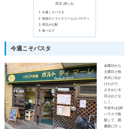
目次
今週こそパスタ
海老のトマトクリームスパゲティ
明日が心配
食べログ
今週こそパスタ
金曜日から
土曜日と軽
井沢に出か
けたので、
さすがに今
日はおとな
しく。
午前中はQB
ハウスで散
髪して、図
書館に行っ