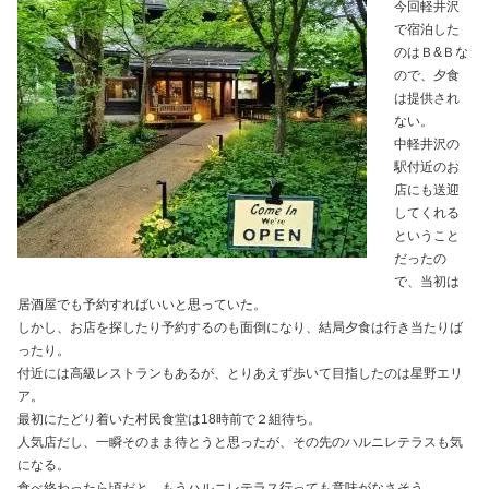
今回軽井沢
で宿泊した
のはＢ&Ｂな
ので、夕食
は提供され
ない。
中軽井沢の
駅付近のお
店にも送迎
してくれる
ということ
だったの
で、当初は
居酒屋でも予約すればいいと思っていた。
しかし、お店を探したり予約するのも面倒になり、結局夕食は行き当たりば
ったり。
付近には高級レストランもあるが、とりあえず歩いて目指したのは星野エリ
ア。
最初にたどり着いた村民食堂は18時前で２組待ち。
人気店だし、一瞬そのまま待とうと思ったが、その先のハルニレテラスも気
になる。
食べ終わったら頃だと、もうハルニレテラス行っても意味がなさそう。