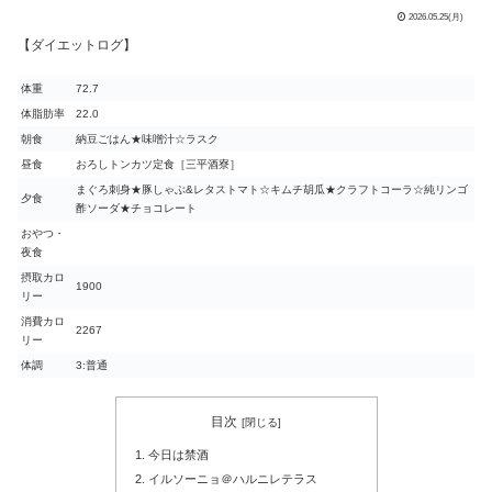
2026.05.25(月)
【ダイエットログ】
体重
72.7
体脂肪率
22.0
朝食
納豆ごはん★味噌汁☆ラスク
昼食
おろしトンカツ定食［三平酒寮］
まぐろ刺身★豚しゃぶ&レタストマト☆キムチ胡瓜★クラフトコーラ☆純リンゴ
夕食
酢ソーダ★チョコレート
おやつ・
夜食
摂取カロ
1900
リー
消費カロ
2267
リー
体調
3:普通
目次
今日は禁酒
イルソーニョ＠ハルニレテラス