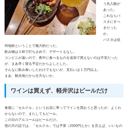
う先入観が
あった。
これならパ
スタにすべ
きだった
か。
パスタは信
州地粉ということで魅力的だった。
飲み物は２杯で打ち止めで、デザートもなし。
コンビニが遠いので、夜中に食べるものを追加で買えないのは不安だった
が、まあ早く寝る予定だからよしとした。
そんなに飲み食いしたわけでもないが、支払いは１万円以上。
まあ、観光地だから仕方ないか。
ワインは買えず、軽井沢はビールだけ
食後に「セルクル」というお店に寄ってワインを買おうと思ったが、よくわ
からないので、またしてもビール。
この日のアルコールはビールだけ。
宿の方の話では、「セルクル」では予算（2000円とか）を言えば、いいもの