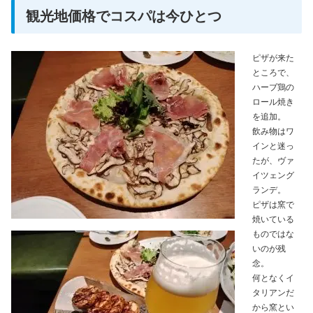
観光地価格でコスパは今ひとつ
ピザが来た
ところで、
ハーブ鶏の
ロール焼き
を追加。
飲み物はワ
インと迷っ
たが、ヴァ
イツェング
ランデ。
ピザは窯で
焼いている
ものではな
いのが残
念。
何となくイ
タリアンだ
から窯とい