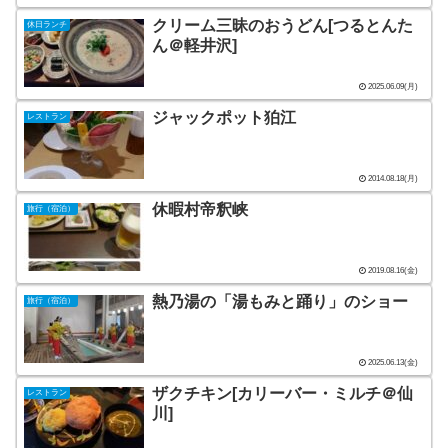
クリーム三昧のおうどん[つるとんた
休日ランチ
ん＠軽井沢]
2025.06.09(月)
ジャックポット狛江
レストラン
2014.08.18(月)
休暇村帝釈峡
旅行（宿泊）
2019.08.16(金)
熱乃湯の「湯もみと踊り」のショー
旅行（宿泊）
2025.06.13(金)
ザクチキン[カリーバー・ミルチ＠仙
レストラン
川]