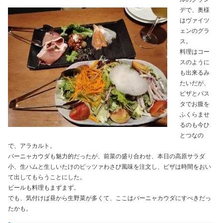
デで、奥様
はヴァイツ
ェンのグラ
ス。
料理はコー
スのように
も出来るみ
たいだが、
ピザとパス
タでお腹を
ふくらませ
るのも今ひ
とつなの
で、アラカルト。
バーニャカウダも魅力的だったが、前菜の盛り合わせ、本日の高原サラダ
小、生ハムと生しいたけのピッツァわさび風味を注文し、ピザは時間をおい
て出してもらうことにした。
ビールも料理もまずまず。
でも、気付けば昼から生野菜が多くて、ここはバーニャカウダにすべきだっ
たかも。