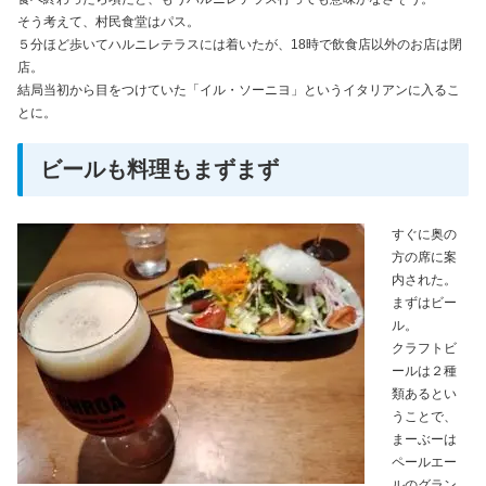
そう考えて、村民食堂はパス。
５分ほど歩いてハルニレテラスには着いたが、18時で飲食店以外のお店は閉
店。
結局当初から目をつけていた「イル・ソーニヨ」というイタリアンに入るこ
とに。
ビールも料理もまずまず
すぐに奥の
方の席に案
内された。
まずはビー
ル。
クラフトビ
ールは２種
類あるとい
うことで、
まーぶーは
ペールエー
ルのグラン