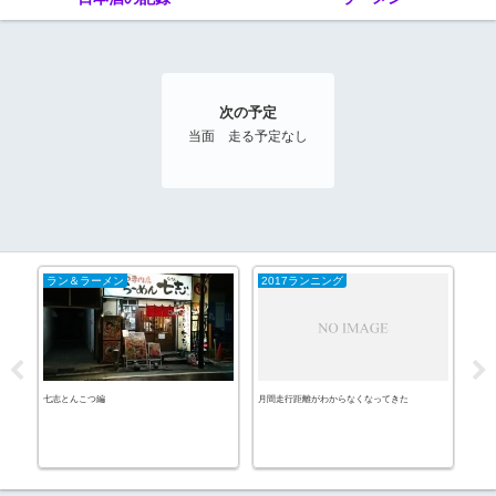
次の予定
当面 走る予定なし
ラン＆ラーメン
2017ランニング
日
七志とんこつ編
月間走行距離がわからなくなってきた
玉川 