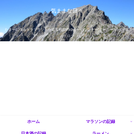
気ままな日々
たまーにウルトラマラソンを走る程度のゆるーいランナー”まーぶー”のダイエ
ットログ
ホーム
マラソンの記録
日本酒の記録
ラーメン