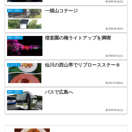
2025.06.01(日)
一畑山コテージ
旅行（宿泊）
2020.09.13(日)
偕楽園の梅ライトアップを満喫
旅行（宿泊）
2026.02.21(土)
仙川の西山亭でリブロースステーキ
レストラン
2017.07.05(水)
バスで広島へ
旅行（宿泊）
2019.09.21(土)