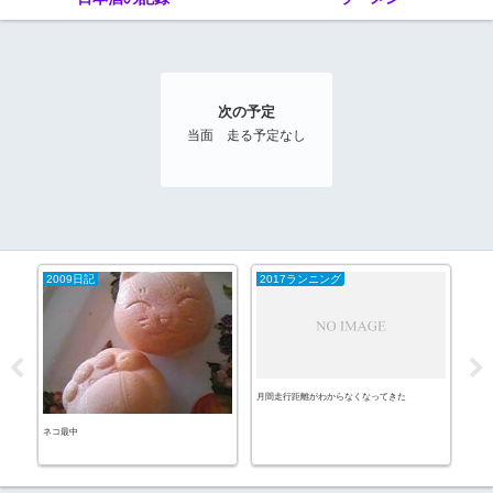
次の予定
当面 走る予定なし
2009日記
2017ランニング
20
月間走行距離がわからなくなってきた
侍ジ
ネコ最中