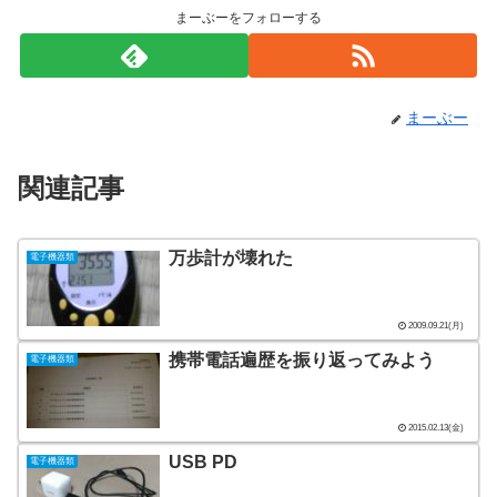
まーぶーをフォローする
まーぶー
関連記事
万歩計が壊れた
電子機器類
2009.09.21(月)
携帯電話遍歴を振り返ってみよう
電子機器類
2015.02.13(金)
USB PD
電子機器類