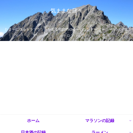
気ままな日々
たまーにウルトラマラソンを走る程度のゆるーいランナー”まーぶー”のダイエ
ットログ
ホーム
マラソンの記録
日本酒の記録
ラーメン