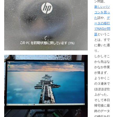
ン問題。
新しいパソ
コンを買っ
た
話や、
デ
ータの移行
でNASが問
題
というこ
とは、すで
に書いた通
り。
しかしそこ
から先はな
かなか作業
が進まず、
ようやくこ
の３連休で
ほぼほぼ仕
上がった。
そして本日
帰宅後に最
終のデータ
の移行を行