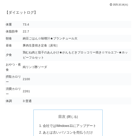
2025.10.14(火)
【ダイエットログ】
体重
73.4
体脂肪率
22.7
朝食
納豆ごはん☆味噌汁★ブランチュール大
昼食
豚肉生姜焼き定食［炭旬］
鶏むね肉と茄子のあんかけ★がんもどきブロッコリー焼き☆マルエフ−★ホッ
夕食
ピーフルセット
おやつ・夜
純リンゴ酢ソーダ
食
摂取カロリ
2100
ー
消費カロリ
2261
ー
体調
3:普通
目次
会社ではWindows11にアップデート
あとは古いパソコンを売払うだけ