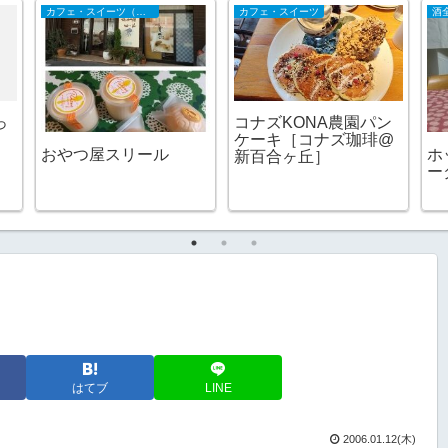
カフェ・スイーツ（山陰）
カフェ・スイーツ
酒
っ
コナズKONA農園パン
ケーキ［コナズ珈琲@
おやつ屋スリール
ホ
新百合ヶ丘］
ー
はてブ
LINE
2006.01.12(木)