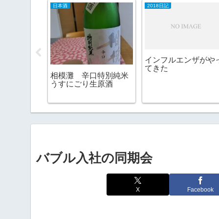
辺）
日本酒
2018日記
インフルエンザがや
てきた
ん（えぞ
相模灘 辛口特別純米
うすにごり生原酒
バブル入社の同期会
X
Facebook