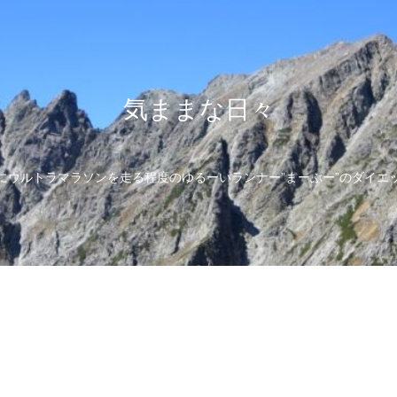
気ままな日々
にウルトラマラソンを走る程度のゆるーいランナー”まーぶー”のダイエ