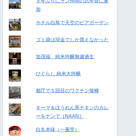
５年ぶりにラン仲間の忘年会に参
加
ホテル白鳥で天空のビアガーデン
ゴミ袋は現金でしか買えなかった
加茂福 純米吟醸無濾過生
ひぐらし 純米大吟醸
都庁で５回目のワクチン接種
キーマ＆ほうれん草チキンのカレ
ーをナンで［NAAN］
白丸本味（一風堂）