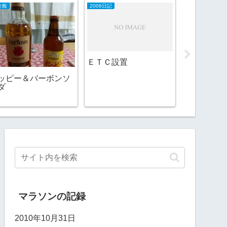
全般
2006日記
2016日記
ＥＴＣ設置
不安だなあ
みなえびだ
ッピー＆バーボンソ
ダ
マラソンの記録
2010年10月31日