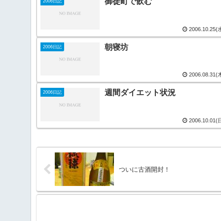
御徒町で飲む
2006日記
2006.10.25(
朝寝坊
2006日記
2006.08.31(
週間ダイエット状況
2006日記
2006.10.01(
ついに古酒開封！