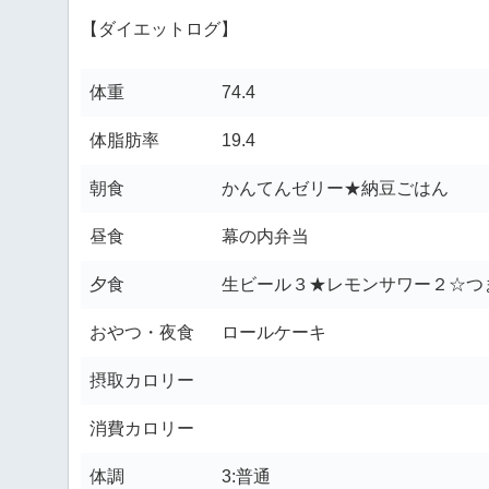
【ダイエットログ】
体重
74.4
体脂肪率
19.4
朝食
かんてんゼリー★納豆ごはん
昼食
幕の内弁当
夕食
生ビール３★レモンサワー２☆つま
おやつ・夜食
ロールケーキ
摂取カロリー
消費カロリー
体調
3:普通