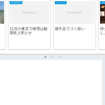
2016日記
エンタメ
20
11月の東京で積雪は観
寝不足でゴミ拾い
侍
測史上初とか
し