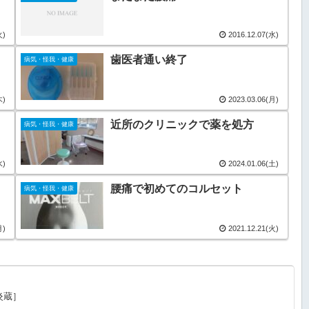
火)
2016.12.07(水)
歯医者通い終了
病気・怪我・健康
木)
2023.03.06(月)
近所のクリニックで薬を処方
病気・怪我・健康
水)
2024.01.06(土)
腰痛で初めてのコルセット
病気・怪我・健康
月)
2021.12.21(火)
炎蔵］