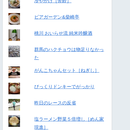
冷やかけ［舎鈴］
ビアガーデン&柴崎亭
桃川 おいらせ流 純米吟醸酒
群馬のハクチョウは物足りなかっ
た
がんこちゃんセット［ねぎし］
びっくりドンキーでがっかり
昨日のレースの反省
塩ラーメン野菜５倍増し［めん家
現進］