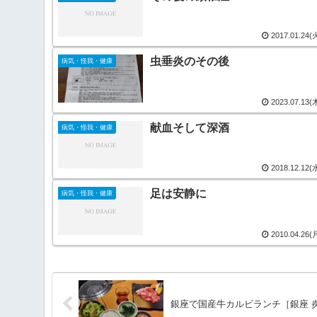
2017.01.24(
虫垂炎のその後
病気・怪我・健康
2023.07.13(
献血そして深酒
病気・怪我・健康
2018.12.12(
足は安静に
病気・怪我・健康
2010.04.26(
銀座で国産牛カルビランチ［銀座 