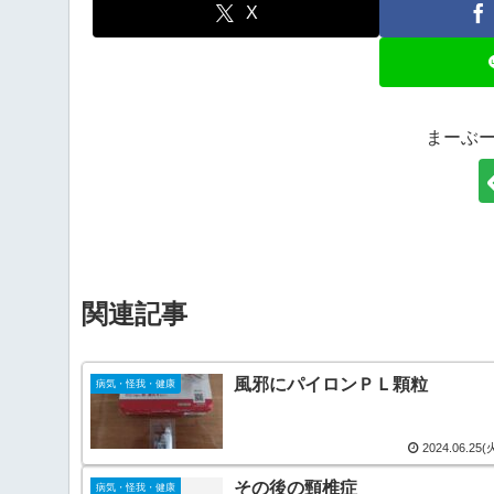
X
まーぶ
関連記事
風邪にパイロンＰＬ顆粒
病気・怪我・健康
2024.06.25(
その後の頸椎症
病気・怪我・健康