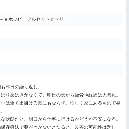
－★ホッピーフルセット☆マリー
朝も昨日の繰り返し。
っぱり薬はきかなくて、昨日の夜から坐骨神経痛は大暴れ。
前中は全く出掛ける気にもならず、珍しく家にあるもので昼
飯。
んな状態だと、明日から仕事に行けるかどうか不安になる。
局保存療法で薬がきかないとなると、改善の可能性は乏し