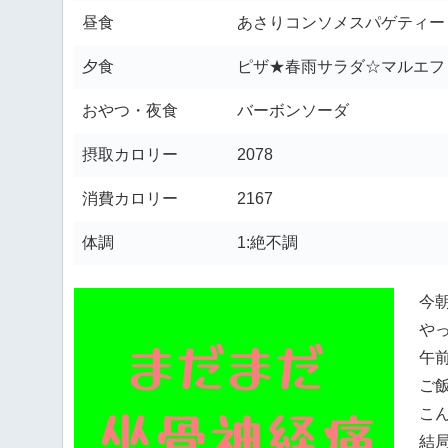
昼食
あさりコンソメスパゲティー
夕食
ピザ★春雨サラダ☆マルエフ
おやつ・夜食
バーボンソーダ
摂取カロリー
2078
消費カロリー
2167
体調
1:絶不調
今
や
午
ご
こ
結