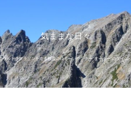
気ままな日々
にウルトラマラソンを走る程度のゆるーいランナー”まーぶー”のダイエ