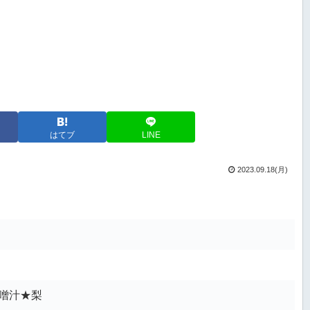
はてブ
LINE
2023.09.18(月)
噌汁★梨