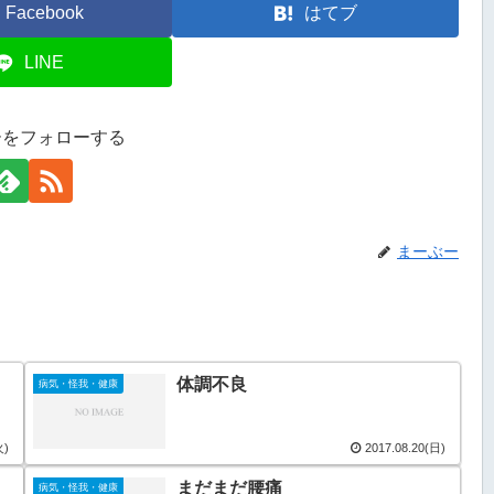
Facebook
はてブ
LINE
ーをフォローする
まーぶー
体調不良
病気・怪我・健康
火)
2017.08.20(日)
まだまだ腰痛
病気・怪我・健康