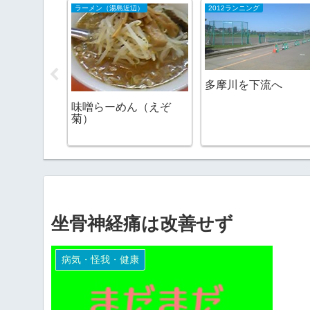
ラーメン（湯島近辺）
2012ランニング
多摩川を下流へ
味噌らーめん（えぞ
菊）
坐骨神経痛は改善せず
病気・怪我・健康