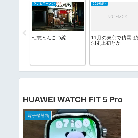
ラン＆ラーメン
2016日記
七志とんこつ編
11月の東京で積雪は
測史上初とか
たて 生原酒
HUAWEI WATCH FIT 5 Pro
電子機器類