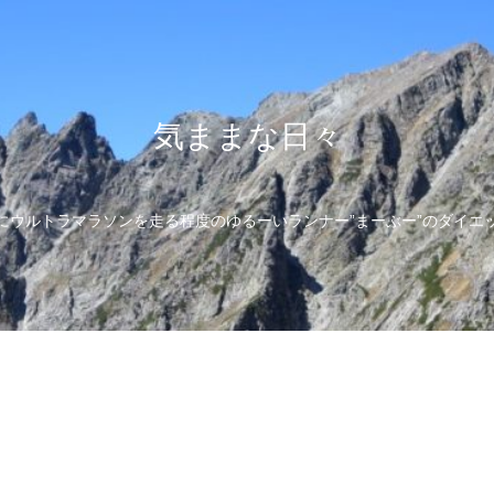
気ままな日々
にウルトラマラソンを走る程度のゆるーいランナー”まーぶー”のダイエ