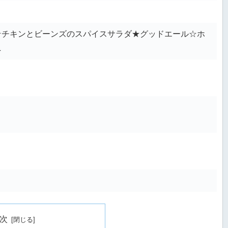
☆チキンとビーンズのスパイスサラダ★グッドエール☆ホ
ニ
次