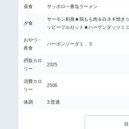
昼食
サッポロ一番塩ラーメン
サーモン刺身★鶏もも肉＆白ネギ焼き
夕食
ッピーフルセット★ハーゲンダッツミ
おやつ・
バーボンソーダ１．５
夜食
摂取カロ
2325
リー
消費カロ
2506
リー
体調
3:普通
目