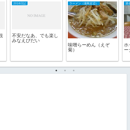
2016日記
ラーメン（湯島近辺）
酒
観
不安だなあ、でも楽し
みなえびだい
味噌らーめん（えぞ
ホ
菊）
ー