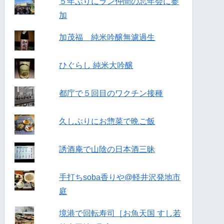
５年ぶりにラン仲間の忘年会に参
加
加茂福 純米吟醸無濾過生
ひぐらし 純米大吟醸
都庁で５回目のワクチン接種
久しぶりにお惣菜で晩ご飯
誘酒庵で山陰の日本酒三昧
手打ちsoba香りや@軽井沢発地市
庭
境港で回転寿司［お魚天国 すし若