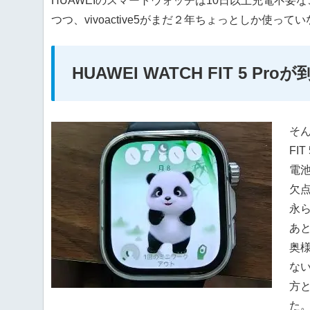
HUAWEIのスマートウォッチは10日以上充電不
つつ、vivoactive5がまだ２年ちょっとしか使っ
HUAWEI WATCH FIT 5 Proが
そん
FIT
電
欠点
永ら
あと
奥様
ない
方
た