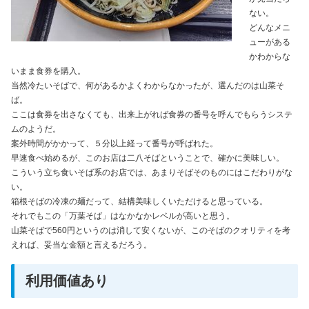
ない。
どんなメニ
ューがある
かわからな
いまま食券を購入。
当然冷たいそばで、何があるかよくわからなかったが、選んだのは山菜そ
ば。
ここは食券を出さなくても、出来上がれば食券の番号を呼んでもらうシステ
ムのようだ。
案外時間がかかって、５分以上経って番号が呼ばれた。
早速食べ始めるが、このお店は二八そばということで、確かに美味しい。
こういう立ち食いそば系のお店では、あまりそばそのものにはこだわりがな
い。
箱根そばの冷凍の麺だって、結構美味しくいただけると思っている。
それでもこの「万葉そば」はなかなかレベルが高いと思う。
山菜そばで560円というのは消して安くないが、このそばのクオリティを考
えれば、妥当な金額と言えるだろう。
利用価値あり