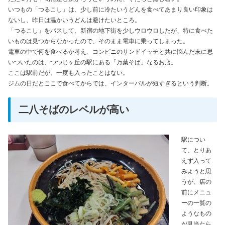
いつもの「つるこし」は、少し前に冷たいうどんを食べてあまり良い印象は
ないし、昨日は温かいうどんは避けたいところ。
「つるこし」をパスして、新宿の地下街を少しウロウロしたが、特に食べた
いものは見つからなかったので、そのまま電車に乗ってしまった。
電車の中で何を食べるか考え、コンビニのサンドイッチと共に悩んだ末に思
いついたのは、つつじヶ丘の駅にある「万葉そば」なるお店。
ここは駅前だが、一度も入ったことはない。
ジムの日だとここで食べてからでは、インターバルが短すぎるという判断。
二八そばのレベルが高い
駅につい
て、とりあ
えず入って
みようと思
うが、店の
前にメニュ
ーの一覧の
ようなもの
が見当たら