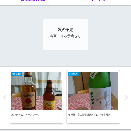
次の予定
当面 走る予定なし
酒全般
日本酒
20
11
ホッピー＆バーボンソーダ
相模灘 辛口特別純米うすにごり生原酒