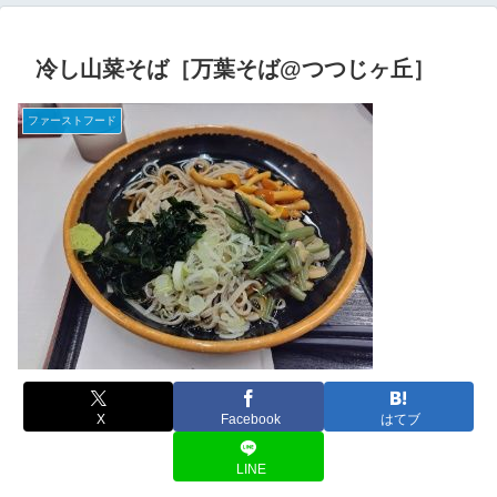
冷し山菜そば［万葉そば@つつじヶ丘］
ファーストフード
X
Facebook
はてブ
LINE