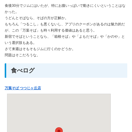
食後30分でジムにはいたが、特にお腹いっぱいで動きにくいということはな
かった。
うどんとそばなら、そばの方が正解か。
もちろん「つるこし」も悪くないし、アプリのクーポンがあるのは魅力的だ
が、この「万葉そば」も時々利用する価値はあると思う。
新宿でそばということなら、「箱根そば」や「よもだそば」や「かのや」と
いう選択肢もある。
さて来週はそもそもジムに行くのかどうか。
問題はそこだろうな。
食べログ
万葉そば つつじヶ丘店