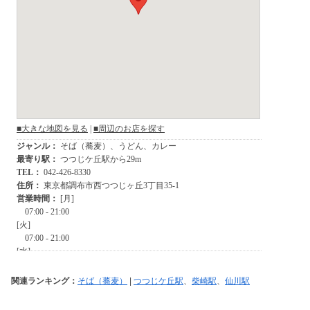
関連ランキング：
そば（蕎麦）
|
つつじケ丘駅
、
柴崎駅
、
仙川駅