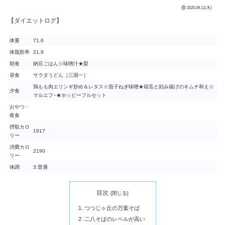
2025.09.11(木)
【ダイエットログ】
体重
71.6
体脂肪率
21.9
朝食
納豆ごはん☆味噌汁★梨
昼食
サラダうどん［三国一］
鶏もも肉エリンギ炒め＆レタス☆茄子ねぎ味噌★胡瓜と刻み揚げのキムチ和え☆
夕食
マルエフ−★ホッピーフルセット
おやつ・
夜食
摂取カロ
1917
リー
消費カロ
2190
リー
体調
3:普通
目次
つつじヶ丘の万葉そば
二八そばのレベルが高い