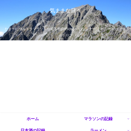
気ままな日々
たまーにウルトラマラソンを走る程度のゆるーいランナー”まーぶー”のダイエ
ットログ
ホーム
マラソンの記録
日本酒の記録
ラーメン