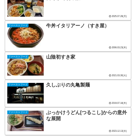
2025.07.28(月)
牛丼イタリアーノ（すき屋）
ファーストフード
2006.03.23(木)
山陰初すき家
ファーストフード
2021.03.30(火)
久しぶりの丸亀製麺
ファーストフード
2019.07.18(木)
ぶっかけうどん[つるこし]からの意外
ファーストフード
な展開
2023.12.13(水)