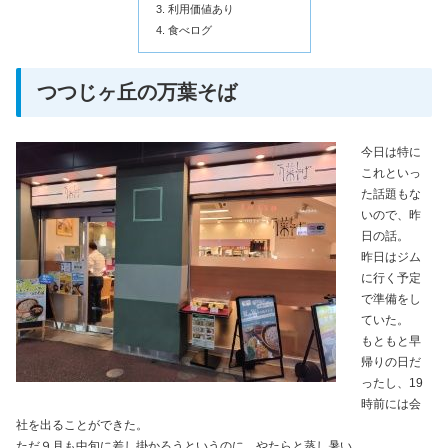
利用価値あり
食べログ
つつじヶ丘の万葉そば
今日は特に
これといっ
た話題もな
いので、昨
日の話。
昨日はジム
に行く予定
で準備をし
ていた。
もともと早
帰りの日だ
ったし、19
時前には会
社を出ることができた。
ただ９月も中旬に差し掛かろうというのに、やたらと蒸し暑い。