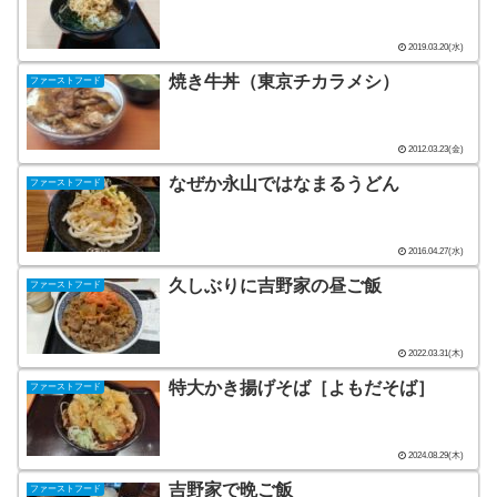
2019.03.20(水)
焼き牛丼（東京チカラメシ）
ファーストフード
2012.03.23(金)
なぜか永山ではなまるうどん
ファーストフード
2016.04.27(水)
久しぶりに吉野家の昼ご飯
ファーストフード
2022.03.31(木)
特大かき揚げそば［よもだそば］
ファーストフード
2024.08.29(木)
吉野家で晩ご飯
ファーストフード