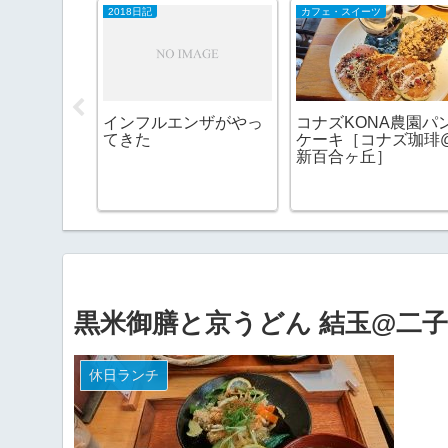
2018日記
カフェ・スイーツ
、でも楽し
インフルエンザがやっ
コナズKONA農園パ
い
てきた
ケーキ［コナズ珈琲
新百合ヶ丘］
黒米御膳と京うどん 結玉@二
休日ランチ