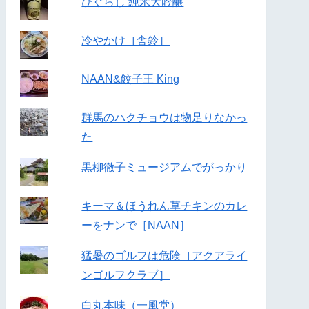
ひぐらし 純米大吟醸
冷やかけ［舎鈴］
NAAN&餃子王 King
群馬のハクチョウは物足りなかっ
た
黒柳徹子ミュージアムでがっかり
キーマ＆ほうれん草チキンのカレ
ーをナンで［NAAN］
猛暑のゴルフは危険［アクアライ
ンゴルフクラブ］
白丸本味（一風堂）