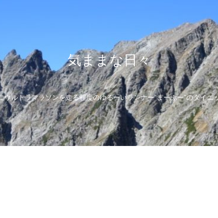
気ままな日々
にウルトラマラソンを走る程度のゆるーいランナー”まーぶー”のダイエ