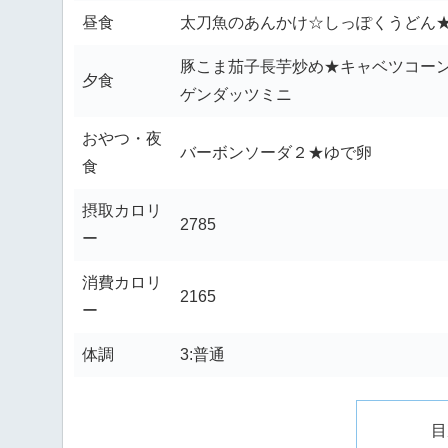
昼食
太刀魚のあんかけ☆しっぽくうどん★
豚こま茄子長芋炒め★キャベツコーン
夕食
ゲンダッツミニ
おやつ・夜
バーボンソーダ２★ゆで卵
食
摂取カロリ
2785
ー
消費カロリ
2165
ー
体調
3:普通
目