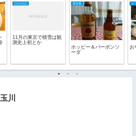
2016日記
酒全般
ン
11月の東京で積雪は観
@
測史上初とか
ホッピー＆バーボンソ
お
ーダ
子玉川