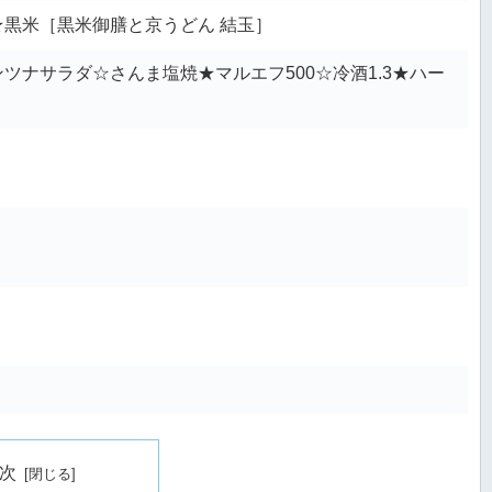
黒米［黒米御膳と京うどん 結玉］
ツナサラダ☆さんま塩焼★マルエフ500☆冷酒1.3★ハー
次