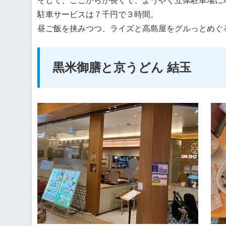
そして、ここからが長くて、ようやく立体駐車場に車
駐車サービスは７千円で３時間。
昼ご飯を挟みつつ、ライズと高島屋をグルっとめぐ
黒米御膳と京うどん 結玉