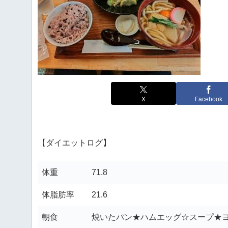
X
Facebook
【ダイエットログ】
体重
71.8
体脂肪率
21.6
朝食
焼いたパン★ハムエッグ☆スープ★