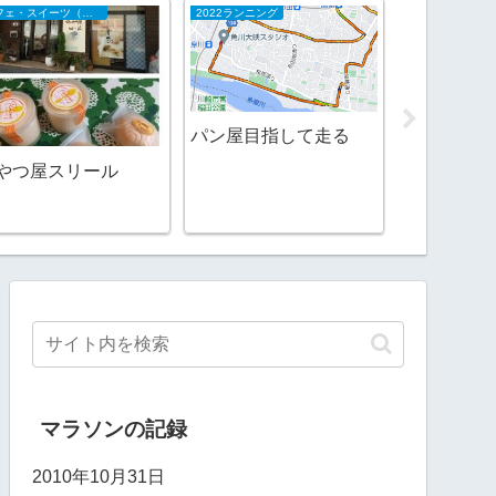
カフェ・スイーツ（山陰）
2022ランニング
2017ランニング
パン屋目指して走る
月間走行距
なくなって
やつ屋スリール
マラソンの記録
2010年10月31日