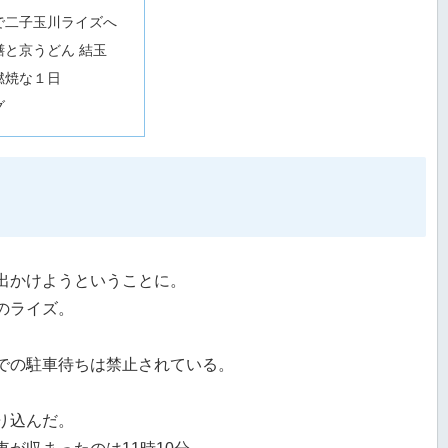
で二子玉川ライズへ
膳と京うどん 結玉
燃焼な１日
グ
出かけようということに。
のライズ。
での駐車待ちは禁止されている。
り込んだ。