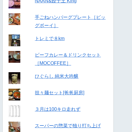
NAAN&餃子王 King
手ごねハンバーグプレート［ビッ
グボーイ］
トレミで８km
ビーフカレー＆ドリンクセット
［MOCOFFEE］
ひぐらし 純米大吟醸
担々麺セット[爸爸厨房]
３月は100キロ走れず
スーパーの惣菜で独り打ち上げ