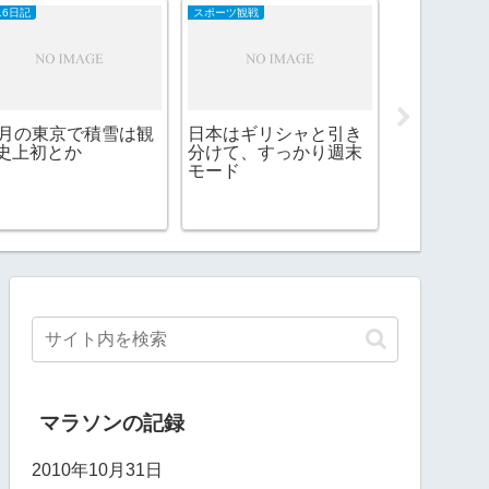
16日記
スポーツ観戦
2026日記
1月の東京で積雪は観
日本はギリシャと引き
侍ジャパン
史上初とか
分けて、すっかり週末
し、ガソリ
モード
マラソンの記録
2010年10月31日