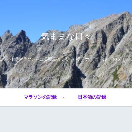
気ままな日々
にウルトラマラソンを走る程度のゆるーいランナー”まーぶー”のダイエ
マラソンの記録
日本酒の記録