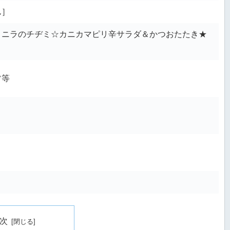
ん］
とニラのチヂミ☆カニカマピリ辛サラダ＆かつおたたき★
ツ等
次