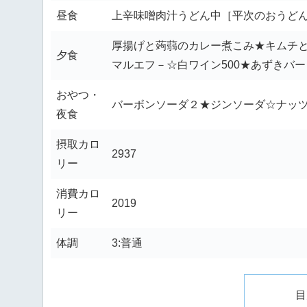
昼食
上辛味噌肉汁うどん中［平次のおうど
厚揚げと蒟蒻のカレー煮こみ★キムチ
夕食
マルエフ－☆白ワイン500★あずきバー
おやつ・
バーボンソーダ２★ジンソーダ☆ナッ
夜食
摂取カロ
2937
リー
消費カロ
2019
リー
体調
3:普通
目