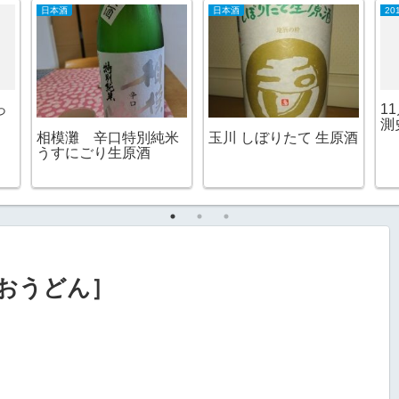
日本酒
日本酒
20
っ
1
測
相模灘 辛口特別純米
玉川 しぼりたて 生原酒
うすにごり生原酒
おうどん］