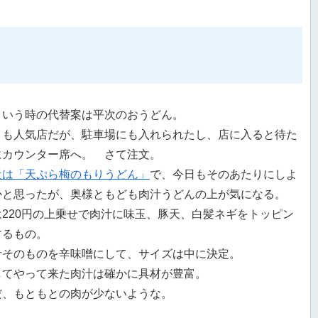
ういう時の代替案は平次のおうどん。
こも人気店だが、駐車場にも入れられたし、店に入ると待た
にカウンター席へ。 さて注文。
近は「天ぷら梅のもりうどん」
で、今日もそのあたりにしよ
かと思ったが、奥様ともども肉汁うどんの上が気になる。
は220円の上乗せで肉汁に味玉、豚天、白髪ネギをトッピン
するもの。
汁そのものを辛味噌にして、サイズは中に決定。
してやって来た肉汁は確かに具材が豊富。
だ、もともとの肉が少ないような。