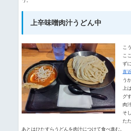
う。
上辛味噌肉汁うどん中
こ
こ
ず
直
う
上
グ
肉
そ
た
あとはひたすらうどんを肉汁につけて食べ進む。