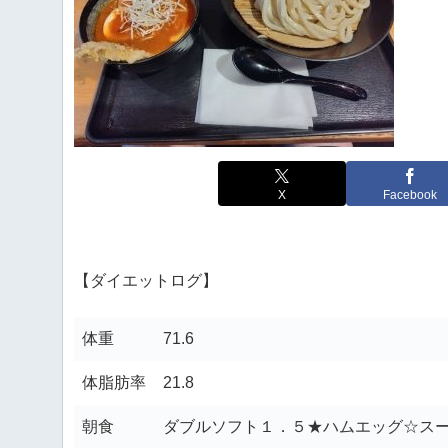
X
Facebook
【ダイエットログ】
体重
71.6
体脂肪率
21.8
朝食
ダブルソフト１．５★ハムエッグ☆ス