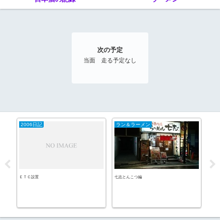
次の予定
当面 走る予定なし
2006日記
ラン＆ラーメン
酒
ＥＴＣ設置
七志とんこつ編
ホッ