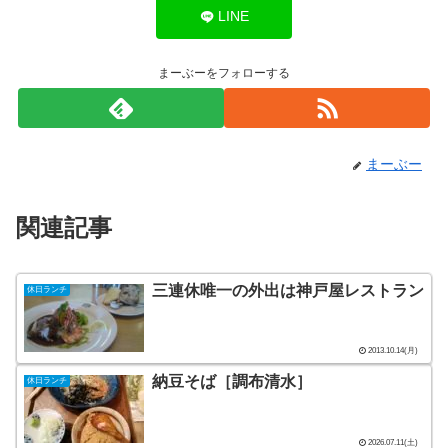
LINE
まーぶーをフォローする
まーぶー
関連記事
三連休唯一の外出は神戸屋レストラン
休日ランチ
2013.10.14(月)
納豆そば［調布清水］
休日ランチ
2026.07.11(土)