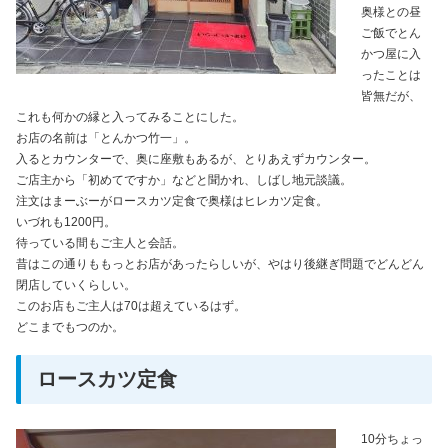
奥様との昼
ご飯でとん
かつ屋に入
ったことは
皆無だが、
これも何かの縁と入ってみることにした。
お店の名前は「とんかつ竹一」。
入るとカウンターで、奥に座敷もあるが、とりあえずカウンター。
ご店主から「初めてですか」などと聞かれ、しばし地元談議。
注文はまーぶーがロースカツ定食で奥様はヒレカツ定食。
いづれも1200円。
待っている間もご主人と会話。
昔はこの通りももっとお店があったらしいが、やはり後継ぎ問題でどんどん
閉店していくらしい。
このお店もご主人は70は超えているはず。
どこまでもつのか。
ロースカツ定食
10分ちょっ