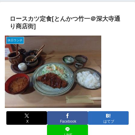
ロースカツ定食[とんかつ竹一＠深大寺通
り商店街]
休日ランチ
X
Facebook
はてブ
LINE