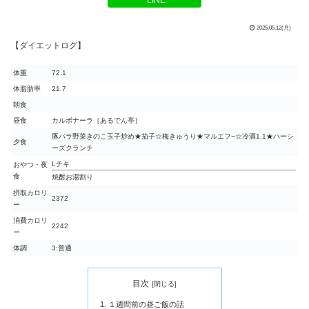
2025.05.12(月)
【ダイエットログ】
体重
72.1
体脂肪率
21.7
朝食
昼食
カルボナーラ［あるでん亭］
豚バラ野菜きのこ玉子炒め★茄子☆梅きゅうり★マルエフ−☆冷酒1.1★ハーシ
夕食
ーズクランチ
Lチキ
おやつ・夜
食
焼酎お湯割り
摂取カロリ
2372
ー
消費カロリ
2242
ー
体調
3:普通
目次
１週間前の昼ご飯の話