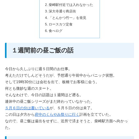
柴崎駅付近では入れなかった
深大寺通り商店街
「とんかつ竹一」を発見
ロースカツ定食
食べログ
１週間前の昼ご飯の話
今日から久しぶりに週５日間のお仕事。
考えただけでしんどそうだが、予想通り午前中からパニック状態。
そして19時30分には会社を出て、板橋でお客様に会う。
何とも微妙な週のスタート。
そんなわけで、今日の話題は１週間ほど遡る。
連休中の昼ご飯シリーズがまだ終わっていなかった。
５月６日の分は書いている
が、５月５日の分は未了。
この日は夕方から
府中のくらやみ祭りに行く
計画を立てていた。
なので、昼ご飯は遠出をせずに、近所で済まそうと、柴崎駅方面へ向かっ
た。