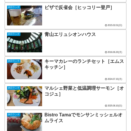
ピザで反省会［ヒッコリー登戸］
休日ランチ
2015.02.01(日)
青山エリュシオンハウス
休日ランチ
2016.06.20(月)
キーマカレーのランチセット［エムス
休日ランチ
キッチン］
2024.07.15(月)
マルシェ野菜と低温調理サーモン［オ
休日ランチ
コジュ］
2025.08.10(日)
Bistro Tamaでモンサンミッシェルオ
休日ランチ
ムライス