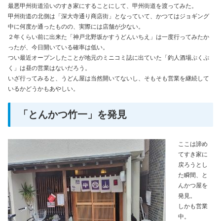
最悪甲州街道沿いのすき家にすることにして、甲州街道を渡ってみた。
甲州街道の北側は「深大寺通り商店街」となっていて、かつてはジョギング
中に何度か通ったものの、実際には店舗が少ない。
２年くらい前に出来た「神戸北野坂かすうどんいちえ」は一度行ってみたか
ったが、今日開いている確率は低い。
つい最近オープンしたことが地元のミニコミ誌に出ていた「釣人酒場ぷくぷ
く」は昼の営業はないだろう。
いざ行ってみると、うどん屋は当然開いてないし、そもそも営業を継続して
いるかどうかもあやしい。
「とんかつ竹一」を発見
ここは諦め
てすき家に
戻ろうとし
た瞬間、と
んかつ屋を
発見。
しかも営業
中。