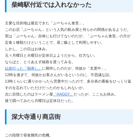
柴崎駅付近では入れなかった
主要な目的地は最近できた「ぶーちゃん食堂」。
このお店「ぶーちゃん」という人気の飲み屋と何らかの関係があるようだ。
実は「ぶーちゃん」自体にも行けてないのだが、「ぶーちゃん食堂」の方が
定食１種類だけということで、昼ご飯として利用しやすい。
しかし、この日はお休み。
元々月曜日と火曜日が定休日よようだから、仕方ない。
ならばと、とりあえず線路を渡ってみる。
以前行った「朝寿し」
に期待したのだが、何故か「支度中」。
12時を過ぎて、何故かお客さんがいるというのに、不思議な話。
13時くらいに通りかかったら営業中だったので、多分表の看板をひっくり返
すのを忘れていただけだったのかもしれないが。
次に目指したのはラーメン屋
「HAGGY」
だったが、ここもお休み。
後で調べてみたら月曜日は定休日だった。
深大寺通り商店街
この段階で昼食難民の危機。