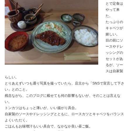
とで定食は
やって来
た。
たっぷりの
キャベツが
嬉しい。
目の前にソ
ースやドレ
ッシングの
セットがあ
るが、ソー
スは自家製
らしい。
とりあえずいつも通り写真を撮っていたら、店主から「SNSで宣言して下さ
い」とのこと。
残念ながら、このブログに載せても何の影響もないが、そのことは言えな
い。
トンカツはちょっと薄いが、いい揚がり具合。
自家製のソースやドレッシングとともに、ロースカツとキャベツをバランス
よくいただく。
ごはんもお味噌汁もいい具合で、なかなか良い昼ご飯。