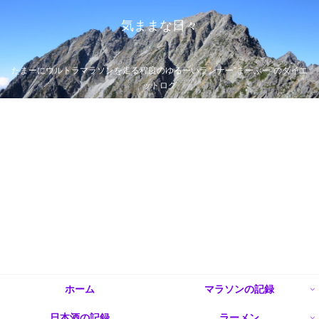
気ままな日々
たまーにウルトラマラソンを走る程度のゆるーいランナー”まーぶー”のダイエ
ットログ
ホーム
マラソンの記録
日本酒の記録
ラーメン