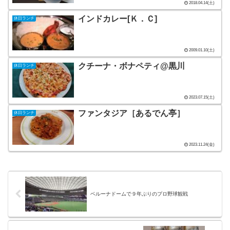
2018.04.14(土)
インドカレー[Ｋ．Ｃ]
休日ランチ
2009.01.10(土)
クチーナ・ボナペティ@黒川
休日ランチ
2023.07.15(土)
ファンタジア［あるでん亭］
休日ランチ
2023.11.24(金)
ベルーナドームで９年ぶりのプロ野球観戦