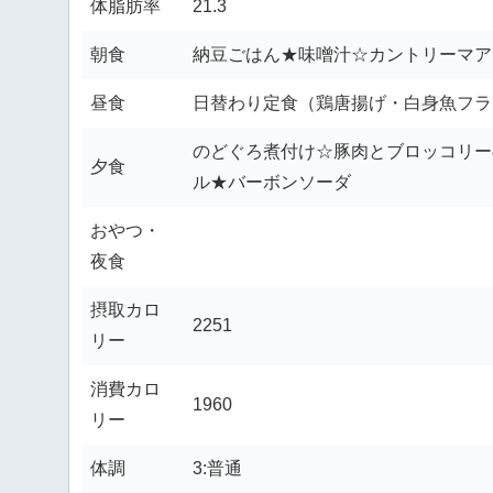
体脂肪率
21.3
朝食
納豆ごはん★味噌汁☆カントリーマア
昼食
日替わり定食（鶏唐揚げ・白身魚フラ
のどぐろ煮付け☆豚肉とブロッコリー
夕食
ル★バーボンソーダ
おやつ・
夜食
摂取カロ
2251
リー
消費カロ
1960
リー
体調
3:普通