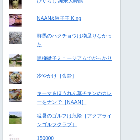
ひぐらし 純米大吟醸
NAAN&餃子王 King
群馬のハクチョウは物足りなかっ
た
黒柳徹子ミュージアムでがっかり
冷やかけ［舎鈴］
キーマ＆ほうれん草チキンのカレ
ーをナンで［NAAN］
猛暑のゴルフは危険［アクアライ
ンゴルフクラブ］
150000