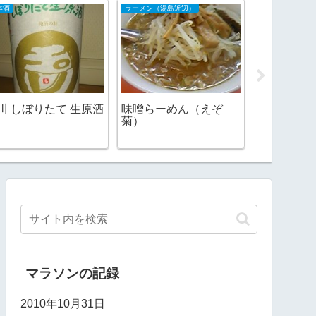
本酒
ラーメン（湯島近辺）
ブログ
160000
川 しぼりたて 生原酒
味噌らーめん（えぞ
菊）
マラソンの記録
2010年10月31日