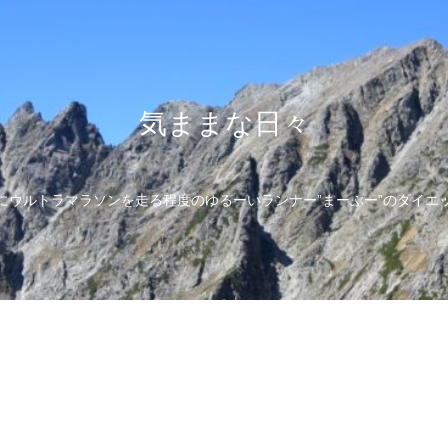
気ままな日々
にウルトラマラソンを走る程度のゆるーいランナー”まーぶー”のダイエ