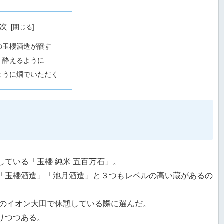
次
の玉櫻酒造が醸す
く酔えるように
ように燗でいただく
ている「玉櫻 純米 五百万石」。
「玉櫻酒造」「池月酒造」と３つもレベルの高い蔵があるの
りのイオン大田で休憩している際に選んだ。
りつつある。