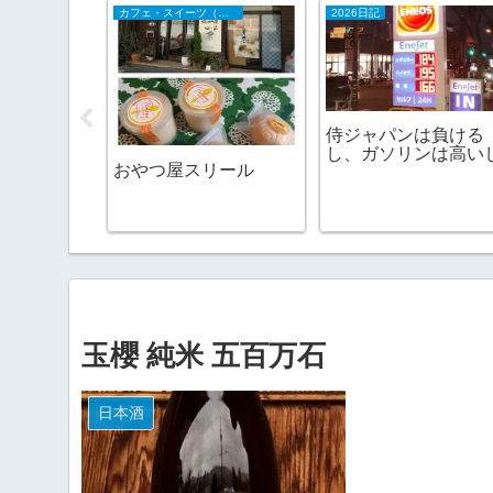
カフェ・スイーツ（山陰）
2026日記
流へ
侍ジャパンは負ける
し、ガソリンは高い
おやつ屋スリール
玉櫻 純米 五百万石
日本酒