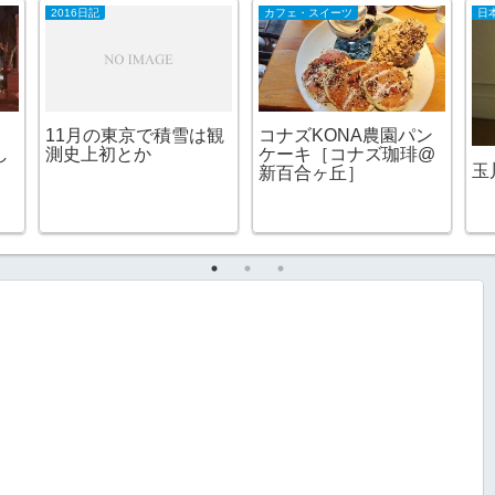
2016日記
カフェ・スイーツ
日
11月の東京で積雪は観
コナズKONA農園パン
し
測史上初とか
ケーキ［コナズ珈琲@
玉
新百合ヶ丘］