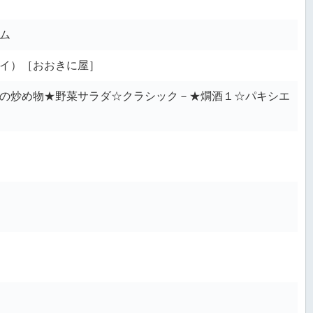
ム
イ）［おおきに屋］
の炒め物★野菜サラダ☆クラシック－★燗酒１☆パキシエ