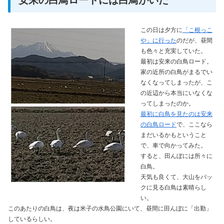
この日は夕方に
「こ根っこ
や」に行った
のだが、昼間
も色々と充実していた。
最初は安来の白鳥ロード。
家の近所の白鳥がまるでい
なくなってしまったが、こ
の近辺から本当にいなくな
ってしまったのか。
最初に白鳥を見たのは安来
の白鳥ロード
で、ここなら
まだいるかもということ
で、車で向かってみた。
すると、田んぼには所々に
白鳥。
天気も良くて、大山をバッ
クに見る白鳥は素晴らし
い。
このあたりの白鳥は、夜は米子の水鳥公園にいて、昼間に田んぼに「出勤」
しているらしい。