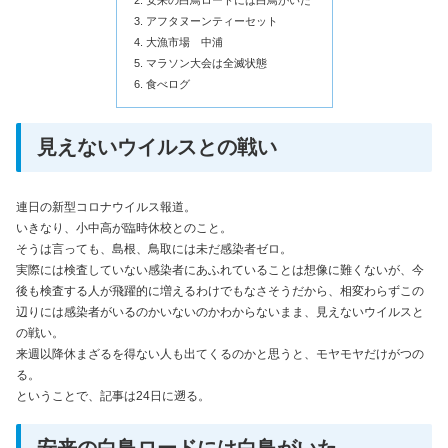
アフタヌーンティーセット
大漁市場 中浦
マラソン大会は全滅状態
食べログ
見えないウイルスとの戦い
連日の新型コロナウイルス報道。
いきなり、小中高が臨時休校とのこと。
そうは言っても、島根、鳥取には未だ感染者ゼロ。
実際には検査していない感染者にあふれていることは想像に難くないが、今
後も検査する人が飛躍的に増えるわけでもなさそうだから、相変わらずこの
辺りには感染者がいるのかいないのかわからないまま、見えないウイルスと
の戦い。
来週以降休まざるを得ない人も出てくるのかと思うと、モヤモヤだけがつの
る。
ということで、記事は24日に遡る。
安来の白鳥ロードには白鳥がいた