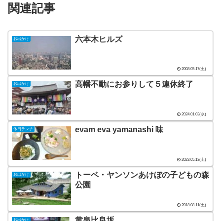
関連記事
六本木ヒルズ
お出かけ
2008.05.17(土)
高幡不動にお参りして５連休終了
お出かけ
2024.01.03(水)
evam eva yamanashi 味
休日ランチ
2023.05.13(土)
トーベ・ヤンソンあけぼの子どもの森
お出かけ
公園
2018.08.11(土)
黄泉比良坂
お出かけ