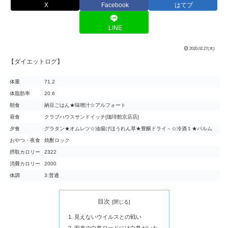
X
Facebook
はてブ
LINE
2020.02.27(木)
【ダイエットログ】
体重
71.2
体脂肪率
20.6
朝食
納豆ごはん★味噌汁☆アルフォート
昼食
クラブハウスサンドイッチ[珈琲館京店店]
夕食
グラタン★オムレツ☆油揚げほうれん草★豊醸ドライ－☆冷酒１★パルム
おやつ・夜食
焼酎ロック
摂取カロリー
2322
消費カロリー
2000
体調
3:普通
目次
見えないウイルスとの戦い
安来の白鳥ロードには白鳥がいた