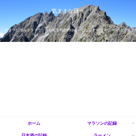
気ままな日々
たまーにウルトラマラソンを走る程度のゆるーいランナー”まーぶー”のダイエ
ットログ
ホーム
マラソンの記録
日本酒の記録
ラーメン