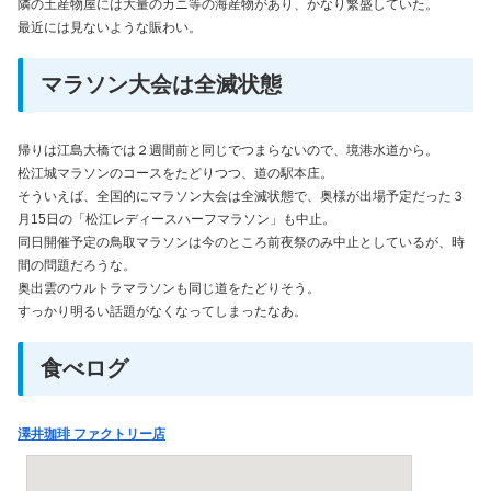
隣の土産物屋には大量のカニ等の海産物があり、かなり繁盛していた。
最近には見ないような賑わい。
マラソン大会は全滅状態
帰りは江島大橋では２週間前と同じでつまらないので、境港水道から。
松江城マラソンのコースをたどりつつ、道の駅本庄。
そういえば、全国的にマラソン大会は全滅状態で、奥様が出場予定だった３
月15日の「松江レディースハーフマラソン」も中止。
同日開催予定の鳥取マラソンは今のところ前夜祭のみ中止としているが、時
間の問題だろうな。
奥出雲のウルトラマラソンも同じ道をたどりそう。
すっかり明るい話題がなくなってしまったなあ。
食べログ
澤井珈琲 ファクトリー店