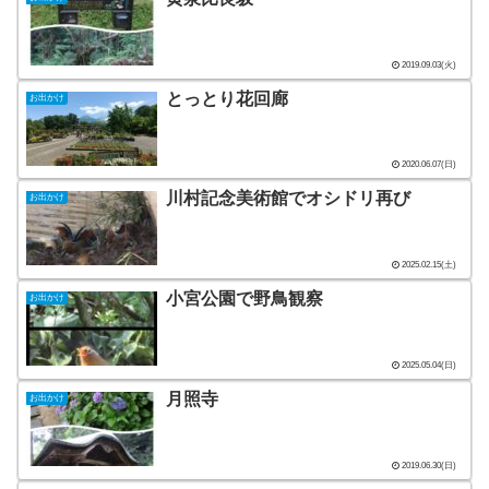
2019.09.03(火)
とっとり花回廊
お出かけ
2020.06.07(日)
川村記念美術館でオシドリ再び
お出かけ
2025.02.15(土)
小宮公園で野鳥観察
お出かけ
2025.05.04(日)
月照寺
お出かけ
2019.06.30(日)