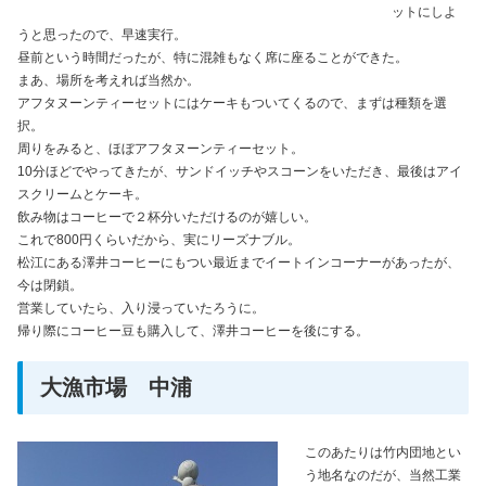
ットにしよ
うと思ったので、早速実行。
昼前という時間だったが、特に混雑もなく席に座ることができた。
まあ、場所を考えれば当然か。
アフタヌーンティーセットにはケーキもついてくるので、まずは種類を選
択。
周りをみると、ほぼアフタヌーンティーセット。
10分ほどでやってきたが、サンドイッチやスコーンをいただき、最後はアイ
スクリームとケーキ。
飲み物はコーヒーで２杯分いただけるのが嬉しい。
これで800円くらいだから、実にリーズナブル。
松江にある澤井コーヒーにもつい最近までイートインコーナーがあったが、
今は閉鎖。
営業していたら、入り浸っていたろうに。
帰り際にコーヒー豆も購入して、澤井コーヒーを後にする。
大漁市場 中浦
このあたりは竹内団地とい
う地名なのだが、当然工業