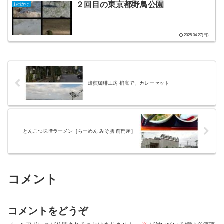
２回目の東京都野鳥公園
お出かけ
2025.04.27(日)
焙煎珈琲工房 梢庵で、カレーセット
とんこつ味噌ラーメン［らーめん みそ膳 前門屋］
コメント
コメントをどうぞ