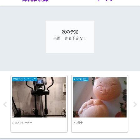
次の予定
当面 走る予定なし
2026ランニング
2009日記
20
イン
クロストレーナー
ネコ最中