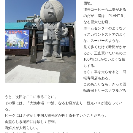
団地。
澤井コーヒーも工場がある
のだが、隣は「PLANT-5 」
なる巨大なお店。
ホームセンターのようなデ
ィスカウントストアのよう
な、スーパーのような。
見て歩くだけで時間がかか
るが、正直買いたいものは
100均にしかないような気
もする。
さらに車を走らせると、回
転寿司店もある。
このあたりなら、きっと回
転寿司もリーズナブルだろ
うと、次回はここに来ることに。
その隣には、「大漁市場 中浦」なるお店があり、観光バスが連なってい
る。
ピークにはさぞかし中国人観光客が押し寄せていたことだろう。
食堂らしき場所には珍しく行列。
海鮮丼が人気らしい。