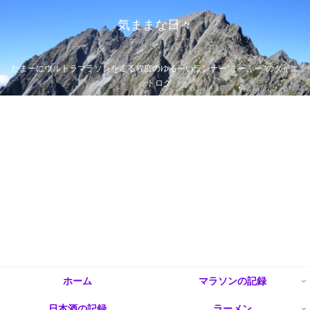
気ままな日々
たまーにウルトラマラソンを走る程度のゆるーいランナー”まーぶー”のダイエ
ットログ
ホーム
マラソンの記録
日本酒の記録
ラーメン