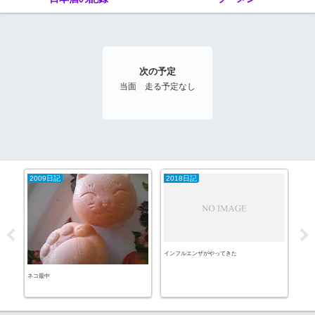
次の予定
当面 走る予定なし
2009日記
2018日記
エ
インフルエンザがやってきた
寝不
ネコ最中