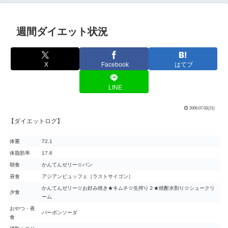
週間ダイエット状況
X
Facebook
はてブ
LINE
2006.07.02(日)
【ダイエットログ】
体重
72.1
体脂肪率
17.6
朝食
かんてんゼリー☆パン
昼食
アジアンビュッフェ［ラストサイゴン］
かんてんゼリー☆お好み焼き★キムチ☆生搾り２★焼酎水割り☆シュークリ
夕食
ーム
おやつ・夜
バーボンソーダ
食