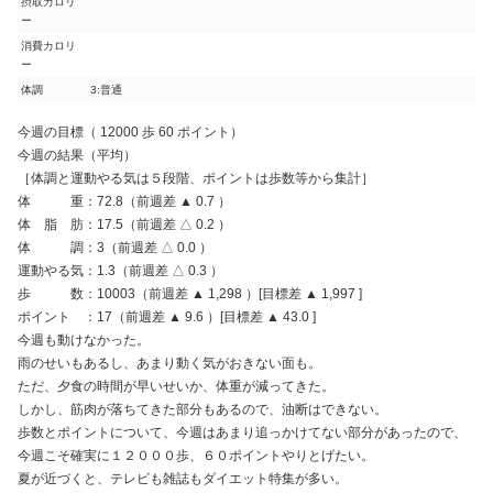
摂取カロリ
ー
消費カロリ
ー
体調
3:普通
今週の目標（ 12000 歩 60 ポイント）
今週の結果（平均）
［体調と運動やる気は５段階、ポイントは歩数等から集計］
体 重：72.8（前週差 ▲ 0.7 ）
体 脂 肪：17.5（前週差 △ 0.2 ）
体 調：3（前週差 △ 0.0 ）
運動やる気：1.3（前週差 △ 0.3 ）
歩 数：10003（前週差 ▲ 1,298 ）[目標差 ▲ 1,997 ]
ポイント ：17（前週差 ▲ 9.6 ）[目標差 ▲ 43.0 ]
今週も動けなかった。
雨のせいもあるし、あまり動く気がおきない面も。
ただ、夕食の時間が早いせいか、体重が減ってきた。
しかし、筋肉が落ちてきた部分もあるので、油断はできない。
歩数とポイントについて、今週はあまり追っかけてない部分があったので、
今週こそ確実に１２０００歩、６０ポイントやりとげたい。
夏が近づくと、テレビも雑誌もダイエット特集が多い。