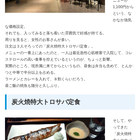
ニューが
1,100円から
という、な
かなか強気
な価格設定。
それでも、入ってみると落ち着いた雰囲気で好感が持てる。
周りを見ると、女性のお客さんが多い。
注文は３人そろっての「炭火焼特大トロサバ定食」。
メニューの一番上にあったのと、一人は最近急性心筋梗塞で入院して、コレ
ステロールの高い食事を控えているというのが、ちょっと影響。
実際のところ、現所属に来てからというもの、昼食は弁当も含めて、とんか
つと中華で半分以上を占める。
ラーメンとカレーを入れて、８割くらいだろう。
昼ご飯の焼魚も随分と久しぶり。
炭火焼特大トロサバ定食
そして、や
ってきた
「炭火焼特