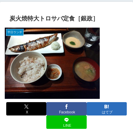
炭火焼特大トロサバ定食［銀政］
平日ランチ
X
Facebook
はてブ
LINE