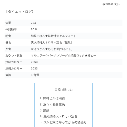
2023.02.15(水)
【ダイエットログ】
体重
724
体脂肪率
20.8
朝食
納豆ごはん★味噌汁☆アルフォート
昼食
炭火焼特大トロサバ定食［銀政］
夕食
かけうどん★ちくわ天[つるこし]
おやつ・夜食
マルエフー☆バーボンソーダ☆焼酎ロック★柿ピー
摂取カロリー
2253
消費カロリー
2633
体調
3:普通
目次
野村ビルは混雑
危うく昼食難民
銀政
炭火焼特大トロサバ定食
ジムと家に帰ってからの酒盛り