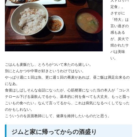
大トロサバ
定食」。
さすがに
「特大」は
言い過ぎの
感もある
が、炭火で
焼かれたサ
バは美味
い。
ごはんも麦飯だし、とろろがついて来たのも嬉しい。
別にとんかつや中華が好きというわけではない。
やっぱり週に１回は魚、更に週１回の蕎麦があれば、昼ご飯は満足出来るの
になあ。
食後はしばしそんな会話になったが、心筋梗塞になった当の本人が「コレス
テロール下げる薬飲んでるから、基本的に何を食べても大丈夫、もっと脂っ
こいもの食べたい」なんて言ってるから、これは病気になるべくしてなった
のかもしれない。
こういうのを反面教師にして、健康を維持したいものだと思う。
ジムと家に帰ってからの酒盛り