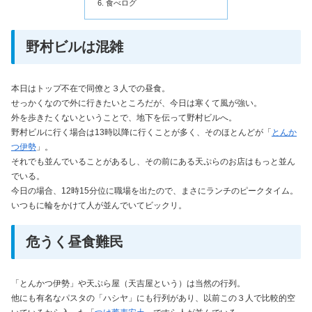
食べログ
野村ビルは混雑
本日はトップ不在で同僚と３人での昼食。
せっかくなので外に行きたいところだが、今日は寒くて風が強い。
外を歩きたくないということで、地下を伝って野村ビルへ。
野村ビルに行く場合は13時以降に行くことが多く、そのほとんどが「
とんか
つ伊勢
」。
それでも並んでいることがあるし、その前にある天ぷらのお店はもっと並ん
でいる。
今日の場合、12時15分位に職場を出たので、まさにランチのピークタイム。
いつもに輪をかけて人が並んでいてビックリ。
危うく昼食難民
「とんかつ伊勢」や天ぷら屋（天吉屋という）は当然の行列。
他にも有名なパスタの「ハシヤ」にも行列があり、以前この３人で比較的空