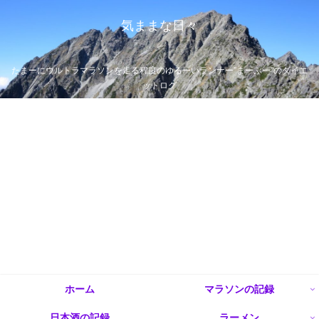
気ままな日々
たまーにウルトラマラソンを走る程度のゆるーいランナー”まーぶー”のダイエ
ットログ
ホーム
マラソンの記録
日本酒の記録
ラーメン