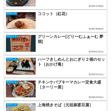
2023.12.29(金)
ココット（紅花）
平日ランチ
2007.08.09(木)
グリーンカレー[どりーむふぁーむ 夢
平日ランチ
畑]
2019.01.22(火)
ハーフきしめんとおにぎり２個のセッ
平日ランチ
ト［おかげ庵］
2025.03.11(火)
チキンケバブキーマカレー定食大盛
平日ランチ
［ターリー屋］
2024.04.02(火)
上海焼きそば［元祖麻婆豆腐］
平日ランチ