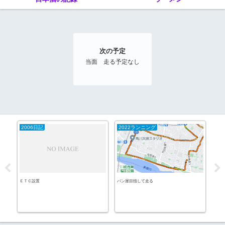
次の予定
当面 走る予定なし
2006日記
2022ランニング
カ
ＥＴＣ設置
パン屋目指して走る
コナ
百合