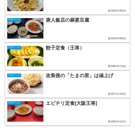
2026.07.09(木)
唐人飯店の麻婆豆腐
平日ランチ
2023.03.09(木)
餃子定食（王将）
平日ランチ
2006.03.17(金)
改装後の「たまの里」は値上げ
平日ランチ
2017.11.13(月)
エビチリ定食[大阪王将]
平日ランチ
2025.04.21(月)