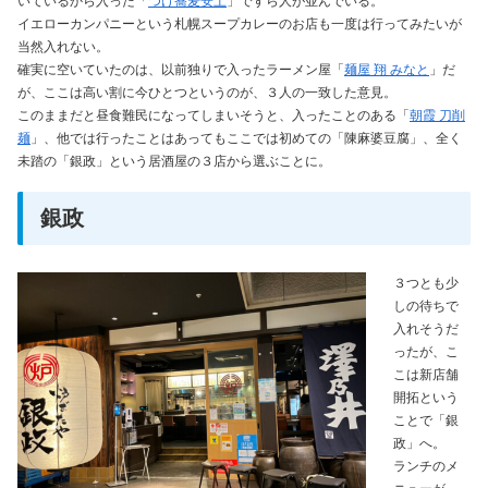
いているから入った「
つけ蕎麦安土
」ですら人が並んでいる。
イエローカンパニーという札幌スープカレーのお店も一度は行ってみたいが
当然入れない。
確実に空いていたのは、以前独りで入ったラーメン屋「
麺屋 翔 みなと
」だ
が、ここは高い割に今ひとつというのが、３人の一致した意見。
このままだと昼食難民になってしまいそうと、入ったことのある「
朝霞 刀削
麺
」、他では行ったことはあってもここでは初めての「陳麻婆豆腐」、全く
未踏の「銀政」という居酒屋の３店から選ぶことに。
銀政
３つとも少
しの待ちで
入れそうだ
ったが、こ
こは新店舗
開拓という
ことで「銀
政」へ。
ランチのメ