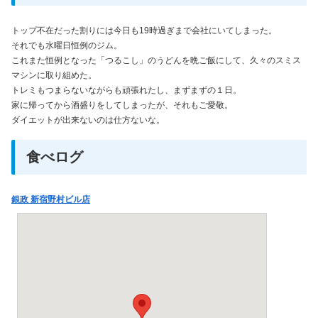
トップ不在だった割りには今日も19時過ぎまで会社にいてしまった。
それでも水曜日恒例のジム。
これまた恒例となった「つるこし」のうどんを晩ご飯にして、久々のスミス
マシンに取り組めた。
トレミもつまらないながらも頑張れたし、まずまずの１日。
家に帰ってから酒盛りをしてしまったが、それもご愛敬。
ダイエットが出来ないのは仕方ないな。
食べログ
銀政 新宿野村ビル店