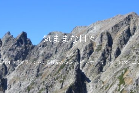
気ままな日々
にウルトラマラソンを走る程度のゆるーいランナー”まーぶー”のダイエ