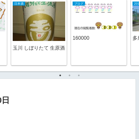
日本酒
ブログ
2
160000
多
玉川 しぼりたて 生原酒
0日