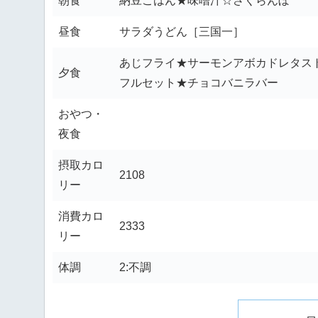
朝食
納豆ごはん★味噌汁☆さくらんぼ
昼食
サラダうどん［三国一］
あじフライ★サーモンアボカドレタス
夕食
フルセット★チョコバニラバー
おやつ・
夜食
摂取カロ
2108
リー
消費カロ
2333
リー
体調
2:不調