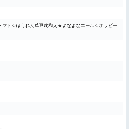
トマト☆ほうれん草豆腐和え★よなよなエール☆ホッピー