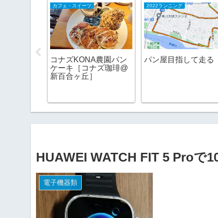
カフェ・スイーツ
2022ランニング
は負ける
コナズKONA農園パン
パン屋目指して走る
ンは高いし
ケーキ［コナズ珈琲@
新百合ヶ丘］
HUAWEI WATCH FIT 5 Proで1
電子機器類