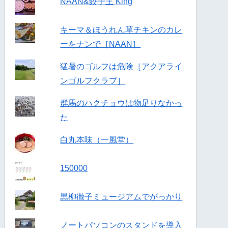
NAAN&餃子王 King
キーマ＆ほうれん草チキンのカレ
ーをナンで［NAAN］
猛暑のゴルフは危険［アクアライ
ンゴルフクラブ］
群馬のハクチョウは物足りなかっ
た
白丸本味（一風堂）
150000
黒柳徹子ミュージアムでがっかり
ノートパソコンのスタンドを導入