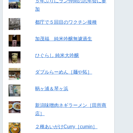
５年ぶりにラン仲間の忘年会に参
加
都庁で５回目のワクチン接種
加茂福 純米吟醸無濾過生
ひぐらし 純米大吟醸
ダブルらーめん［麺や拓］
鞆ヶ浦＆琴ヶ浜
新潟味噌肉ネギラーメン［田所商
店］
２種あいがけCurry［cumin］