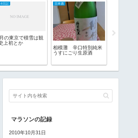
16日記
日本酒
2026日記
1月の東京で積雪は観
侍ジャパン
史上初とか
し、ガソリ
相模灘 辛口特別純米
うすにごり生原酒
マラソンの記録
2010年10月31日