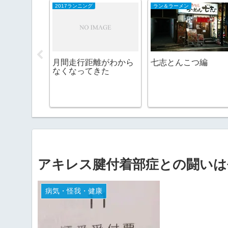
2017ランニング
ラン＆ラーメン
、でも楽し
月間走行距離がわから
七志とんこつ編
い
なくなってきた
アキレス腱付着部症との闘いは
病気・怪我・健康