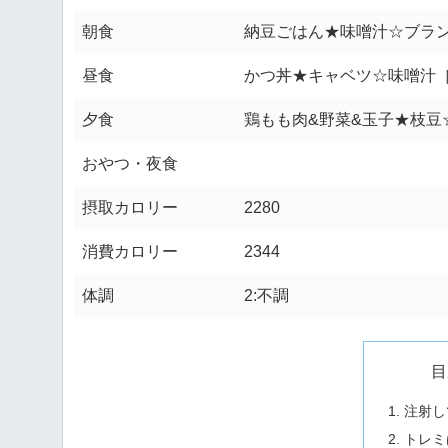
朝食
納豆ごはん★味噌汁☆ブラ
昼食
かつ丼★キャベツ☆味噌汁
夕食
鶏もも肉&野菜&玉子★枝豆
おやつ・夜食
摂取カロリー
2280
消費カロリー
2344
体調
2:不調
目
注射し
トレミ