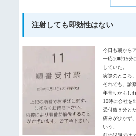
注射しても即効性はない
今日も朝から
一応10時15
していた。
実際のところ
それでも、診
年寄りかもし
10時に会社を
受付後５分と
痛みがひかず
いう。
前の説明では