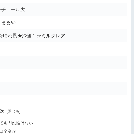
ンチュール大
［まるや］
☆晴れ風★冷酒１☆ミルクレア
次
ても即効性はない
は卒業か