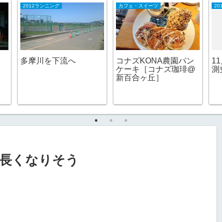
2012ランニング
カフェ・スイーツ
20
多摩川を下流へ
コナズKONA農園パン
1
ケーキ［コナズ珈琲@
測
新百合ヶ丘］
長くなりそう