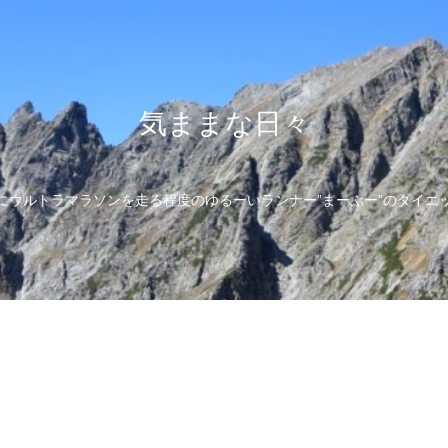
気ままな日々
にウルトラマラソンを走る程度のゆるーいランナー”まーぶー”のダイエ