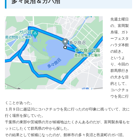
多々良沼＆ガバ沼
先週土曜日
の、富岡製
糸場、ガト
ーフェスタ
ハラダ本館
の続き。
というよ
り、今回の
群馬県行き
の大きな目
的として、
コハクチョ
ウを見に行
くことがあった。
１月９日に越辺川にコハクチョウを見に行ったのが印象に残っていて、次に
行く場所を探していた。
千葉県の東部や茨城県の方が候補地はたくさんあるのだが、富岡製糸場もセ
ットにしたくて群馬県の中から探した。
その結果として候補になったのが、館林市の多々良沼と邑楽町のガバ沼。