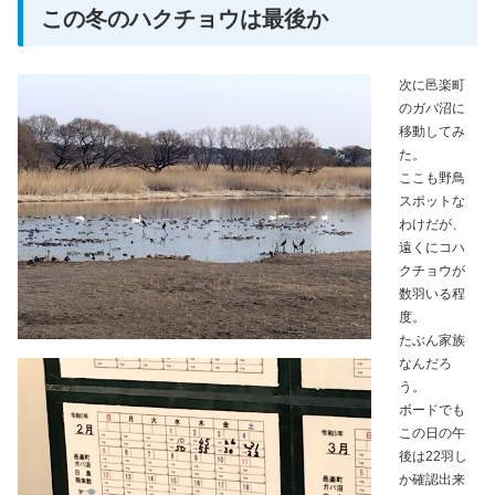
この冬のハクチョウは最後か
次に邑楽町
のガバ沼に
移動してみ
た。
ここも野鳥
スポットな
わけだが、
遠くにコハ
クチョウが
数羽いる程
度。
たぶん家族
なんだろ
う。
ボードでも
この日の午
後は22羽し
か確認出来