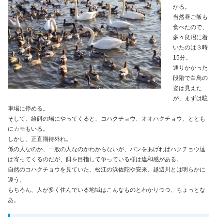
かる。
当然昼ご飯も
食べたので、
多々良沼に着
いたのは３時
15分。
通りかかった
段階で白鳥の
姿は見えた
が、まずは駐
車場に停める。
そして、給餌の場にやってくると、コハクチョウ、オオハクチョウ、ととも
にカモもいる。
しかし、正直期待外れ。
係の人なのか、一般の人なのかわからないが、パンをあげればハクチョウ達
は寄ってくるのだが、餌を目指して争っている様は違和感がある。
自然のコハクチョウを見ていた、松江の浜佐陀や安来、越辺川とは明らかに
違う。
もちろん、人が多く住んでいる地域はこんなものとわかりつつ、ちょっとな
あ。