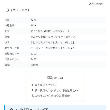
2023.02.08(水)
【ダイエットログ】
体重
72.6
体脂肪率
20.9
朝食
納豆ごはん★味噌汁☆アルフォート
昼食
とんかつ定食[Y'S ランチキャフェテリア]
夕食
かけうどん大☆ちくわ天ぷら[つるこし]
おやつ・夜食
バーボンソーダ☆焼酎ロック１．５★豆
摂取カロリー
2101
消費カロリー
2477
体調
3:普通
目次
多々良沼＆ガバ沼
多々良沼のハクチョウは物足りない
この冬のハクチョウは最後か