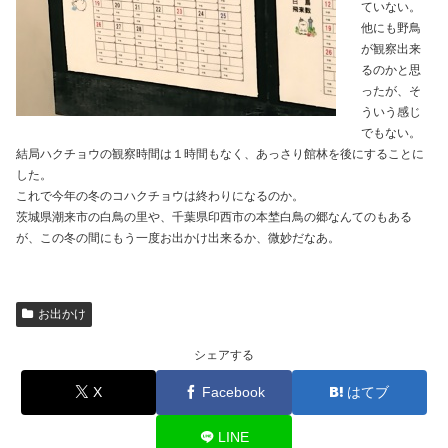
ていない。
他にも野鳥
が観察出来
るのかと思
ったが、そ
ういう感じ
でもない。
結局ハクチョウの観察時間は１時間もなく、あっさり館林を後にすることに
した。
これで今年の冬のコハクチョウは終わりになるのか。
茨城県潮来市の白鳥の里や、千葉県印西市の本埜白鳥の郷なんてのもある
が、この冬の間にもう一度お出かけ出来るか、微妙だなあ。
お出かけ
シェアする
X
Facebook
はてブ
LINE