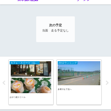
次の予定
当面 走る予定なし
カフェ・スイーツ（山陰）
2012ランニング
20
多摩川を下流へ
不安
おやつ屋スリール