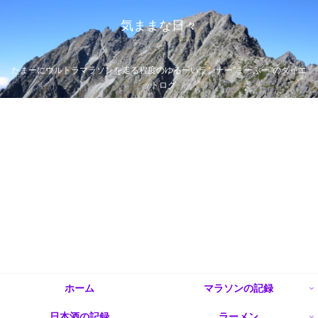
気ままな日々
たまーにウルトラマラソンを走る程度のゆるーいランナー”まーぶー”のダイエ
ットログ
ホーム
マラソンの記録
日本酒の記録
ラーメン