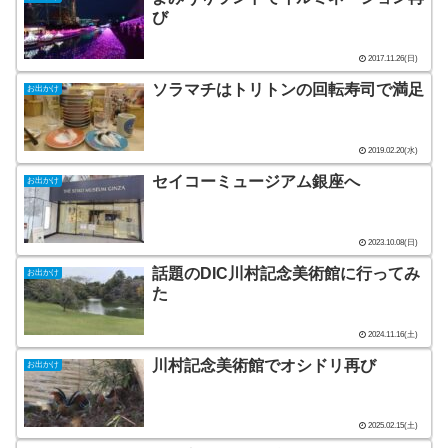
び
2017.11.26(日)
ソラマチはトリトンの回転寿司で満足
お出かけ
2019.02.20(水)
セイコーミュージアム銀座へ
お出かけ
2023.10.08(日)
話題のDIC川村記念美術館に行ってみ
お出かけ
た
2024.11.16(土)
川村記念美術館でオシドリ再び
お出かけ
2025.02.15(土)