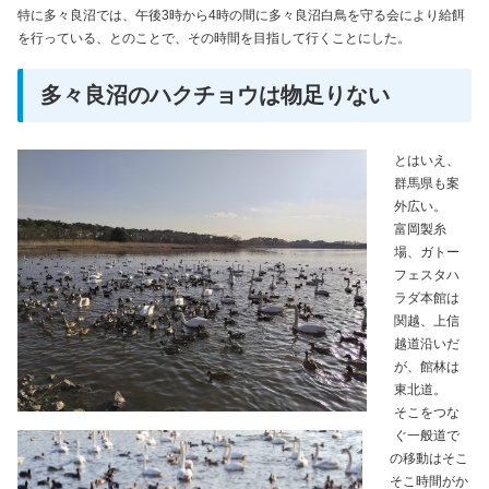
特に多々良沼では、午後3時から4時の間に多々良沼白鳥を守る会により給餌
を行っている、とのことで、その時間を目指して行くことにした。
多々良沼のハクチョウは物足りない
とはいえ、
群馬県も案
外広い。
富岡製糸
場、ガトー
フェスタハ
ラダ本館は
関越、上信
越道沿いだ
が、館林は
東北道。
そこをつな
ぐ一般道で
の移動はそこ
そこ時間がか