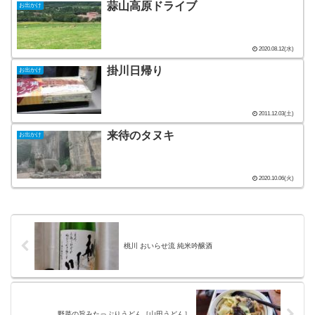
蒜山高原ドライブ
お出かけ
2020.08.12(水)
掛川日帰り
お出かけ
2011.12.03(土)
来待のタヌキ
お出かけ
2020.10.06(火)
桃川 おいらせ流 純米吟醸酒
野菜の旨みたっぷりうどん［山田うどん］