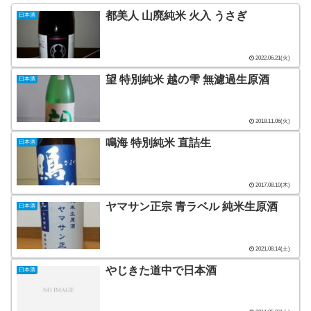
都美人 山廃純米 火入 うさぎ
日本酒
2022.06.21(火)
望 特別純米 越の雫 無濾過生原酒
日本酒
2018.11.06(火)
鳴海 特別純米 直詰生
日本酒
2017.08.10(木)
ヤマサン正宗 青ラベル 純米生原酒
日本酒
2021.08.14(土)
やじきた道中で日本酒
日本酒