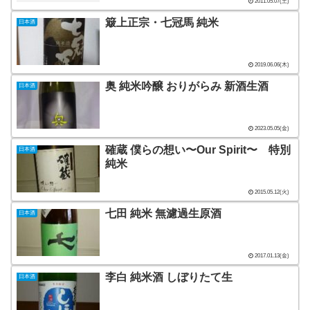
2011.05.07(土)
簸上正宗・七冠馬 純米
日本酒
2019.06.06(木)
奥 純米吟醸 おりがらみ 新酒生酒
日本酒
2023.05.05(金)
確蔵 僕らの想い〜Our Spirit〜 特別
日本酒
純米
2015.05.12(火)
七田 純米 無濾過生原酒
日本酒
2017.01.13(金)
李白 純米酒 しぼりたて生
日本酒