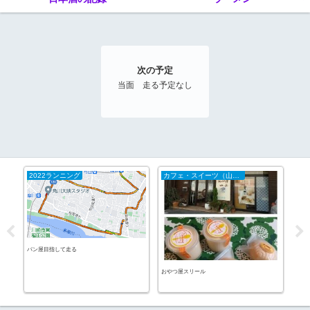
次の予定
当面 走る予定なし
2022ランニング
カフェ・スイーツ（山陰）
ラ
パン屋目指して走る
七志
おやつ屋スリール