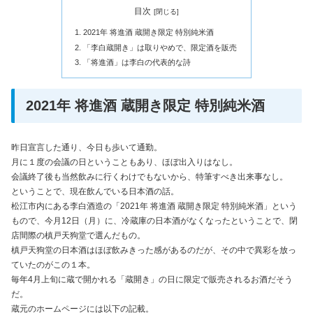
目次
2021年 将進酒 蔵開き限定 特別純米酒
「李白蔵開き」は取りやめで、限定酒を販売
「将進酒」は李白の代表的な詩
2021年 将進酒 蔵開き限定 特別純米酒
昨日宣言した通り、今日も歩いて通勤。
月に１度の会議の日ということもあり、ほぼ出入りはなし。
会議終了後も当然飲みに行くわけでもないから、特筆すべき出来事なし。
ということで、現在飲んでいる日本酒の話。
松江市内にある李白酒造の「2021年 将進酒 蔵開き限定 特別純米酒」という
もので、今月12日（月）に、冷蔵庫の日本酒がなくなったということで、閉
店間際の槙戸天狗堂で選んだもの。
槙戸天狗堂の日本酒はほぼ飲みきった感があるのだが、その中で異彩を放っ
ていたのがこの１本。
毎年4月上旬に蔵で開かれる「蔵開き」の日に限定で販売されるお酒だそう
だ。
蔵元のホームページには以下の記載。