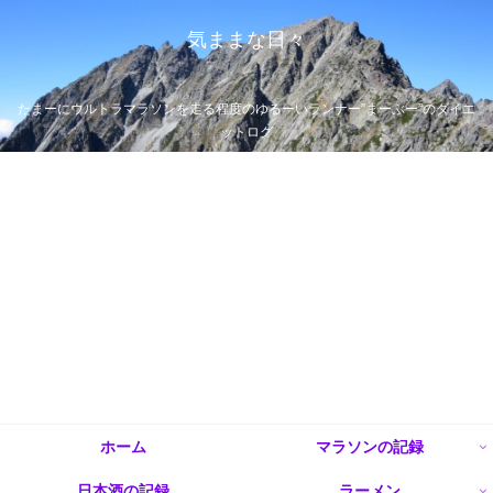
気ままな日々
たまーにウルトラマラソンを走る程度のゆるーいランナー”まーぶー”のダイエ
ットログ
ホーム
マラソンの記録
日本酒の記録
ラーメン