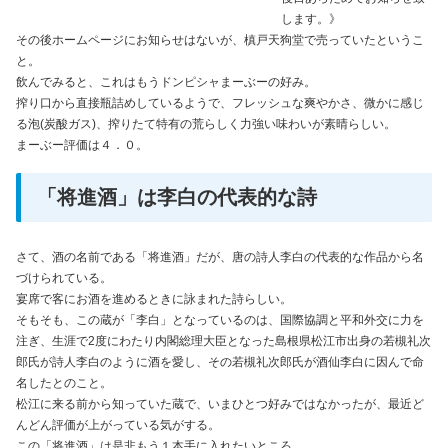
します。》
その後ホームページにお知らせはないが、槙戸天狗堂で売っていたというこ
と。
飲んでみると、これはもうドンピシャまーぶーの好み。
搾り口から直接瓶詰めしているようで、フレッシュな爽やかさ、微かに感じ
る泡(炭酸ガス)、搾りたて特有の荒らしく力強い味わいが素晴らしい。
まーぶー評価は４．０。
「将進酒」は李白の代表的な詩
さて、酒の名前である「将進酒」だが、唐の詩人李白の代表的な作品から名
づけられている。
宴席で客にお酒を進めるときに詠まれた詩らしい。
そもそも、この蔵が「李白」となっているのは、国際協調と平和外交に力を
注ぎ、生涯で2度にわたり内閣総理大臣となった島根県松江市出身の若槻礼次
郎氏が詩人李白のように酒を愛し、その若槻礼次郎氏が酒仙李白に因んで命
名したとのこと。
松江に来る前から知っていた蔵で、いまひとつ好みではなかったが、最近ど
んどん評価が上がっている気がする。
この「将進酒」は是非もう１本手に入れたいところ。