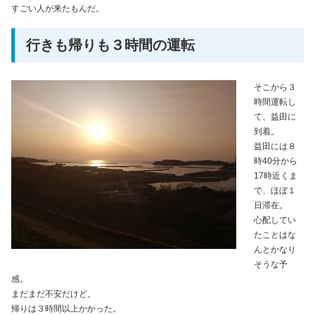
すごい人が来たもんだ。
行きも帰りも３時間の運転
そこから３
時間運転し
て、益田に
到着。
益田には８
時40分から
17時近くま
で、ほぼ１
日滞在。
心配してい
たことはな
んとかなり
そうな予
感。
まだまだ不安だけど。
帰りは３時間以上かかった。