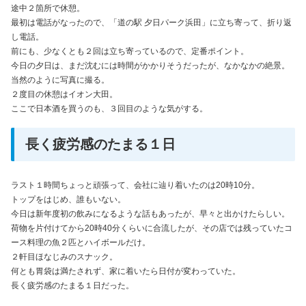
途中２箇所で休憩。
最初は電話がなったので、「道の駅 夕日パーク浜田」に立ち寄って、折り返
し電話。
前にも、少なくとも２回は立ち寄っているので、定番ポイント。
今日の夕日は、まだ沈むには時間がかかりそうだったが、なかなかの絶景。
当然のように写真に撮る。
２度目の休憩はイオン大田。
ここで日本酒を買うのも、３回目のような気がする。
長く疲労感のたまる１日
ラスト１時間ちょっと頑張って、会社に辿り着いたのは20時10分。
トップをはじめ、誰もいない。
今日は新年度初の飲みになるような話もあったが、早々と出かけたらしい。
荷物を片付けてから20時40分くらいに合流したが、その店では残っていたコ
ース料理の魚２匹とハイボールだけ。
２軒目ほなじみのスナック。
何とも胃袋は満たされず、家に着いたら日付が変わっていた。
長く疲労感のたまる１日だった。