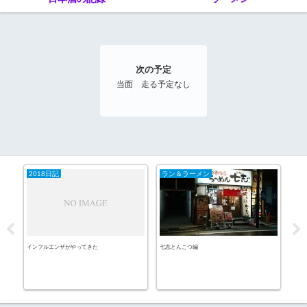
次の予定
当面 走る予定なし
2018日記
ラン＆ラーメン
酒
インフルエンザがやってきた
七志とんこつ編
ホッ