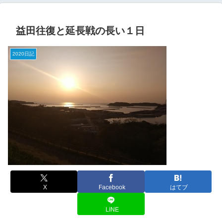
益田往復と延長戦の長い１日
2020日記
X
Facebook
はてブ
LINE