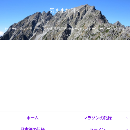
気ままな日々
たまーにウルトラマラソンを走る程度のゆるーいランナー”まーぶー”のダイエ
ットログ
ホーム
マラソンの記録
日本酒の記録
ラーメン