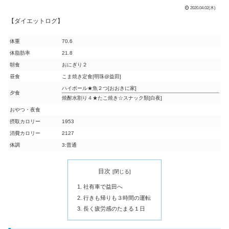
2020.04.02(木)
【ダイエットログ】
体重
70.6
体脂肪率
21.8
朝食
おにぎり２
昼食
こま焼き定食[明珠@益田]
ハイボール★魚２つ[おおきに家]
夕食
焼酎水割り４★たこ焼き☆スナック類[白夜]
おやつ・夜食
摂取カロリー
1953
消費カロリー
2127
体調
3:普通
目次
社有車で益田へ
行きも帰りも３時間の運転
長く疲労感のたまる１日