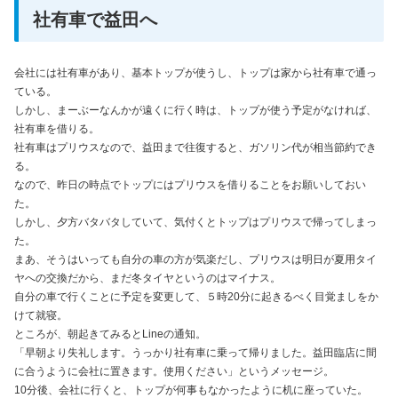
社有車で益田へ
会社には社有車があり、基本トップが使うし、トップは家から社有車で通っ
ている。
しかし、まーぶーなんかが遠くに行く時は、トップが使う予定がなければ、
社有車を借りる。
社有車はプリウスなので、益田まで往復すると、ガソリン代が相当節約でき
る。
なので、昨日の時点でトップにはプリウスを借りることをお願いしておい
た。
しかし、夕方バタバタしていて、気付くとトップはプリウスで帰ってしまっ
た。
まあ、そうはいっても自分の車の方が気楽だし、プリウスは明日が夏用タイ
ヤへの交換だから、まだ冬タイヤというのはマイナス。
自分の車で行くことに予定を変更して、５時20分に起きるべく目覚ましをか
けて就寝。
ところが、朝起きてみるとLineの通知。
「早朝より失礼します。うっかり社有車に乗って帰りました。益田臨店に間
に合うように会社に置きます。使用ください」というメッセージ。
10分後、会社に行くと、トップが何事もなかったように机に座っていた。