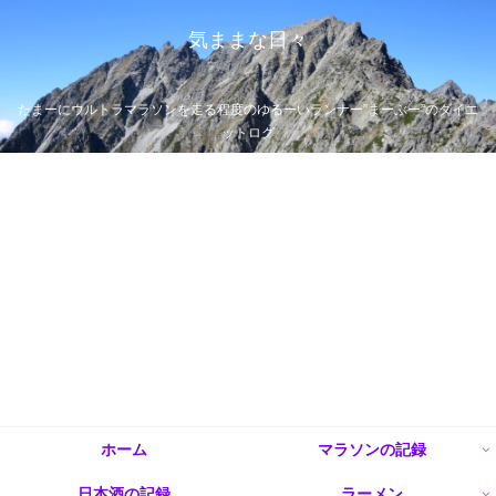
気ままな日々
たまーにウルトラマラソンを走る程度のゆるーいランナー”まーぶー”のダイエ
ットログ
ホーム
マラソンの記録
日本酒の記録
ラーメン