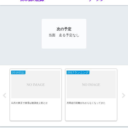
次の予定
当面 走る予定なし
2016日記
2017ランニング
エ
11月の東京で積雪は観測史上初とか
月間走行距離がわからなくなってきた
寝不