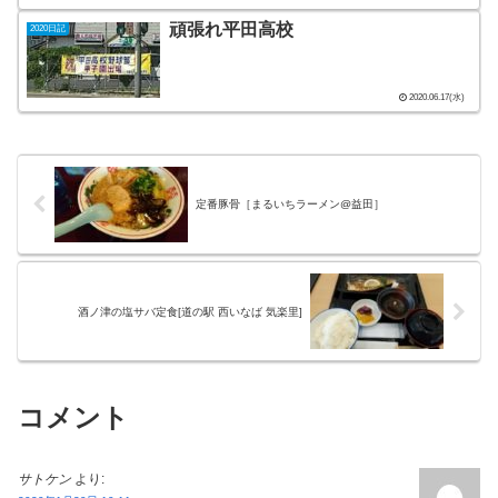
頑張れ平田高校
2020日記
2020.06.17(水)
定番豚骨［まるいちラーメン@益田］
酒ノ津の塩サバ定食[道の駅 西いなば 気楽里]
コメント
サトケン
より: