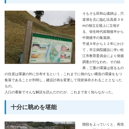
そもそも田和山遺跡は，宍
道湖を北に臨む比高差３６
mの独立丘陵上に立地す
る、弥生時代前期後半から
中期後半の集落跡。
平成９年から１２年にかけ
て，市立病院建設に伴い松
江市教育委員会により発掘
調査が行なわれ、その結
果，三重の環濠は巡るもの
の住居は環濠の外に分布するという，これまでに例のない構造の環濠をもつ
集落であることが判明し，建設計画を変更して現状保存されることとなった
もの。
入口の看板でそんな解説を読んだのだが、これまで全く知らなかった。
十分に眺めを堪能
階段を上っていくと、再現