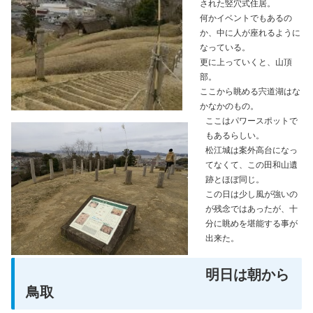
された竪穴式住居。
何かイベントでもあるの
か、中に人が座れるように
なっている。
更に上っていくと、山頂
部。
ここから眺める宍道湖はな
かなかのもの。
ここはパワースポットで
もあるらしい。
松江城は案外高台になっ
てなくて、この田和山遺
跡とほぼ同じ。
この日は少し風が強いの
が残念ではあったが、十
分に眺めを堪能する事が
出来た。
明日は朝から
鳥取