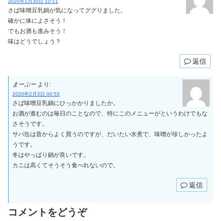
2020年1月30日 10:11
さば味噌豆乳鍋が気になってググりました。
確かに体によさそう！
でもお酒も進みそう！
味はどうでしょう？
返信
まーぶー
より:
2020年2月3日 00:53
さば味噌豆乳鍋にひっかかりましたか。
お酒が進むのは毎日のことなので、特にこのメニューがというわけでもな
さそうです。
サバ缶は昔からよく買うのですが、だいたい水煮で、味噌が珍しかったよ
うです。
冬はやっぱり鍋が良いです。
カニは高くてそうそう食べれないので。
返信
コメントをどうぞ