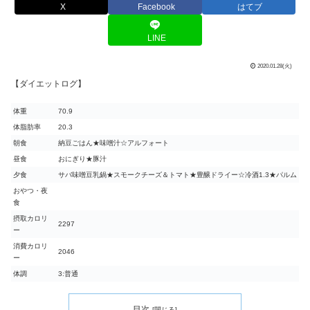
X
Facebook
はてブ
LINE
2020.01.28(火)
【ダイエットログ】
体重
70.9
体脂肪率
20.3
朝食
納豆ごはん★味噌汁☆アルフォート
昼食
おにぎり★豚汁
夕食
サバ味噌豆乳鍋★スモークチーズ＆トマト★豊醸ドライー☆冷酒1.3★パルム
おやつ・夜
食
摂取カロリ
2297
ー
消費カロリ
2046
ー
体調
3:普通
目次