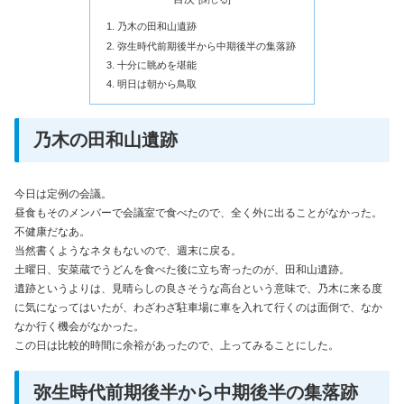
乃木の田和山遺跡
弥生時代前期後半から中期後半の集落跡
十分に眺めを堪能
明日は朝から鳥取
乃木の田和山遺跡
今日は定例の会議。
昼食もそのメンバーで会議室で食べたので、全く外に出ることがなかった。
不健康だなあ。
当然書くようなネタもないので、週末に戻る。
土曜日、安菜蔵でうどんを食べた後に立ち寄ったのが、田和山遺跡。
遺跡というよりは、見晴らしの良さそうな高台という意味で、乃木に来る度
に気になってはいたが、わざわざ駐車場に車を入れて行くのは面倒で、なか
なか行く機会がなかった。
この日は比較的時間に余裕があったので、上ってみることにした。
弥生時代前期後半から中期後半の集落跡