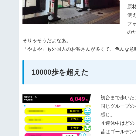
原
使
フ
の
そりゃそうだよなあ。
「やまや」も外国人のお客さんが多くて、色んな意
10000歩を超えた
初台まで歩いたこ
同じグループの
感じ。
４連休中はどの
昔はゴールデン