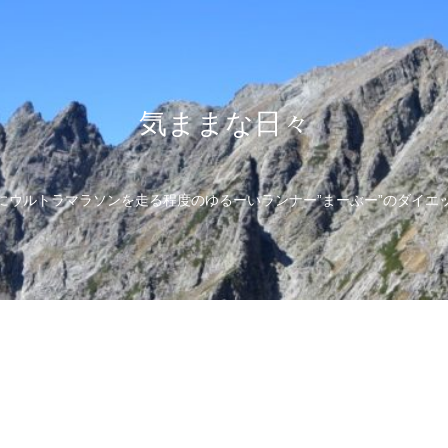
気ままな日々
にウルトラマラソンを走る程度のゆるーいランナー”まーぶー”のダイエ