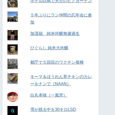
ホテル白鳥で天空のビアガーデン
５年ぶりにラン仲間の忘年会に参
加
加茂福 純米吟醸無濾過生
ひぐらし 純米大吟醸
都庁で５回目のワクチン接種
キーマ＆ほうれん草チキンのカレ
ーをナンで［NAAN］
白丸本味（一風堂）
雪が残る中を30キロLSD