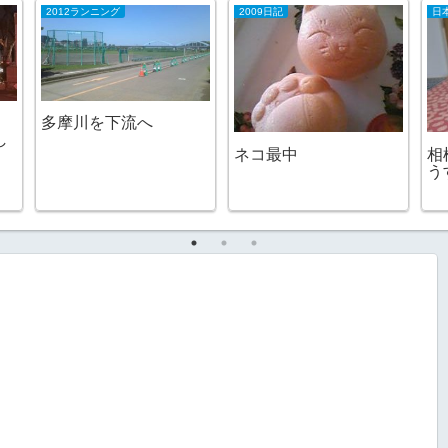
2012ランニング
2009日記
日
多摩川を下流へ
し
ネコ最中
相
う