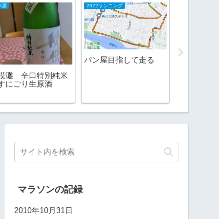
本酒
2022ランニング
ラン＆ラーメン
パン屋目指して走る
七志とんこ
模灘 辛口特別純米
すにごり生原酒
マラソンの記録
2010年10月31日