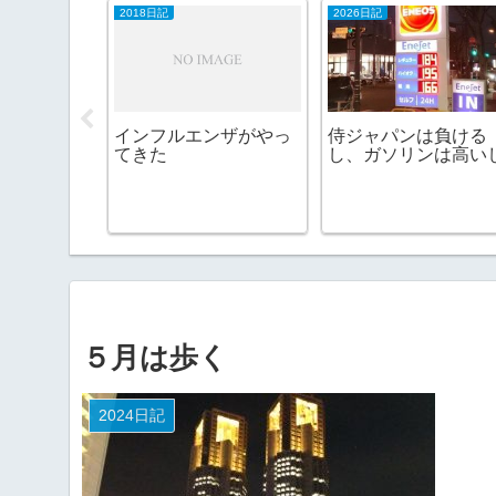
2018日記
2026日記
A農園パン
インフルエンザがやっ
侍ジャパンは負ける
ナズ珈琲@
てきた
し、ガソリンは高い
］
５月は歩く
2024日記