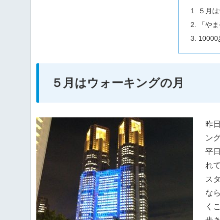
５月は
「やま
1000
５月はウォーキングの月
昨
ン
平
れ
スタ
なら
く