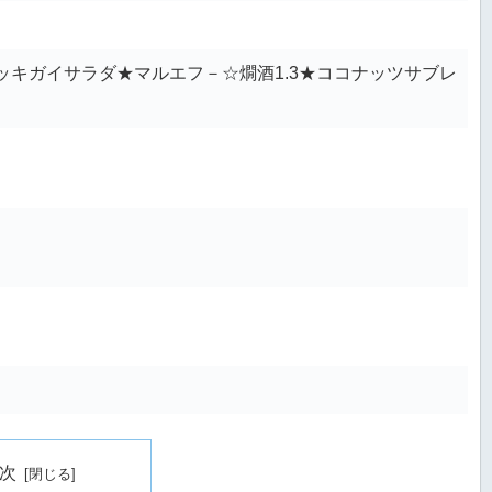
キガイサラダ★マルエフ－☆燗酒1.3★ココナッツサブレ
次