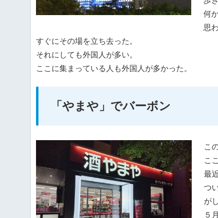
歩
何
思
すぐにその場を立ち去った。
それにしても外国人が多い。
ここに集まっている人も外国人が多かった。
「やまや」でバーボン
こ
こ
最
つ
が
５