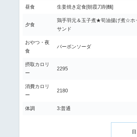
昼食
生姜焼き定食[朝霞刀削麵]
鶏手羽元＆玉子煮★筍油揚げ煮☆ホッ
夕食
サンド
おやつ・夜
バーボンソーダ
食
摂取カロリ
2295
ー
消費カロリ
2180
ー
体調
3:普通
目