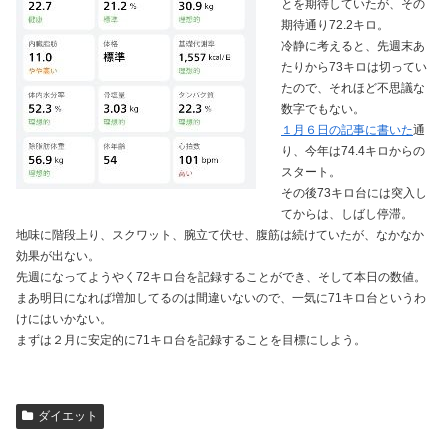
とを期待していたが、その
期待通り72.2キロ。
冷静に考えると、先週末あ
たりから73キロは切ってい
たので、それほど不思議な
数字でもない。
１月６日の記事に書いた
通
り、今年は74.4キロからの
スタート。
その後73キロ台には突入し
てからは、しばし停滞。
地味に階段上り、スクワット、腕立て伏せ、腹筋は続けていたが、なかなか
効果が出ない。
先週になってようやく72キロ台を記録することができ、そして本日の数値。
まあ明日になれば増加してるのは間違いないので、一気に71キロ台というわ
けにはいかない。
まずは２月に安定的に71キロ台を記録することを目標にしよう。
ダイエット