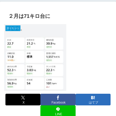
２月は71キロ台に
ダイエット
X
Facebook
はてブ
LINE