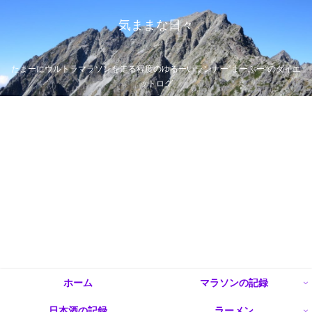
気ままな日々
たまーにウルトラマラソンを走る程度のゆるーいランナー”まーぶー”のダイエ
ットログ
ホーム
マラソンの記録
日本酒の記録
ラーメン