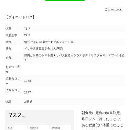
2026.01.29(木)
【ダイエットログ】
体重
71.7
体脂肪率
22.2
朝食
納豆ごはん☆味噌汁★アルフォート大
昼食
ピリ辛麻婆豆腐定食［大戸屋］
鶏肉と白菜のトマト煮★サバ大根煮☆シラスポテトサラダ★マルエフ−☆冷酒
夕食
１
おやつ・夜
食
摂取カロリ
1978
ー
消費カロリ
2177
ー
体調
3:普通
朝食後に定例の体重測定。
昨日ジムに行ったことで、
ある程度低い体重になるこ