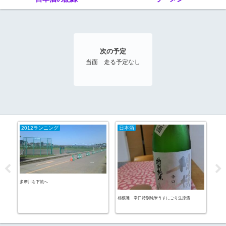
次の予定
当面 走る予定なし
2012ランニング
日本酒
ラ
多摩川を下流へ
七志
相模灘 辛口特別純米うすにごり生原酒