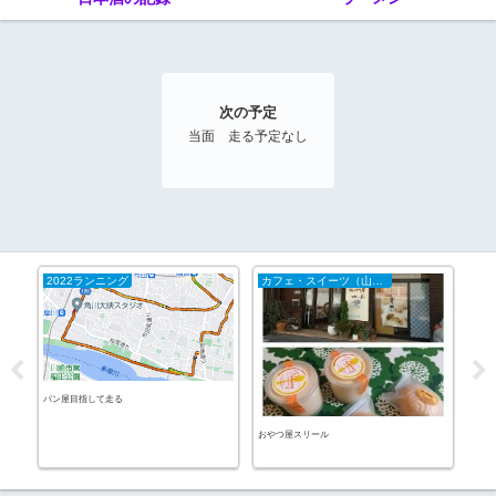
次の予定
当面 走る予定なし
2022ランニング
カフェ・スイーツ（山陰）
20
パン屋目指して走る
11
おやつ屋スリール