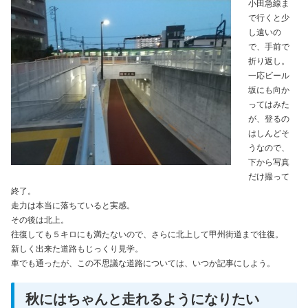
小田急線ま
で行くと少
し遠いの
で、手前で
折り返し。
一応ビール
坂にも向か
ってはみた
が、登るの
はしんどそ
うなので、
下から写真
だけ撮って
終了。
走力は本当に落ちていると実感。
その後は北上。
往復しても５キロにも満たないので、さらに北上して甲州街道まで往復。
新しく出来た道路もじっくり見学。
車でも通ったが、この不思議な道路については、いつか記事にしよう。
秋にはちゃんと走れるようになりたい