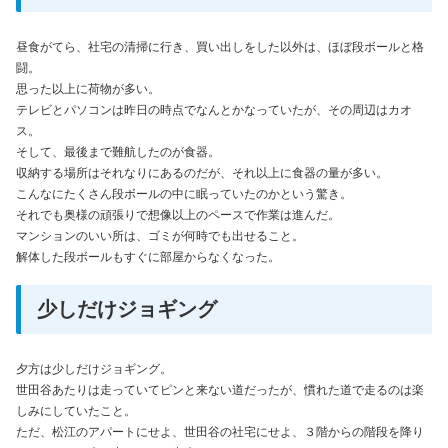
昼食がてら、社宅の清掃に行き、買い出しをした以外は、ほぼ段ボールと格
闘。
思った以上に荷物が多い。
テレビとパソコンは昨日の時点でなんとかなっていたが、その周辺はカオ
ス。
そして、最後まで難航したのが食器。
収納する場所はそれなりにあるのだが、それ以上に食器の量が多い。
こんなにたくさん段ボールの中に眠っていたのかという驚き。
それでも奥様の頑張りで想像以上のペースで作業は進んだ。
マンションのいい所は、ゴミが何時でも出せること。
解体した段ボールもすぐに部屋からなくなった。
少しだけジョギング
夕方は少しだけジョギング。
世田谷あたりは走っていてピンと来ない道だったが、慣れた道で走るのは楽
しみにしていたこと。
ただ、松江のアパートにせよ、世田谷の社宅にせよ、３階からの階段を降り