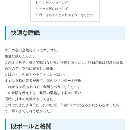
少しだけジョギング
ビール坂には上らず
秋にはちゃんと走れるようになりたい
快適な睡眠
昨日の夜は当然のようにエアコン。
快適な眠りだった。
この１ヶ月半、暑さで眠れない夜が何度もあったし、昨日の夜は何度も目覚
めたので、本当に充実した睡眠。
とはいえ、今日もやることはいっぱい。
まずは９時に業者が来て、鍵のシリンダーを交換。
これが３ヶ所あるので、金額もバカにならない。
この金額を考えると、昨日の引越しは本当に安い。
同時に排水の点検がやってきた。
これはたまたま今日だったのだが、午前中いつになるかわからなかったの
で、早くきてくれて助かった。
段ボールと格闘