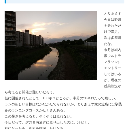
とりあえず
今日は野川
を走れただ
けで満足。
次は多摩川
だな。
来月は城内
坂ウルトラ
マラソンに
エントリー
してはいる
が、現在の
感染状況か
ら考えると開催は難しいだろう。
仮に開催されたとして、100キロどころか、半分の50キロだって難しい。
ランの新しい目標はなかなかたてられないが、とりあえず家の近所には馴染
みのランニングコースがたくさんある。
この暑さを考えると、そうそうは走れない。
今日だって、夕方６時過ぎに走り出したのに、汗だく。
秋になったら、近所を徘徊したいなあ。