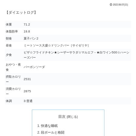
2022.08.07(日)
【ダイエットログ】
体重
71.2
体脂肪率
19.8
朝食
菓子パン２
昼食
ミートソース大盛☆ドリンクバー［サイゼリヤ］
ピザ☆フライドチキン★シーザーサラダ☆マルエフ－★白ワイン500☆ハーシ
夕食
ーズバー
おやつ・夜
バーボンソーダ
食
摂取カロリ
2531
ー
消費カロリ
2875
ー
体調
3:普通
目次
快適な睡眠
段ボールと格闘