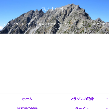
気ままな日々
たまーにウルトラマラソンを走る程度のゆるーいランナー”まーぶー”のダイエ
ットログ
ホーム
マラソンの記録
日本酒の記録
ラーメン