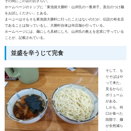
その間にこの店のおさらい。
ホームページのトップに「東池袋大勝軒・山岸氏の一番弟子。直伝のつけ麺
をお試しください」とある。
まーぶーはそもそも東池袋大勝軒に行ったことはないのだが、伝説の有名店
であることは知っているし、大勝軒自体は何店舗か行っている。
ホームページには、麺にしろ具材にしろ、山岸氏の教えを忠実に守っている
ことが、記載されている。
並盛を辛うじて完食
そして、も
りそばはや
って来た。
見るからに
ボリューム
がある。
しかも、何
口か食べた
段階で、麺
が全然減ら