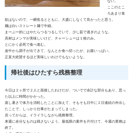
ない。
ここのとこ
ろあまり食
欲はないので、一瞬焦るとともに、大盛にしなくて良かったと思う。
麺は白いストレート麺で中細。
まーぶー的にはやたらつるつるしていて、少し茹で過ぎのような。
具材はメンマが美味しいけど、チャーシューは１枚のみ。
とにかく必死で食べ進む。
途中から調子が出てきて、なんとか食べ切ったが、お腹いっばい。
正直大絶賛するほど美味しいわけでもないような。
帰社後はひたすら残務整理
今日は２ヶ所で２人と面接したわけだが、ついでで余計な部分もあり、思っ
た以上に時間がかかった。
蒸し暑さで体力を消耗したことに加えて、そもそも日中に２日連続の外出し
たことで、しっかり仕事がたまってしまった。
戻ってからは、イライラしながら残務整理。
来週に余分なものは残さないよう、最低限の案件を片付けて、今週の業務は
終了。