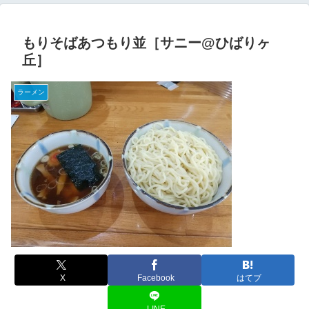
もりそばあつもり並［サニー@ひばりヶ
丘］
ラーメン
X
Facebook
はてブ
LINE