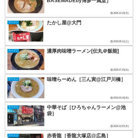
BASEMADEby博多一風堂］
2025.12.15(月)
たかし屋@大門
ラーメン
2019.05.11(土)
濃厚肉味噌ラーメン[伝丸＠飯能]
ラーメン
2025.07.23(水)
味噌らーめん［三ん寅@江戸川橋］
ラーメン
2023.03.16(木)
中華そば［ひろちゃんラーメン@池
ラーメン
袋］
2023.12.07(木)
赤香龍［香龍大塚店@広島］
ラーメン