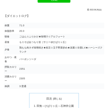
2022.08.26(金)
【ダイエットログ】
体重
71.0
体脂肪率
20.0
朝食
ごはん☆ふりかけ★味噌汁☆アルフォート
昼食
もりそばあつもり並［サニー@ひばりヶ丘］
鶏もも肉ネギ味噌焼き★枝豆☆玉子野菜炒め★淡麗☆冷酒1.4★ハーシーズク
夕食
ランチ
おやつ・夜
バーボンソーダ
食
摂取カロリ
2351
ー
消費カロリ
2305
ー
体調
3:普通
目次
田無～ひばりヶ丘～石神井公園