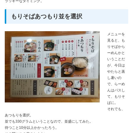
ラッキーなタイミング。
もりそばあつもり並を選択
メニューを
見ると、も
りそばから
ーめんかと
いうことだ
が、今日は
やたらと蒸
し暑いの
で、らーめ
んはパスし
て、もりそ
ばに。
それでも、
あつもりを選択。
並でも330グラムということなので、並盛にしてみた。
待つこと10分以上かかったろう。