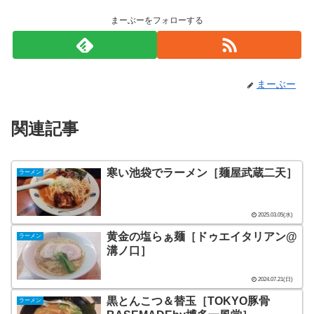
まーぶーをフォローする
まーぶー
関連記事
寒い池袋でラーメン［麺屋武蔵二天］
ラーメン
2025.03.05(水)
黄金の塩らぁ麺［ドゥエイタリアン@
ラーメン
溝ノ口］
2024.07.21(日)
黒とんこつ＆替玉［TOKYO豚骨
ラーメン