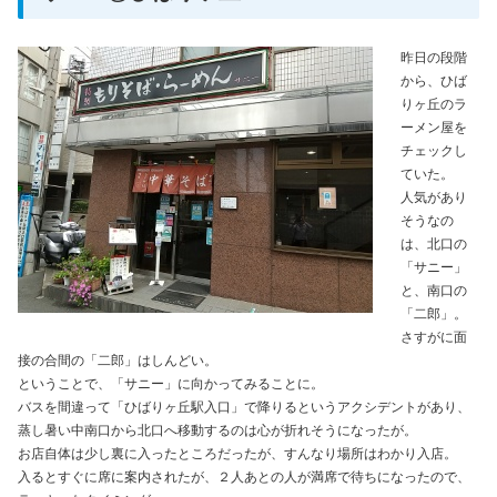
昨日の段階
から、ひば
りヶ丘のラ
ーメン屋を
チェックし
ていた。
人気があり
そうなの
は、北口の
「サニー」
と、南口の
「二郎」。
さすがに面
接の合間の「二郎」はしんどい。
ということで、「サニー」に向かってみることに。
バスを間違って「ひばりヶ丘駅入口」で降りるというアクシデントがあり、
蒸し暑い中南口から北口へ移動するのは心が折れそうになったが。
お店自体は少し裏に入ったところだったが、すんなり場所はわかり入店。
入るとすぐに席に案内されたが、２人あとの人が満席で待ちになったので、