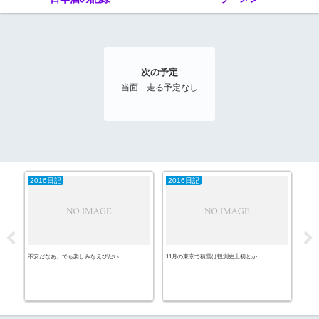
次の予定
当面 走る予定なし
2016日記
2016日記
20
不安だなあ、でも楽しみなえびだい
11月の東京で積雪は観測史上初とか
パン