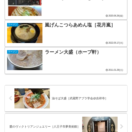
2020.06.26(金)
嵐げんこつらあめん塩［花月嵐］
ラーメン
2022.05.17(火)
ラーメン大盛（ホープ軒）
ラーメン
2011.01.29(土)
油そば大盛［武蔵野アブラ学会@吉祥寺］
愛のヴィクトリアンジュエリー［八王子市夢美術館］