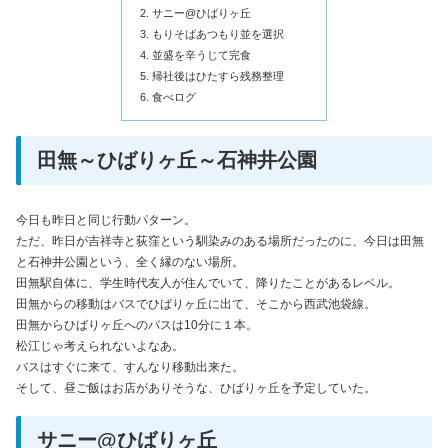
サニー@ひばりヶ丘
もりそばあつもり並を選択
並盛を辛うじて完食
帰社後はひたすら残務整理
食べログ
田無～ひばりヶ丘～石神井公園
今日も昨日と同じ行動パターン。
ただ、昨日が吉祥寺と荻窪という馴染みのある場所だったのに、今日は田無
と石神井公園という、全く縁のない場所。
田無駅自体に、学生時代友人が住んでいて、降りたことがあるレベル。
田無からの移動はバスでひばりヶ丘に出て、そこから西武池袋線。
田無からひばりヶ丘へのバスは10分に１本。
松江じゃ考えられないよなあ。
バスはすぐに来て、すんなり移動出来た。
そして、昼ご飯はお店がありそうな、ひばりヶ丘を予定していた。
サニー@ひばりヶ丘