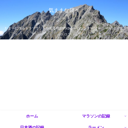
気ままな日々
たまーにウルトラマラソンを走る程度のゆるーいランナー”まーぶー”のダイエ
ットログ
ホーム
マラソンの記録
日本酒の記録
ラーメン