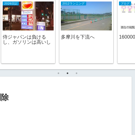
2012ランニング
ブログ
20
多摩川を下流へ
160000
1
し
測
削除