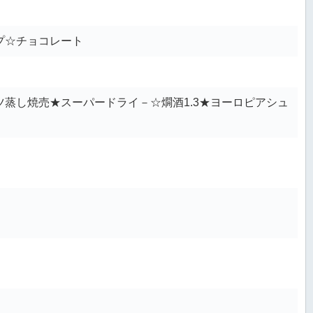
プ☆チョコレート
蒸し焼売★スーパードライ－☆燗酒1.3★ヨーロピアシュ