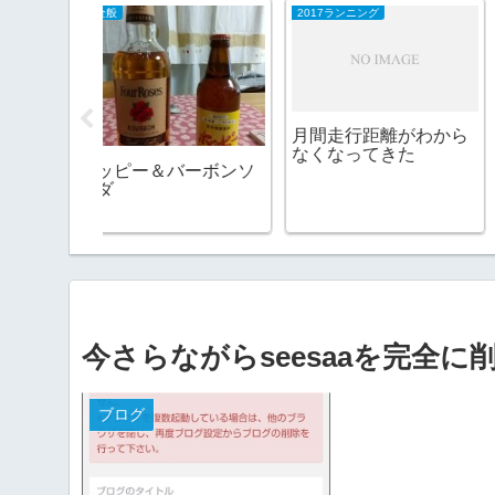
2017ランニング
2026日記
月間走行距離がわから
侍ジャパンは負ける
なくなってきた
し、ガソリンは高い
バーボンソ
今さらながらseesaaを完全に
ブログ