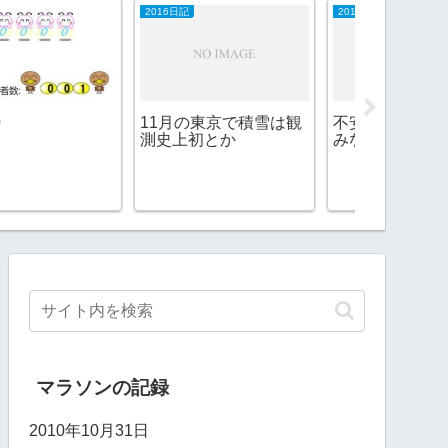
16日記
2016日記
ラーメン（湯島
1月の東京で積雪は観
不安だなあ、でも楽し
史上初とか
みなえびだい
味噌らーめ
菊）
マラソンの記録
2010年10月31日