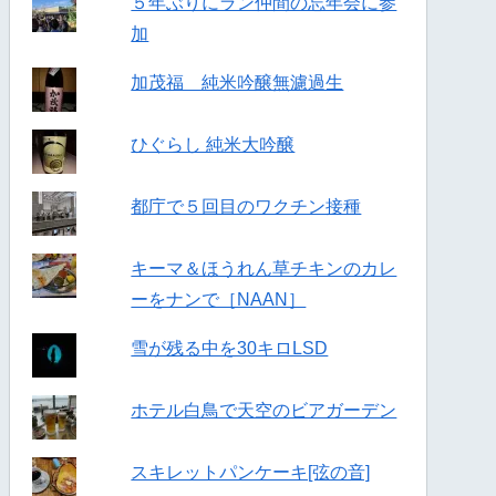
５年ぶりにラン仲間の忘年会に参
加
加茂福 純米吟醸無濾過生
ひぐらし 純米大吟醸
都庁で５回目のワクチン接種
キーマ＆ほうれん草チキンのカレ
ーをナンで［NAAN］
雪が残る中を30キロLSD
ホテル白鳥で天空のビアガーデン
スキレットパンケーキ[弦の音]