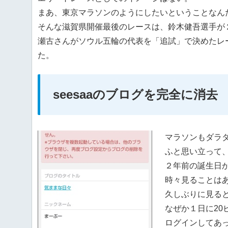
まあ、東京マラソンのようにしたいということなん
そんな滋賀県開催最後のレースは、鈴木健吾選手が
瀬古さんがソウル五輪の代表を「追試」で決めたレ
た。
seesaaのブログを完全に消去
マラソンもダラ
ふと思い立って、
２年前の誕生日
時々見ることは
久しぶりに見る
なぜか１日に20
ログインしてあ