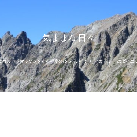
気ままな日々
にウルトラマラソンを走る程度のゆるーいランナー”まーぶー”のダイエ