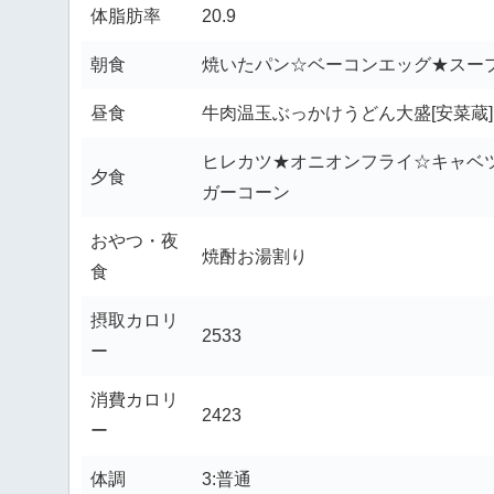
体脂肪率
20.9
朝食
焼いたパン☆ベーコンエッグ★スー
昼食
牛肉温玉ぶっかけうどん大盛[安菜蔵]
ヒレカツ★オニオンフライ☆キャベツ
夕食
ガーコーン
おやつ・夜
焼酎お湯割り
食
摂取カロリ
2533
ー
消費カロリ
2423
ー
体調
3:普通