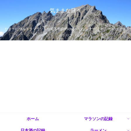
気ままな日々
たまーにウルトラマラソンを走る程度のゆるーいランナー”まーぶー”のダイエ
ットログ
ホーム
マラソンの記録
日本酒の記録
ラーメン