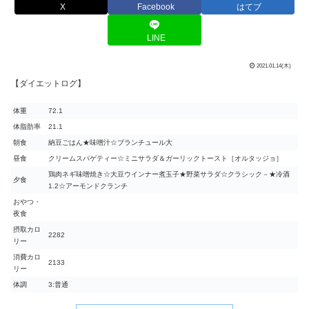
X
Facebook
はてブ
LINE
2021.01.14(木)
【ダイエットログ】
体重
72.1
体脂肪率
21.1
朝食
納豆ごはん★味噌汁☆ブランチュール大
昼食
クリームスパゲティー☆ミニサラダ＆ガーリックトースト［オルタッジョ］
鶏肉ネギ味噌焼き☆大豆ウインナー煮玉子★野菜サラダ☆クラシック－★冷酒
夕食
1.2☆アーモンドクランチ
おやつ・
夜食
摂取カロ
2282
リー
消費カロ
2133
リー
体調
3:普通