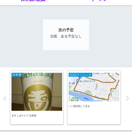
次の予定
当面 走る予定なし
日本酒
2022ランニング
20
パン屋目指して走る
多摩
玉川 しぼりたて 生原酒