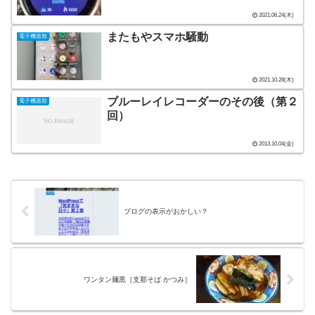
2021.06.24(木)
またもやスマホ騒動
電子機器類
2021.10.28(木)
ブルーレイレコーダーのその後（第２
電子機器類
回）
2013.10.04(金)
ブログの表示がおかしい？
ワンタン麺黒［支那そば かつみ］