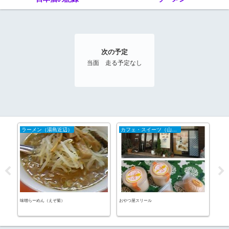
次の予定
当面 走る予定なし
ラーメン（湯島近辺）
カフェ・スイーツ（山陰）
20
ＥＴ
味噌らーめん（えぞ菊）
おやつ屋スリール