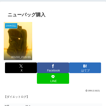
ニューバッグ購入
2006日記
061210_2115~01
X
Facebook
はてブ
LINE
2006.12.10(日)
【ダイエットログ】