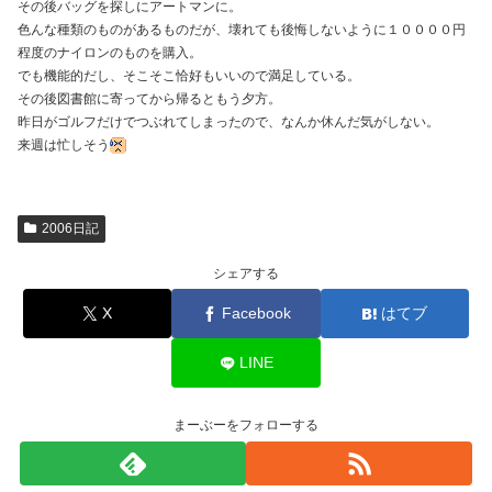
その後バッグを探しにアートマンに。
色んな種類のものがあるものだが、壊れても後悔しないように１００００円
程度のナイロンのものを購入。
でも機能的だし、そこそこ恰好もいいので満足している。
その後図書館に寄ってから帰るともう夕方。
昨日がゴルフだけでつぶれてしまったので、なんか休んだ気がしない。
来週は忙しそう
2006日記
シェアする
X
Facebook
はてブ
LINE
まーぶーをフォローする