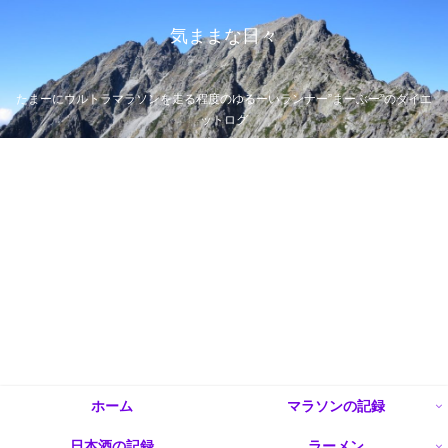
気ままな日々
たまーにウルトラマラソンを走る程度のゆるーいランナー”まーぶー”のダイエ
ットログ
ホーム
マラソンの記録
日本酒の記録
ラーメン