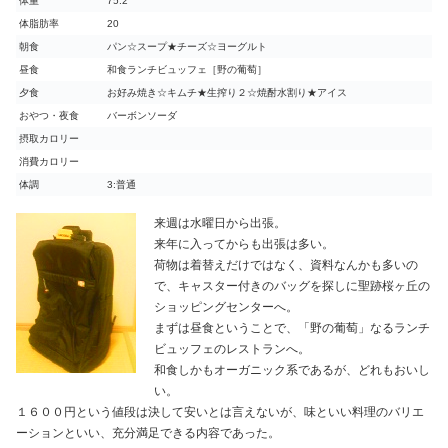
体重
75.2
体脂肪率
20
朝食
パン☆スープ★チーズ☆ヨーグルト
昼食
和食ランチビュッフェ［野の葡萄］
夕食
お好み焼き☆キムチ★生搾り２☆焼酎水割り★アイス
おやつ・夜食
バーボンソーダ
摂取カロリー
消費カロリー
体調
3:普通
来週は水曜日から出張。
来年に入ってからも出張は多い。
荷物は着替えだけではなく、資料なんかも多いの
で、キャスター付きのバッグを探しに聖跡桜ヶ丘の
ショッピングセンターへ。
まずは昼食ということで、「野の葡萄」なるランチ
ビュッフェのレストランへ。
和食しかもオーガニック系であるが、どれもおいし
い。
１６００円という値段は決して安いとは言えないが、味といい料理のバリエ
ーションといい、充分満足できる内容であった。