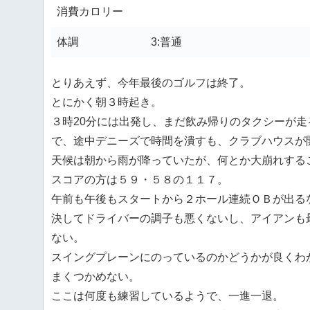
消費カロリー
体調
3:普通
とりあえず、今年最後のゴルフは終了。
とにかく朝３時起き。
３時20分には出発し、まだ飲み帰りのタクシーが
で、途中デニーズで時間を潰すも、クラブハウスが
天候は朝から雨が降っていたが、何とか大崩れする
スコアの方は５９・５８の１１７。
午前も午後もスタートから２ホール連続ＯＢが出る
決してドライバーの調子も悪くないし、アイアンも
ない。
スイングプレーンにのっているのかどうかが良くわ
まくつかめない。
ここは何度も練習しているようで、一進一退。