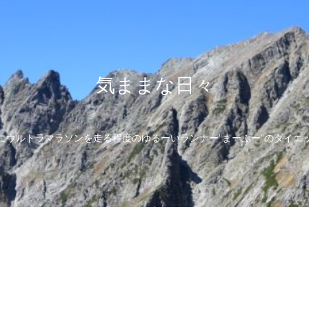
気ままな日々
にウルトラマラソンを走る程度のゆるーいランナー”まーぶー”のダイエ