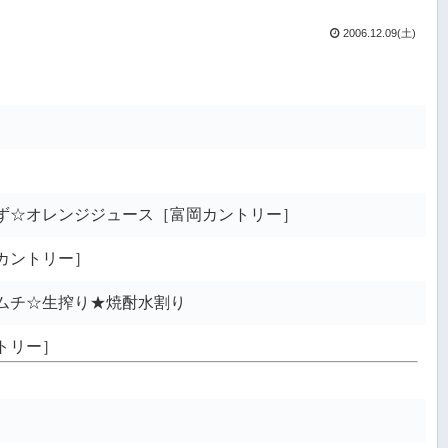
2006.12.09(土)
ず☆オレンジジュース［富岡カントリー］
カントリー］
ムチ☆生搾り★焼酎水割り
トリー］