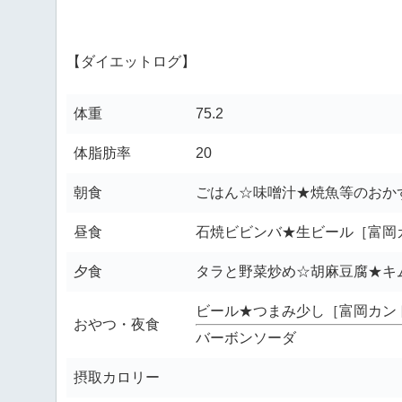
【ダイエットログ】
体重
75.2
体脂肪率
20
朝食
ごはん☆味噌汁★焼魚等のおか
昼食
石焼ビビンバ★生ビール［富岡
夕食
タラと野菜炒め☆胡麻豆腐★キ
ビール★つまみ少し［富岡カン
おやつ・夜食
バーボンソーダ
摂取カロリー