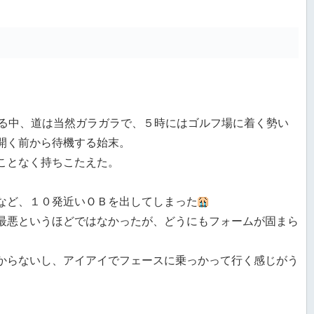
走る中、道は当然ガラガラで、５時にはゴルフ場に着く勢い
開く前から待機する始末。
ことなく持ちこたえた。
など、１０発近いＯＢを出してしまった
最悪というほどではなかったが、どうにもフォームが固まら
からないし、アイアイでフェースに乗っかって行く感じがう