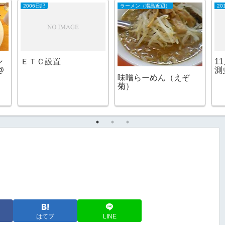
2006日記
ラーメン（湯島近辺）
20
ン
ＥＴＣ設置
1
@
測
味噌らーめん（えぞ
菊）
はてブ
LINE