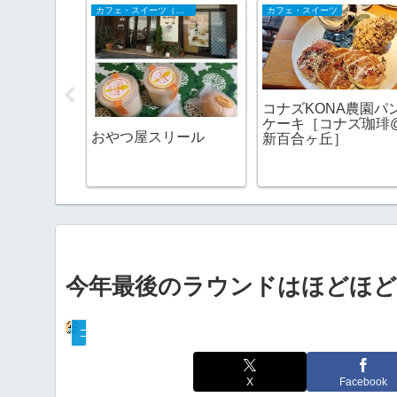
カフェ・スイーツ（山陰）
カフェ・スイーツ
、でも楽し
コナズKONA農園パ
い
ケーキ［コナズ珈琲
おやつ屋スリール
新百合ヶ丘］
今年最後のラウンドはほどほど
ゴルフコンペ
X
Facebook