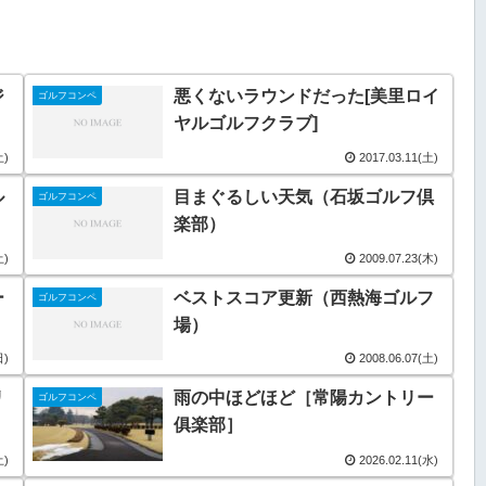
ジ
悪くないラウンドだった[美里ロイ
ゴルフコンペ
ヤルゴルフクラブ]
土)
2017.03.11(土)
ル
目まぐるしい天気（石坂ゴルフ倶
ゴルフコンペ
楽部）
土)
2009.07.23(木)
ー
ベストスコア更新（西熱海ゴルフ
ゴルフコンペ
場）
日)
2008.06.07(土)
リ
雨の中ほどほど［常陽カントリー
ゴルフコンペ
俱楽部］
土)
2026.02.11(水)