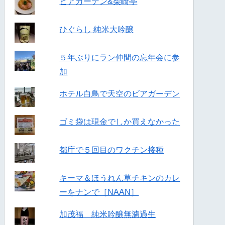
ビアガーデン&柴崎亭
ひぐらし 純米大吟醸
５年ぶりにラン仲間の忘年会に参
加
ホテル白鳥で天空のビアガーデン
ゴミ袋は現金でしか買えなかった
都庁で５回目のワクチン接種
キーマ＆ほうれん草チキンのカレ
ーをナンで［NAAN］
加茂福 純米吟醸無濾過生