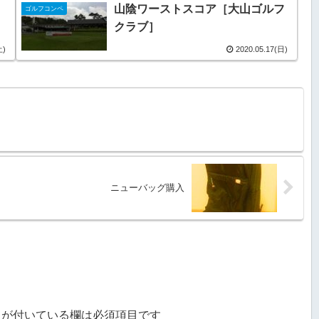
）
山陰ワーストスコア［大山ゴルフ
ゴルフコンペ
クラブ］
土)
2020.05.17(日)
ニューバッグ購入
が付いている欄は必須項目です