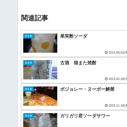
関連記事
果実酢ソーダ
酒全般
2011.06.02(
古酒 猫また焼酎
酒全般
2013.02.18(
ボジョレー・ヌーボー解禁
酒全般
2015.11.19(
ガリガリ君ソーダサワー
酒全般