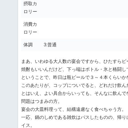
摂取カ
ロリー
消費カ
ロリー
体調
3:普通
まあ、いわゆる大人数の宴会ですから、ひたすらビ
焼酎もいいんだけど、下っ端はボトル・氷と格闘し
ということで、昨日は瓶ビールで３～４本くらいか
このあたりが、コップについでると、どれだけ飲ん
とはいえ、よい具合からいっても、そんなに飲んで
問題はつまみの方。
宴会の大皿料理って、結構遠慮なく食べちゃう方。
一応、鍋のしめである雑炊はパスしたものの、帰り
イス。