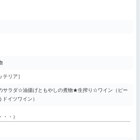
物
ッテリア］
のサラダ☆油揚げともやしの煮物★生搾り☆ワイン（ピー
うドイツワイン）
・・・）