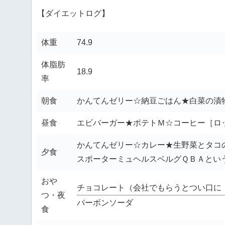
【ダイエットログ】
体重
74.9
体脂肪
18.9
率
朝食
かんてんゼリー☆納豆ごはん★白菜の漬
昼食
エビバーガー★ポテトＭ☆コーヒー［ロ
かんてんゼリー☆カレー★生野菜とタコ
夕食
スポーターミュヘルスベルグＱＢＡとい
おや
チョコレート（会社でもらうとつい口に
つ・夜
バーボンソーダ
食