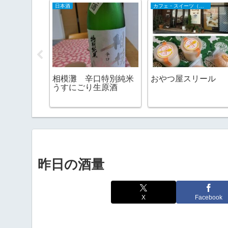
日本酒
カフェ・スイーツ（山陰）
相模灘 辛口特別純米
おやつ屋スリール
うすにごり生原酒
昨日の酒量
X
Facebook