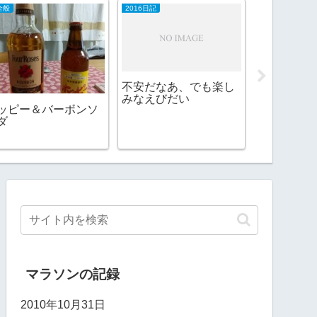
全般
2016日記
2018日記
不安だなあ、でも楽し
インフルエ
みなえびだい
てきた
ッピー＆バーボンソ
ダ
マラソンの記録
2010年10月31日