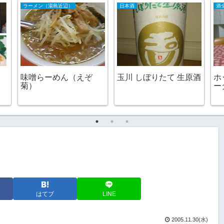
ラーメン（湯島近辺）
日本酒
酒
味噌らーめん（えぞ
玉川 しぼりたて 生原酒
ホ
菊）
ー
はてブ
LINE
2005.11.30(水)