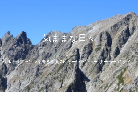
気ままな日々
にウルトラマラソンを走る程度のゆるーいランナー”まーぶー”のダイエ