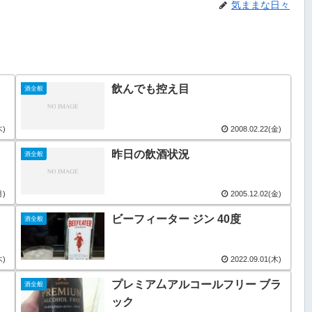
気ままな日々
飲んでも控え目
酒全般
木)
2008.02.22(金)
昨日の飲酒状況
酒全般
月)
2005.12.02(金)
ビーフィーター ジン 40度
酒全般
木)
2022.09.01(木)
プレミア厶アルコールフリー ブラ
酒全般
ック