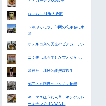
ビアガーデン&柴崎亭
ひぐらし 純米大吟醸
５年ぶりにラン仲間の忘年会に参
加
ホテル白鳥で天空のビアガーデン
ゴミ袋は現金でしか買えなかった
加茂福 純米吟醸無濾過生
都庁で５回目のワクチン接種
キーマ＆ほうれん草チキンのカレ
ーをナンで［NAAN］