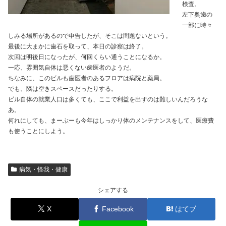
検査。
左下奥歯の
一部に時々
しみる場所があるので申告したが、そこは問題ないという。
最後に大まかに歯石を取って、本日の診察は終了。
次回は明後日になったが、何回くらい通うことになるか。
一応、雰囲気自体は悪くない歯医者のようだ。
ちなみに、このビルも歯医者のあるフロアは病院と薬局。
でも、隣は空きスペースだったりする。
ビル自体の就業人口は多くても、ここで利益を出すのは難しいんだろうな
あ。
何れにしても、まーぶーも今年はしっかり体のメンテナンスをして、医療費
も使うことにしよう。
病気・怪我・健康
シェアする
X
Facebook
はてブ