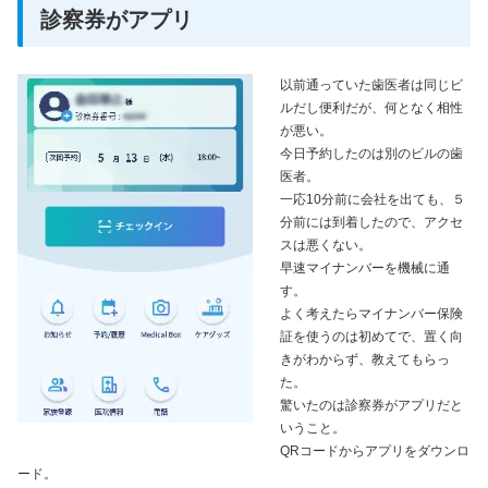
診察券がアプリ
以前通っていた歯医者は同じビ
ルだし便利だが、何となく相性
が悪い。
今日予約したのは別のビルの歯
医者。
一応10分前に会社を出ても、５
分前には到着したので、アクセ
スは悪くない。
早速マイナンバーを機械に通
す。
よく考えたらマイナンバー保険
証を使うのは初めてで、置く向
きがわからず、教えてもらっ
た。
驚いたのは診察券がアプリだと
いうこと。
QRコードからアプリをダウンロ
ード。