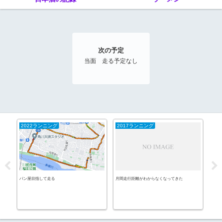
次の予定
当面 走る予定なし
2022ランニング
2017ランニング
パン屋目指して走る
月間走行距離がわからなくなってきた
おや