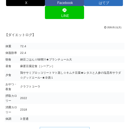
X
Facebook
はてブ
LINE
2026.05.11(月)
【ダイエットログ】
体重
72.4
体脂肪率
22.4
朝食
納豆ごはん☆味噌汁★ブランチュール大
昼食
麻婆豆腐定食［シーアン］
鶏ササミブロッコリートマト蒸し☆キムチ豆腐★レタスと人参の塩昆布サラダ
夕食
☆グッドエール−★冷酒１
おやつ・
クラフトコーラ
夜食
摂取カロ
2022
リー
消費カロ
2318
リー
体調
3:普通