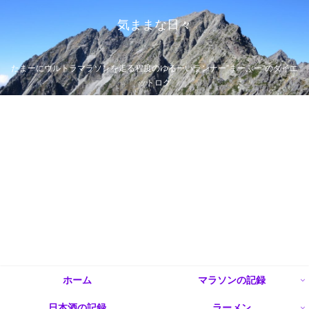
気ままな日々
たまーにウルトラマラソンを走る程度のゆるーいランナー”まーぶー”のダイエ
ットログ
ホーム
マラソンの記録
日本酒の記録
ラーメン