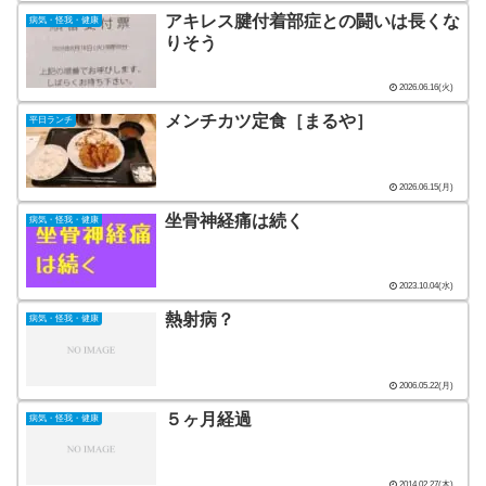
アキレス腱付着部症との闘いは長くな
病気・怪我・健康
りそう
2026.06.16(火)
メンチカツ定食［まるや］
平日ランチ
2026.06.15(月)
坐骨神経痛は続く
病気・怪我・健康
2023.10.04(水)
熱射病？
病気・怪我・健康
2006.05.22(月)
５ヶ月経過
病気・怪我・健康
2014.02.27(木)