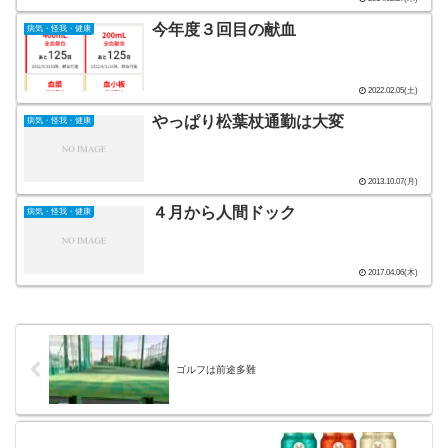
今年度３回目の献血
病気・怪我・健康
2022.02.05(土)
やっぱり松葉杖通勤は大変
病気・怪我・健康
2013.10.07(月)
４月から人間ドック
病気・怪我・健康
2017.04.06(木)
ゴルフは前途多難