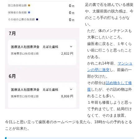
足の裏で石を踏んでいる感覚
や、太腿前面の脱力感は、今
のところ手の打ちようがな
い。
ただ、体のメンテナンスも
大事にしたいところ。
歯医者に戻ると、１年くら
い前に行こうと思ったこと
がある。
かれこれ14年前、
マンショ
ンの壁に激突
し、前歯の一
部が欠けた。
その部分は
詰め物をして修
復
したが、その詰め物は外
れることも多い。
１年前も修復しようと思っ
て予約までして、結局行け
なくて、そのまま放置。
今日ふと思い立って歯医者のホームページを見たら、18時からの予約をとる
ことが出来た。