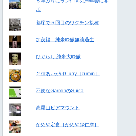
５年ぶりにラン仲間の忘年会に参
加
都庁で５回目のワクチン接種
加茂福 純米吟醸無濾過生
ひぐらし 純米大吟醸
２種あいがけCurry［cumin］
不便なGarminのSuica
高尾山ビアマウント
かめや定食［かめや@仁摩］