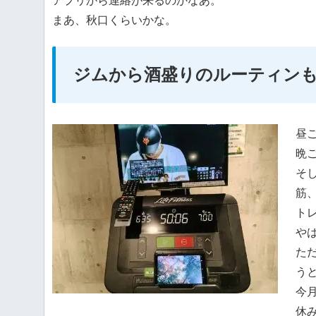
アプリから連絡が来るのかなあ。
まあ、秋口くらいかな。
ジムから酒盛りのルーティン
昼
晩
そし
筋
ト
や
た
う
今
休