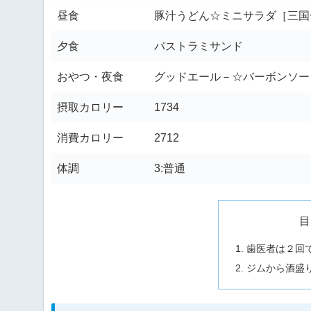
昼食
豚汁うどん☆ミニサラダ［三国
夕食
パストラミサンド
おやつ・夜食
グッドエール－☆バーボンソー
摂取カロリー
1734
消費カロリー
2712
体調
3:普通
目
歯医者は２回
ジムから酒盛