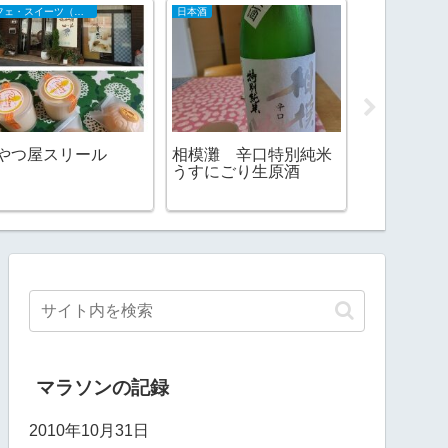
カフェ・スイーツ（山陰）
日本酒
カフェ・スイー
コナズKO
ケーキ［コ
やつ屋スリール
相模灘 辛口特別純米
新百合ヶ丘
うすにごり生原酒
マラソンの記録
2010年10月31日