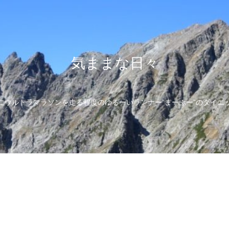
気ままな日々
にウルトラマラソンを走る程度のゆるーいランナー”まーぶー”のダイエ