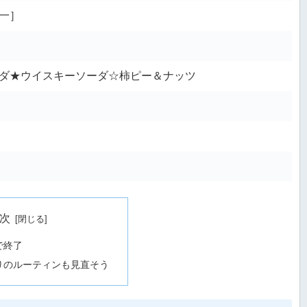
一］
ダ★ウイスキーソーダ☆柿ピー＆ナッツ
次
で終了
りのルーティンも見直そう