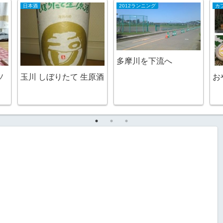
日本酒
2012ランニング
多摩川を下流へ
ソ
玉川 しぼりたて 生原酒
お