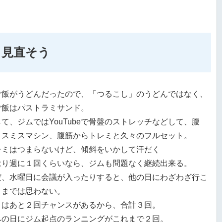
も見直そう
ご飯がうどんだったので、「つるこし」のうどんではなく、
ご飯はパストラミサンド。
て、ジムではYouTubeで骨盤のストレッチなどして、腹
、スミスマシン、腹筋からトレミと久々のフルセット。
レミはつまらないけど、傾斜をいかして汗だく
はり週に１回くらいなら、ジムも問題なく継続出来る。
だ、水曜日に会議が入ったりすると、他の日にわざわざ行こ
とまでは思わない。
月はあと２回チャンスがあるから、合計３回。
みの日にジム起点のランニングがこれまで２回。