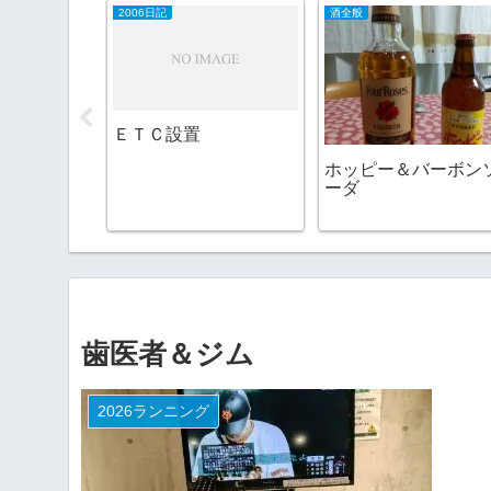
2006日記
酒全般
は負ける
ＥＴＣ設置
ンは高いし
ホッピー＆バーボン
ーダ
歯医者＆ジム
2026ランニング