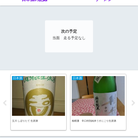
次の予定
当面 走る予定なし
日本酒
日本酒
ラ
玉川 しぼりたて 生原酒
相模灘 辛口特別純米うすにごり生原酒
味噌