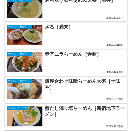
あら炊き塩らぁめん大盛［海神］
2023.12.28(木)
ざる［満来］
ラーメン（新宿方面）
2023.04.11(火)
赤辛ニラらーめん［舎鈴］
ラーメン（新宿方面）
2024.11.18(月)
濃厚合わせ味噌らーめん大盛［十味
ラーメン（新宿方面）
や］
2023.05.25(木)
蟹だし濁り塩らーめん［新宿地下ラー
カフェ・スイーツ
メン］
2024.12.27(金)