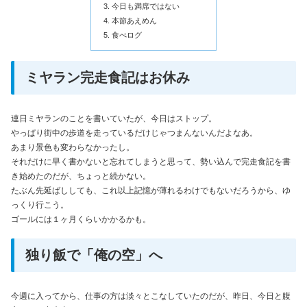
今日も満席ではない
本節あえめん
食べログ
ミヤラン完走食記はお休み
連日ミヤランのことを書いていたが、今日はストップ。
やっぱり街中の歩道を走っているだけじゃつまんないんだよなあ。
あまり景色も変わらなかったし。
それだけに早く書かないと忘れてしまうと思って、勢い込んで完走食記を書
き始めたのだが、ちょっと続かない。
たぶん先延ばししても、これ以上記憶が薄れるわけでもないだろうから、ゆ
っくり行こう。
ゴールには１ヶ月くらいかかるかも。
独り飯で「俺の空」へ
今週に入ってから、仕事の方は淡々とこなしていたのだが、昨日、今日と腹