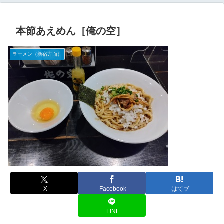
本節あえめん［俺の空］
ラーメン（新宿方面）
X
Facebook
はてブ
LINE