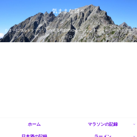
気ままな日々
たまーにウルトラマラソンを走る程度のゆるーいランナー”まーぶー”のダイエ
ットログ
ホーム
マラソンの記録
日本酒の記録
ラーメン