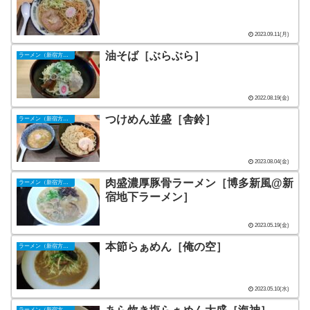
2023.09.11(月)
油そば［ぶらぶら］
ラーメン（新宿方面）
2022.08.19(金)
つけめん並盛［舎鈴］
ラーメン（新宿方面）
2023.08.04(金)
肉盛濃厚豚骨ラーメン［博多新風@新
ラーメン（新宿方面）
宿地下ラーメン］
2023.05.19(金)
本節らぁめん［俺の空］
ラーメン（新宿方面）
2023.05.10(水)
ラーメン（新宿方面）