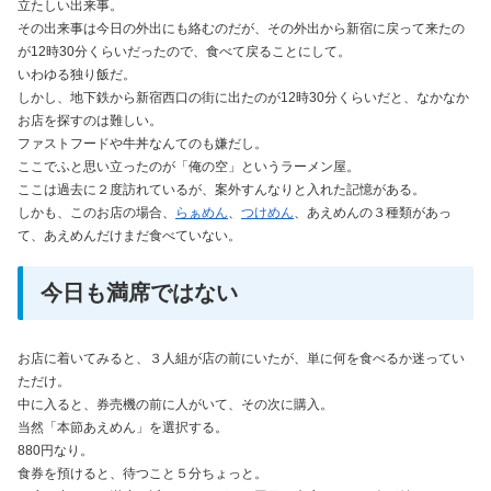
立たしい出来事。
その出来事は今日の外出にも絡むのだが、その外出から新宿に戻って来たの
が12時30分くらいだったので、食べて戻ることにして。
いわゆる独り飯だ。
しかし、地下鉄から新宿西口の街に出たのが12時30分くらいだと、なかなか
お店を探すのは難しい。
ファストフードや牛丼なんてのも嫌だし。
ここでふと思い立ったのが「俺の空」というラーメン屋。
ここは過去に２度訪れているが、案外すんなりと入れた記憶がある。
しかも、このお店の場合、
らぁめん
、
つけめん
、あえめんの３種類があっ
て、あえめんだけまだ食べていない。
今日も満席ではない
お店に着いてみると、３人組が店の前にいたが、単に何を食べるか迷ってい
ただけ。
中に入ると、券売機の前に人がいて、その次に購入。
当然「本節あえめん」を選択する。
880円なり。
食券を預けると、待つこと５分ちょっと。