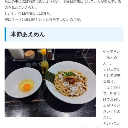
お店の中はほぼ満席に近いようだが、３回目の来店にして、人が並んでいる
のを見たことがない。
しかも、今日の場合は12時台。
特にラーメン激戦区といった場所ではないのだが。
本節あえめん
やってきた
「あえめ
ん」。
ビジュアル
として濃厚
な感じ。
「よく混ぜ
て、卵をつ
けてお召し
上がりくだ
さい」との
こと。
ということ