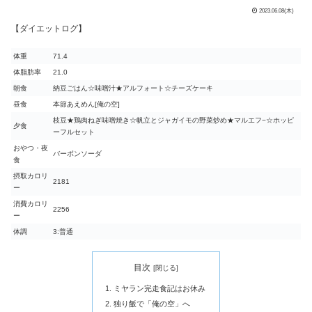
2023.06.08(木)
【ダイエットログ】
体重
71.4
体脂肪率
21.0
朝食
納豆ごはん☆味噌汁★アルフォート☆チーズケーキ
昼食
本節あえめん[俺の空]
枝豆★鶏肉ねぎ味噌焼き☆帆立とジャガイモの野菜炒め★マルエフ−☆ホッピ
夕食
ーフルセット
おやつ・夜
バーボンソーダ
食
摂取カロリ
2181
ー
消費カロリ
2256
ー
体調
3:普通
目次
ミヤラン完走食記はお休み
独り飯で「俺の空」へ