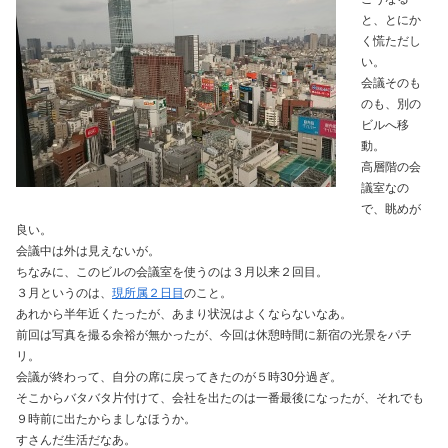
と、とにか
く慌ただし
い。
会議そのも
のも、別の
ビルへ移
動。
高層階の会
議室なの
で、眺めが
良い。
会議中は外は見えないが。
ちなみに、このビルの会議室を使うのは３月以来２回目。
３月というのは、
現所属２日目
のこと。
あれから半年近くたったが、あまり状況はよくならないなあ。
前回は写真を撮る余裕が無かったが、今回は休憩時間に新宿の光景をパチ
リ。
会議が終わって、自分の席に戻ってきたのが５時30分過ぎ。
そこからバタバタ片付けて、会社を出たのは一番最後になったが、それでも
９時前に出たからましなほうか。
すさんだ生活だなあ。