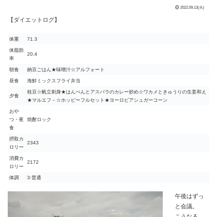
2022.09.13(火)
【ダイエットログ】
体重
71.3
体脂肪
20.4
率
朝食
納豆ごはん★味噌汁☆アルフォート
昼食
海鮮ミックスフライ弁当
枝豆☆帆立刺身★はんぺんとアスパラのカレー炒め☆ワカメときゅうりの生姜和え
夕食
★マルエフ－☆ホッピーフルセット★ヨーロピアシュガーコーン
おや
つ・夜
焼酎ロック
食
摂取カ
2343
ロリー
消費カ
2172
ロリー
体調
3:普通
午後はずっ
と会議。
こうなる