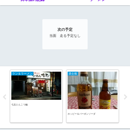
次の予定
当面 走る予定なし
ラン＆ラーメン
酒全般
20
七志とんこつ編
ホッピー＆バーボンソーダ
クロ