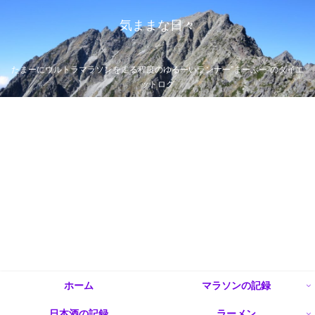
気ままな日々
たまーにウルトラマラソンを走る程度のゆるーいランナー”まーぶー”のダイエ
ットログ
ホーム
マラソンの記録
日本酒の記録
ラーメン