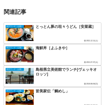
関連記事
とっとん豚の坦々うどん［安菜蔵］
休日ランチ（山陰）
2021.12.11(土)
海鮮丼［よふきや］
休日ランチ（山陰）
2021.07.27(火)
島根県立美術館でランチ[ヴェッキオ
休日ランチ（山陰）
ロッソ]
2019.08.04(日)
皆美家伝「鯛めし」
休日ランチ（山陰）