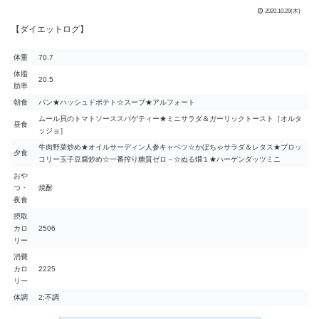
2020.10.29(木)
【ダイエットログ】
体重
70.7
体脂
20.5
肪率
朝食
パン★ハッシュドポテト☆スープ★アルフォート
ムール貝のトマトソーススパゲティー★ミニサラダ＆ガーリックトースト［オルタ
昼食
ッジョ］
牛肉野菜炒め★オイルサーディン人参キャベツ☆かぼちゃサラダ＆レタス★ブロッ
夕食
コリー玉子豆腐炒め☆一番搾り糖質ゼロ－☆ぬる燗１★ハーゲンダッツミニ
おや
つ・
焼酎
夜食
摂取
カロ
2506
リー
消費
カロ
2225
リー
体調
2:不調