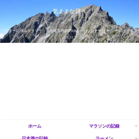
気ままな日々
たまーにウルトラマラソンを走る程度のゆるーいランナー”まーぶー”のダイエ
ットログ
ホーム
マラソンの記録
日本酒の記録
ラーメン