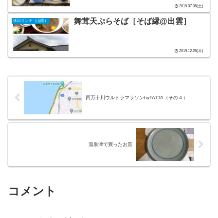
2019.07.06(土)
舞茸天ぷらそば［そば縁@出雲］
休日ランチ（山陰）
2019.12.26(木)
四万十川ウルトラマラソンbyTATTA（その４）
温泉津で買ったお皿
コメント