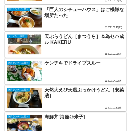
2021.06.03(木)
「巨人のシチューハウス」はご機嫌な
休日ランチ（山陰）
場所だった
2021.06.13(日)
天ぷらうどん［まつうら］＆為セバ成
ラーメン（山陰）
ル KAKERU
2021.03.01(月)
ケンチキでドライブスルー
休日ランチ（山陰）
2020.04.29(水)
天然大えび天温ぶっかけうどん［安菜
休日ランチ（山陰）
蔵］
2022.03.12(土)
海鮮丼[海座@米子]
休日ランチ（山陰）