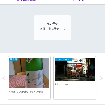
次の予定
当面 走る予定なし
日本酒
ラン＆ラーメン
カ
七志とんこつ編
コナ
百合
相模灘 辛口特別純米うすにごり生原酒