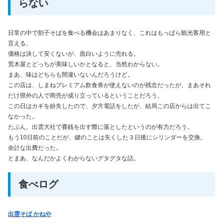
らない
日常の中で割子そばを食べる機会はあまりなく、これはもっぱら観光客用と
言える。
価格は決して安くないが、面白いように売れる。
荒木屋とどっちが美味しいかとなると、当然わからない。
まあ、味はどちらも間違いないんだろうけど。
この店は、しまねプレミアム飲食券が使えないのが残念だったが、まあそれ
だけ県外の人で商売が成り立っているということだろう。
この日はカギを紛失したので、夕方電話をしたが、結局この店からは出てこ
なかった。
たぶん、出雲大社で賽銭を出す際に落としたというのが有力だろう。
もう10日前のことだが、鍵のことは失くした３日後にシリンダーを交換。
余計な出費だった。
とまあ、なんだかよくわからないグタグタな話。
食べログ
出雲そば かねや