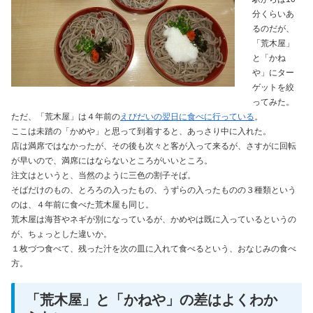
分くらいあ
るのだが、
「荒木屋」
と「かね
や」にター
ゲットを絞
ってみた。
ただ、「荒木屋」は４年前の
えびだいの翌日に食べに行っている
。
ここは未踏の「かめや」と思って到着すると、あっさり中に入れた。
店は満席ではなかったが、その後も次々と客が入って来るが、さすがに回転
が早いので、満席にはならないところがいいところ。
注文はというと、当然のように三色の割子そば。
そばだけのもの、とろろの入ったもの、うずらの入ったものの３種類という
のは、４年前に食べた荒木屋も同じ。
荒木屋は海苔やネギが別になっているが、かめやは既に入っているというの
が、ちょっとした違いか。
１枚づつ食べて、残った汁を次の皿に入れて食べるという、おなじみの食べ
方。
「荒木屋」と「かねや」の差はよくわか