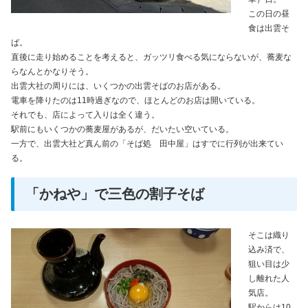
この日の昼
食は出雲そ
ば。
直後に走り始めることを考えると、ガッツリ食べる気にならないが、蕎麦な
らなんとかなりそう。
出雲大社の周りには、いくつかの出雲そばのお店がある。
電車を降りたのは11時過ぎなので、ほとんどのお店は開いている。
それでも、店によって入りは全く違う。
駅前にもいくつかの蕎麦屋があるが、だいたい空いている。
一方で、出雲大社ど真ん前の「そば処 田中屋」はすでに行列が出来てい
る。
「かねや」で三色の割子そば
そこは織り
込み済で、
狙い目は少
し離れた人
気店。
駅からは10