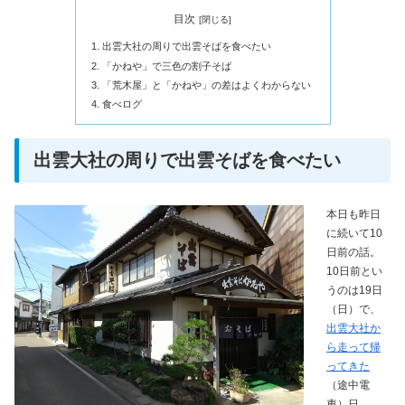
目次
出雲大社の周りで出雲そばを食べたい
「かねや」で三色の割子そば
「荒木屋」と「かねや」の差はよくわからない
食べログ
出雲大社の周りで出雲そばを食べたい
本日も昨日
に続いて10
日前の話。
10日前とい
うのは19日
（日）で、
出雲大社か
ら走って帰
ってきた
（途中電
車）日。