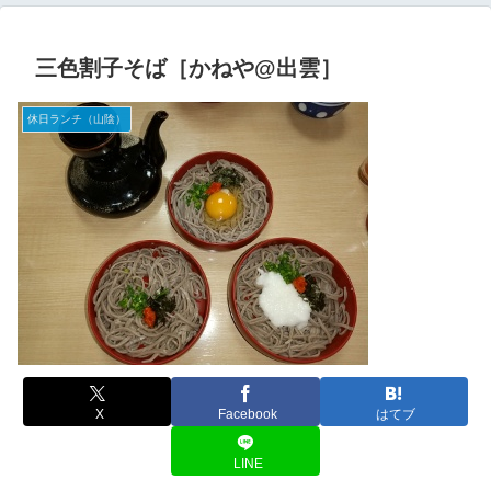
三色割子そば［かねや@出雲］
休日ランチ（山陰）
X
Facebook
はてブ
LINE