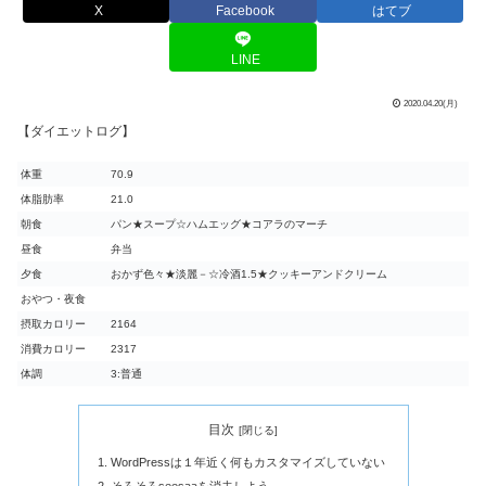
X
Facebook
はてブ
LINE
2020.04.20(月)
【ダイエットログ】
体重
70.9
体脂肪率
21.0
朝食
パン★スープ☆ハムエッグ★コアラのマーチ
昼食
弁当
夕食
おかず色々★淡麗－☆冷酒1.5★クッキーアンドクリーム
おやつ・夜食
摂取カロリー
2164
消費カロリー
2317
体調
3:普通
目次
WordPressは１年近く何もカスタマイズしていない
そろそろseesaaを消去しよう