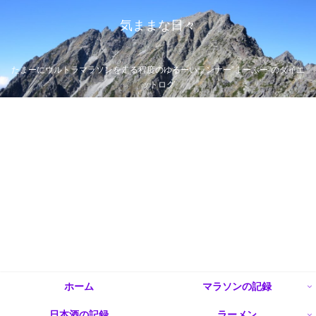
気ままな日々
たまーにウルトラマラソンを走る程度のゆるーいランナー”まーぶー”のダイエ
ットログ
ホーム
マラソンの記録
日本酒の記録
ラーメン