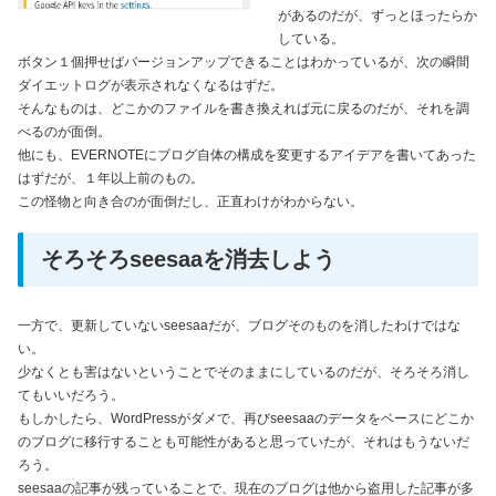
があるのだが、ずっとほったらか
している。
ボタン１個押せばバージョンアップできることはわかっているが、次の瞬間
ダイエットログが表示されなくなるはずだ。
そんなものは、どこかのファイルを書き換えれば元に戻るのだが、それを調
べるのが面倒。
他にも、EVERNOTEにブログ自体の構成を変更するアイデアを書いてあった
はずだが、１年以上前のもの。
この怪物と向き合のが面倒だし、正直わけがわからない。
そろそろseesaaを消去しよう
一方で、更新していないseesaaだが、ブログそのものを消したわけではな
い。
少なくとも害はないということでそのままにしているのだが、そろそろ消し
てもいいだろう。
もしかしたら、WordPressがダメで、再びseesaaのデータをベースにどこか
のブログに移行することも可能性があると思っていたが、それはもうないだ
ろう。
seesaaの記事が残っていることで、現在のブログは他から盗用した記事が多