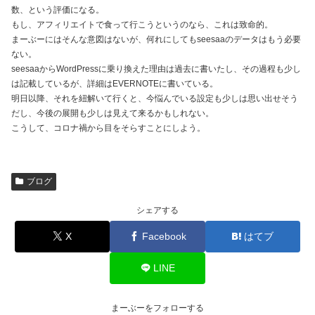
数、という評価になる。
もし、アフィリエイトで食って行こうというのなら、これは致命的。
まーぶーにはそんな意図はないが、何れにしてもseesaaのデータはもう必要
ない。
seesaaからWordPressに乗り換えた理由は過去に書いたし、その過程も少し
は記載しているが、詳細はEVERNOTEに書いている。
明日以降、それを紐解いて行くと、今悩んでいる設定も少しは思い出せそう
だし、今後の展開も少しは見えて来るかもしれない。
こうして、コロナ禍から目をそらすことにしよう。
ブログ
シェアする
X
Facebook
はてブ
LINE
まーぶーをフォローする