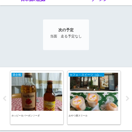
次の予定
当面 走る予定なし
酒全般
カフェ・スイーツ（山陰）
20
イン
ホッピー＆バーボンソーダ
おやつ屋スリール