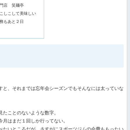
門店 笑麺亭
こしこして美味しい
務もあと２日
すと、それまでは忘年会シーズンでもそんなには太っていな
見たことのないような数字。
今月はまだ１回しか行ってない。
べたいところだが、さすがにスポーツジムの会費ももったい