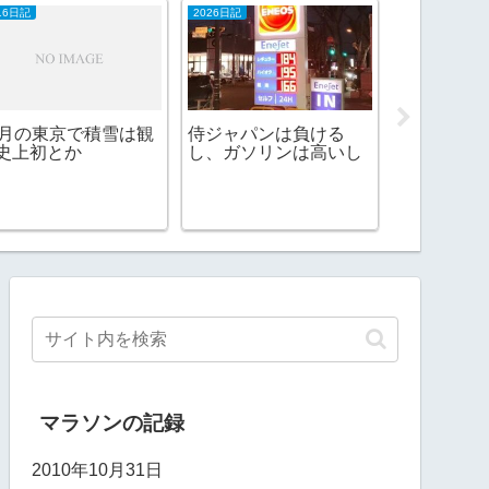
日本酒
2009日記
2
っ
Ｅ
相模灘 辛口特別純米
ネコ最中
うすにごり生原酒
マラソンの記録
2010年10月31日