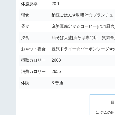
体脂肪率
20.1
朝食
納豆ごはん★味噌汁☆ブランチュ
昼食
麻婆豆腐定食☆コーヒー[パパ厨房
夕食
油そば大盛[油そば専門店 笑麺亭
おやつ・夜食
豊醸ドライー☆バーボンソーダ★
摂取カロリー
2608
消費カロリー
2655
体調
3:普通
目
ジムの用