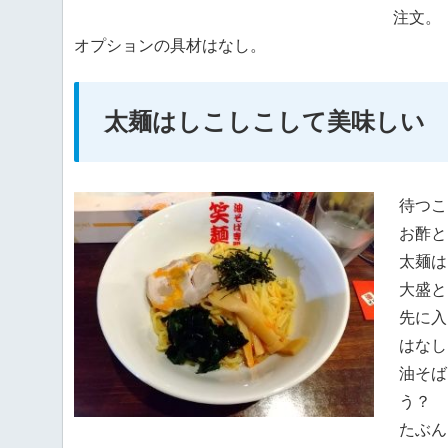
注文。
オプションの具材はなし。
太麺はしこしこして美味しい
待つこ
お酢と
太麺は
大盛と
先に入
はなし
油そば
う？
たぶん