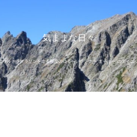
気ままな日々
にウルトラマラソンを走る程度のゆるーいランナー”まーぶー”のダイエ