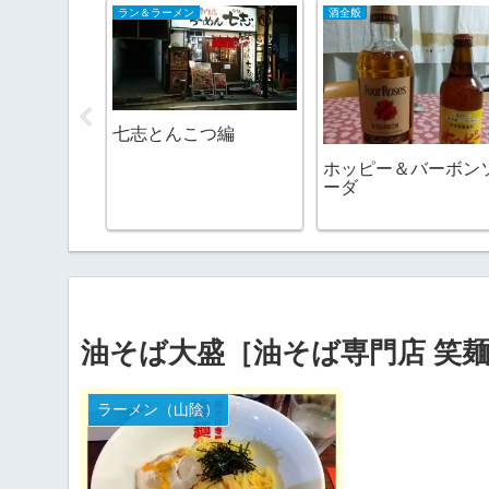
22ランニング
カフェ・スイーツ（山陰）
2016日記
ン屋目指して走る
11月の東
測史上初と
おやつ屋スリール
油そば大盛［油そば専門店 笑
ラーメン（山陰）