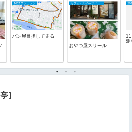
2026日記
2018日記
京で積雪は観
侍ジャパンは負ける
インフルエンザがや
か
し、ガソリンは高いし
てきた
麺亭］