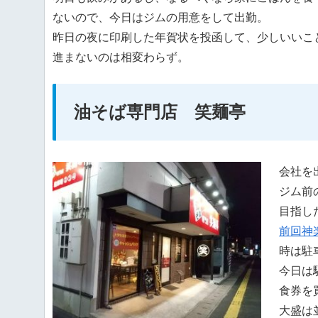
ないので、今日はジムの用意をして出勤。
昨日の夜に印刷した年賀状を投函して、少しいいこ
進まないのは相変わらず。
油そば専門店 笑麺亭
会社を
ジム前
目指し
前回神
時は駐
今日は
食券を
大盛は