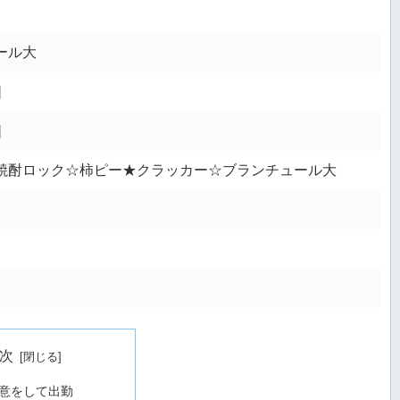
ール大
]
]
焼酎ロック☆柿ピー★クラッカー☆ブランチュール大
次
意をして出勤